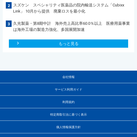
スズケン スペシャリティ医薬品の院内輸送システム「Cubixx
2
Link」 10月から提供 廃棄ロスを最小化
久光製薬・第8期中計 海外売上高比率60.0％以上 医療用薬事業
3
は海外工場の製造力強化、多国展開加速
もっと見る
会社情報
サービス利用ガイド
利用規約
特定商取引法に基づく表示
個人情報保護方針