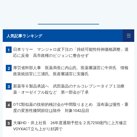
人気記事ランキング
日本リリー マンジャロ皮下注の「持続可能性特例価格調整」適
1
応に反発 高市政権のビジョンに整合せず
厚労省幹部人事 医薬局長に内山氏、医薬審議官に中井氏 情報
2
政策統括官に三浦氏、医産審議官に安藤氏
新薬等６製品承認へ 武田薬品のナルコレプシータイプ１治療
3
薬・オーゼイフル錠など 第一部会が了承
OTC類似薬の技術的検討会が中間取りまとめ 湿布薬は慢性・重
4
度の変形性膝関節症は除外 対象1042品目
大塚HD・井上社長 26年度通期予想を２兆7250億円に上方修正
5
VOYXACT立ち上がり好調で