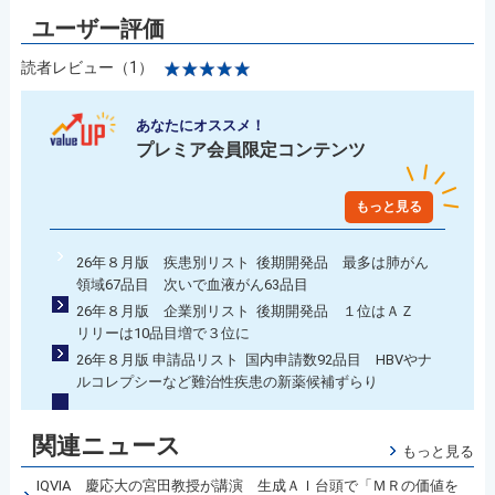
読者レビュー（1）
あなたにオススメ！
プレミア会員限定コンテンツ
もっと見る
26年８月版 疾患別リスト 後期開発品 最多は肺がん
領域67品目 次いで血液がん63品目
26年８月版 企業別リスト 後期開発品 １位はＡＺ
リリーは10品目増で３位に
26年８月版 申請品リスト 国内申請数92品目 HBVやナ
ルコレプシーなど難治性疾患の新薬候補ずらり
関連ニュース
もっと見る
IQVIA 慶応大の宮田教授が講演 生成ＡＩ台頭で「ＭＲの価値を