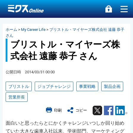
ホーム
>
My Career Life
>
ブリストル・マイヤーズ株式会社 遠藤 恭子
さん
ブリストル・マイヤーズ株
式会社 遠藤 恭子 さん
公開日時 2014/03/31 00:00
ブリストル
ジョブチャレンジ
事業戦略
製品企画
営業所長
Twitter
Facebook
Lin
印刷
コピー
面白いと思ったらとにかくチャレンジいつしか回り始め
ていた大きな歯車入社以来、学術部門、マーケティング