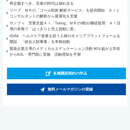
再定義すべき」安泰の時代は崩れ去る
リープ ＭＲの「コール戦術 解析サービス」を提供開始 ＡＩと
コンサルタントの解析から最適化を支援
サノフィ 営業支援ＡＩ「Turing」ＭＲの9割が継続使用 ＡＩ活
用の有無で「はっきりと売上貢献に差」
IQVIA ヘルスケア産業を担う人材のキャリアプラットフォームを
開設 「総合人財事業」を本格始動
製薬企業主導のメディカルエデュケーション活動 90％超が上市前
からKOL・専門医に実施 活動増加を予測
各種購読契約の申込
無料メールマガジンの登録