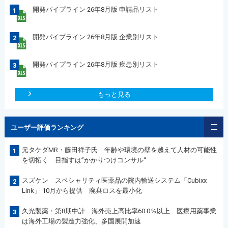
開発パイプライン 26年8月版 申請品リスト
1
開発パイプライン 26年8月版 企業別リスト
2
開発パイプライン 26年8月版 疾患別リスト
3
もっと見る
ユーザー評価ランキング
元タケダMR・藤田祥子氏 年齢や環境の壁を越えて人材の可能性
1
を切拓く 目指すは”かかりつけコンサル“
スズケン スペシャリティ医薬品の院内輸送システム「Cubixx
2
Link」 10月から提供 廃棄ロスを最小化
久光製薬・第8期中計 海外売上高比率60.0％以上 医療用薬事業
3
は海外工場の製造力強化、多国展開加速