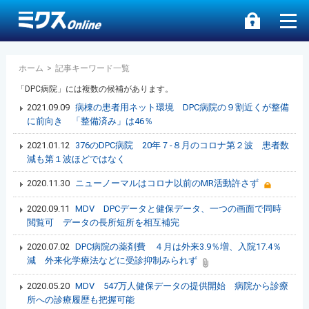
ホーム
>
記事キーワード一覧
「DPC病院」には複数の候補があります。
2021.09.09
病棟の患者用ネット環境 DPC病院の９割近くが整備
に前向き 「整備済み」は46％
2021.01.12
376のDPC病院 20年７-８月のコロナ第２波 患者数
減も第１波ほどではなく
2020.11.30
ニューノーマルはコロナ以前のMR活動許さず
2020.09.11
MDV DPCデータと健保データ、一つの画面で同時
閲覧可 データの長所短所を相互補完
2020.07.02
DPC病院の薬剤費 ４月は外来3.9％増、入院17.4％
減 外来化学療法などに受診抑制みられず
2020.05.20
MDV 547万人健保データの提供開始 病院から診療
所への診療履歴も把握可能