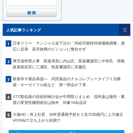
人気記事ランキング
日本リリー マンジャロ皮下注の「持続可能性特例価格調整」適
1
応に反発 高市政権のビジョンに整合せず
厚労省幹部人事 医薬局長に内山氏、医薬審議官に中井氏 情報
2
政策統括官に三浦氏、医産審議官に安藤氏
新薬等６製品承認へ 武田薬品のナルコレプシータイプ１治療
3
薬・オーゼイフル錠など 第一部会が了承
OTC類似薬の技術的検討会が中間取りまとめ 湿布薬は慢性・重
4
度の変形性膝関節症は除外 対象1042品目
大塚HD・井上社長 26年度通期予想を２兆7250億円に上方修正
5
VOYXACT立ち上がり好調で