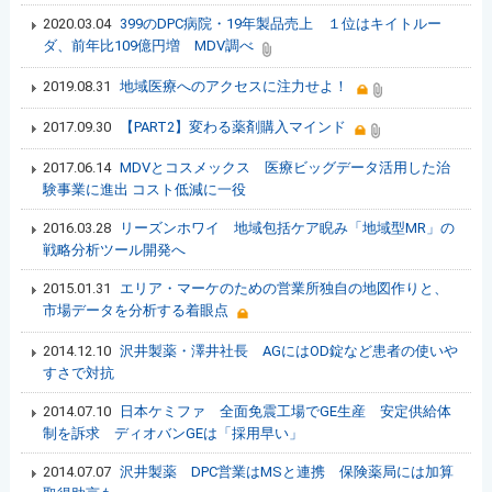
2020.03.04
399のDPC病院・19年製品売上 １位はキイトルー
ダ、前年比109億円増 MDV調べ
2019.08.31
地域医療へのアクセスに注力せよ！
2017.09.30
【PART2】変わる薬剤購入マインド
2017.06.14
MDVとコスメックス 医療ビッグデータ活用した治
験事業に進出 コスト低減に一役
2016.03.28
リーズンホワイ 地域包括ケア睨み「地域型MR」の
戦略分析ツール開発へ
2015.01.31
エリア・マーケのための営業所独自の地図作りと、
市場データを分析する着眼点
2014.12.10
沢井製薬・澤井社長 AGにはOD錠など患者の使いや
すさで対抗
2014.07.10
日本ケミファ 全面免震工場でGE生産 安定供給体
制を訴求 ディオバンGEは「採用早い」
2014.07.07
沢井製薬 DPC営業はMSと連携 保険薬局には加算