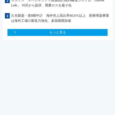
スズケン スペシャリティ医薬品の院内輸送システム「Cubixx
2
Link」 10月から提供 廃棄ロスを最小化
久光製薬・第8期中計 海外売上高比率60.0％以上 医療用薬事業
3
は海外工場の製造力強化、多国展開加速
もっと見る