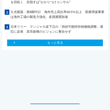
を切拓く 目指すは”かかりつけコンサル“
久光製薬・第8期中計 海外売上高比率60.0％以上 医療用薬事業
2
は海外工場の製造力強化、多国展開加速
日本リリー マンジャロ皮下注の「持続可能性特例価格調整」適
3
応に反発 高市政権のビジョンに整合せず
もっと見る