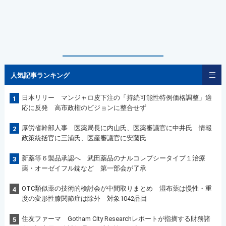
人気記事ランキング
日本リリー マンジャロ皮下注の「持続可能性特例価格調整」適
1
応に反発 高市政権のビジョンに整合せず
厚労省幹部人事 医薬局長に内山氏、医薬審議官に中井氏 情報
2
政策統括官に三浦氏、医産審議官に安藤氏
新薬等６製品承認へ 武田薬品のナルコレプシータイプ１治療
3
薬・オーゼイフル錠など 第一部会が了承
OTC類似薬の技術的検討会が中間取りまとめ 湿布薬は慢性・重
4
度の変形性膝関節症は除外 対象1042品目
住友ファーマ Gotham City Researchレポートが指摘する財務諸
5