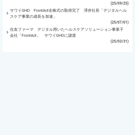
(25/09/25)
サワイGHD FrontAct全株式の取得完了 澤井社長「デジタルヘル
スケア事業の成長を加速」
(25/07/01)
住友ファーマ デジタル用いたヘルスケアソリューション事業子
会社「FrontAct」 サワイGHDに譲渡
(25/03/31)