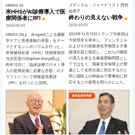
メディカル・ジャーナリスト 西村
HIMSS 26
米HHSがAI診療導入で医
由美子
終わりの見えない戦争
療関係者にRFI
2026/05/01
2026/05/01
2025年12月15日トランプ大統領は
HIMSS 26は「AI agentによる腫瘍
大統領令を発令し、フェンタニル
学ケアと患者体験の革新」をテー
およびその前躯体化学物質を大量
マとするシンポジウムを行った。
破壊兵器と指定し、これらの物質
米保健福祉省（HHS）技術政策担
の流入を単なる麻薬密輸問題とし
当次官室のStephen Konya氏は、
てではなく、国家安全保障上の脅
昨年12月に「臨床診療でのＡＩ導
威として化学兵器に対応するのと
入の使用促進に必要な手順」のド
同じ国防上の枠組みで軍事的に対
ラフトについて情報提供要請
応するとの姿勢を明らかにした。
（RFI）を行ったと説明。