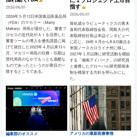
に１プロジェクト上市目
指す
2026/06/01
2026/05/01
2026年５月12日米国食品医薬品局
（FDA）のマカリー（Marty
旭化成セラピューティクスの青木
Makary）局長が退任した。審査プ
喜和代表取締役会長、岡島大介代
ロセスの近代化やＡＩを活用した
表取締役社長は本誌インタビュー
審査ツールの導入を優先課題に掲
に応じ、26年４月からR＆D拠点を
げて就任した2025年４月以来13ヶ
米国ノースカロライナ州に移し、
月、マカリー局長の任務・任期は
2027年１月以降に研究活動を開始
歴代局長のなかでもっとも過酷な
する「湘南アイパーク」の研究員
ものであったというのが衆目の一
と連携したグローバル研究開発体
致するところである。
制を構築する方針を明らかにし
た。
アメリカの最新医療事情
編集部のオススメ