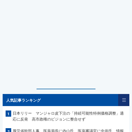
人気記事ランキング
日本リリー マンジャロ皮下注の「持続可能性特例価格調整」適
1
応に反発 高市政権のビジョンに整合せず
厚労省幹部人事 医薬局長に内山氏、医薬審議官に中井氏 情報
2