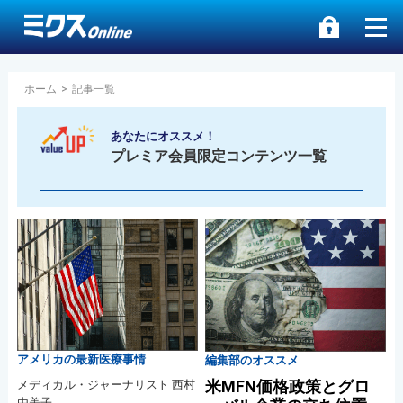
ホーム
>
記事一覧
あなたにオススメ！
プレミア会員限定コンテンツ一覧
アメリカの最新医療事情
編集部のオススメ
米MFN価格政策とグロ
メディカル・ジャーナリスト 西村
由美子