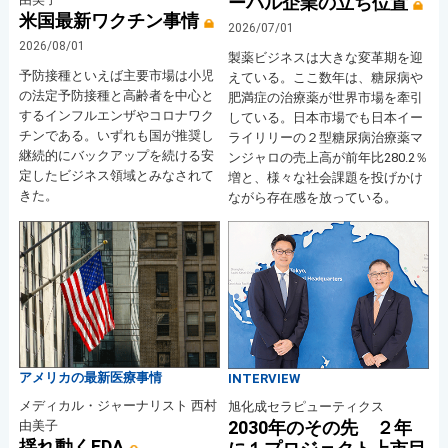
ーバル企業の立ち位置
米国最新ワクチン事情
2026/07/01
2026/08/01
製薬ビジネスは大きな変革期を迎
予防接種といえば主要市場は小児
えている。ここ数年は、糖尿病や
の法定予防接種と高齢者を中心と
肥満症の治療薬が世界市場を牽引
するインフルエンザやコロナワク
している。日本市場でも日本イー
チンである。いずれも国が推奨し
ライリリーの２型糖尿病治療薬マ
継続的にバックアップを続ける安
ンジャロの売上高が前年比280.2％
定したビジネス領域とみなされて
増と、様々な社会課題を投げかけ
きた。
ながら存在感を放っている。
アメリカの最新医療事情
INTERVIEW
メディカル・ジャーナリスト 西村
旭化成セラピューティクス
2030年のその先 ２年
由美子
揺れ動くFDA