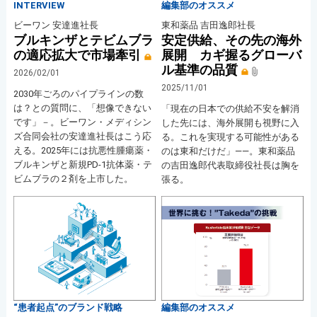
INTERVIEW
編集部のオススメ
ビーワン 安達進社長
東和薬品 吉田逸郎社長
ブルキンザとテビムブラ
安定供給、その先の海外
の適応拡大で市場牽引
展開 カギ握るグローバ
ル基準の品質
2026/02/01
2025/11/01
2030年ごろのパイプラインの数
は？との質問に、「想像できない
「現在の日本での供給不安を解消
です」－。ビーワン・メディシン
した先には、海外展開も視野に入
ズ合同会社の安達進社長はこう応
る。これを実現する可能性がある
える。2025年には抗悪性腫瘍薬・
のは東和だけだ」――。東和薬品
ブルキンザと新規PD-1抗体薬・テ
の吉田逸郎代表取締役社長は胸を
ビムブラの２剤を上市した。
張る。
“患者起点”のブランド戦略
編集部のオススメ