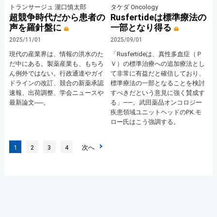
トランサージュ 瀧口慎太郎
タケダ Oncology
超競争時代だから患者の
Rusfertideは標準療法の
声を羅針盤に
一部となり得る
2025/11/01
2025/09/01
現代の産業界は、情報の洪水のた
「Rusfertideは、真性多血症（Ｐ
だ中にある。製薬産業も、もちろ
Ｖ）の標準治療への追加療法とし
ん例外ではない。行政通達やガイ
て非常に有益だと確信しており、
ドラインの改訂、競合の新薬承認
標準療法の一部となることを検討
速報、出荷調整、学会ニュースや
すべきだという意見に強く賛成す
最新論文──。
る」――。武田薬品オンコロジー
疾患領域ユニットヘッドのP.K.モ
ロー氏はこう強調する。
1
2
3
4
次へ