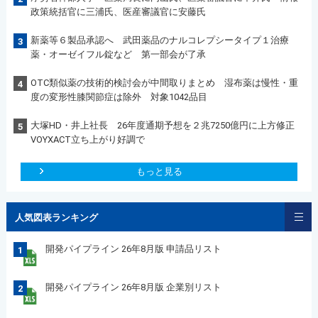
政策統括官に三浦氏、医産審議官に安藤氏
新薬等６製品承認へ 武田薬品のナルコレプシータイプ１治療
3
薬・オーゼイフル錠など 第一部会が了承
OTC類似薬の技術的検討会が中間取りまとめ 湿布薬は慢性・重
4
度の変形性膝関節症は除外 対象1042品目
大塚HD・井上社長 26年度通期予想を２兆7250億円に上方修正
5
VOYXACT立ち上がり好調で
もっと見る
人気図表ランキング
開発パイプライン 26年8月版 申請品リスト
1
開発パイプライン 26年8月版 企業別リスト
2