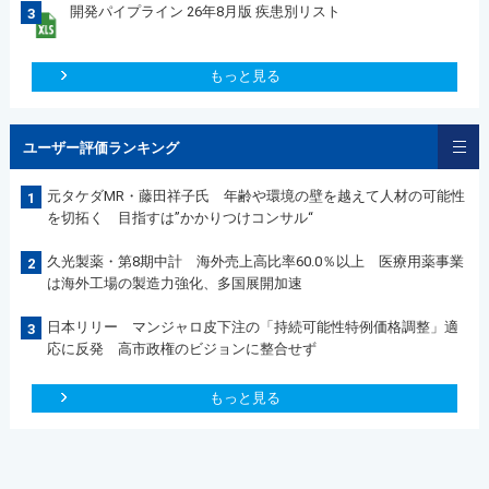
開発パイプライン 26年8月版 疾患別リスト
3
もっと見る
ユーザー評価ランキング
元タケダMR・藤田祥子氏 年齢や環境の壁を越えて人材の可能性
1
を切拓く 目指すは”かかりつけコンサル“
久光製薬・第8期中計 海外売上高比率60.0％以上 医療用薬事業
2
は海外工場の製造力強化、多国展開加速
日本リリー マンジャロ皮下注の「持続可能性特例価格調整」適
3
応に反発 高市政権のビジョンに整合せず
もっと見る