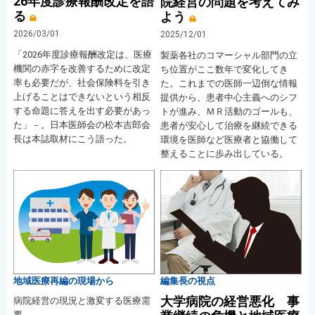
26年度診療報酬改定を語
院経営の問題を考えてみ
る
よう
2026/03/01
2025/12/01
「2026年度診療報酬改定は、医療
製薬各社のコマーシャル部門の立
機関の赤字を改善するために改定
ち位置がここ数年で変化してき
率も必要だが、社会保険料を引き
た。これまでの医師一辺倒な情報
上げることはできないという相反
提供から、患者中心主義へのシフ
する命題に答えを出す必要があっ
トが進み、ＭＲ活動のゴールも、
た」－。日本医師会の松本吉郎会
患者が安心して治療を継続できる
長は本誌取材にこう語った。
環境を医師など医療者と協働して
整えることに歩み出している。
地域医療再編の現場から
編集長の視点
大学病院の経営悪化 事
病院経営の現況と激変する医療需
要