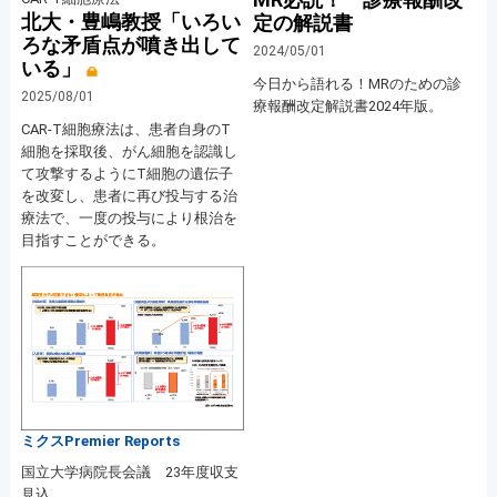
北大・豊嶋教授「いろい
定の解説書
ろな矛盾点が噴き出して
2024/05/01
いる」
今日から語れる！MRのための診
2025/08/01
療報酬改定解説書2024年版。
CAR-T細胞療法は、患者自身のT
細胞を採取後、がん細胞を認識し
て攻撃するようにT細胞の遺伝子
を改変し、患者に再び投与する治
療法で、一度の投与により根治を
目指すことができる。
ミクスPremier Reports
国立大学病院長会議 23年度収支
見込