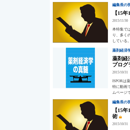
編集長の
【15
2015/11/30
本特集で
り、多く
している
薬剤経済
薬剤経
プログ
2015/10/31
ISPO
特に動画
ムページ
編集長の
【15
術
2015/10/31