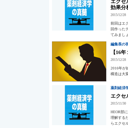
エクセ
効果分
2015/12/28
前回はエ
回作った
てみまし
編集長の
【16
2015/12/28
2016
構造は大
薬剤経済
エクセ
2015/11/30
HEOR
理解する
らエクセ