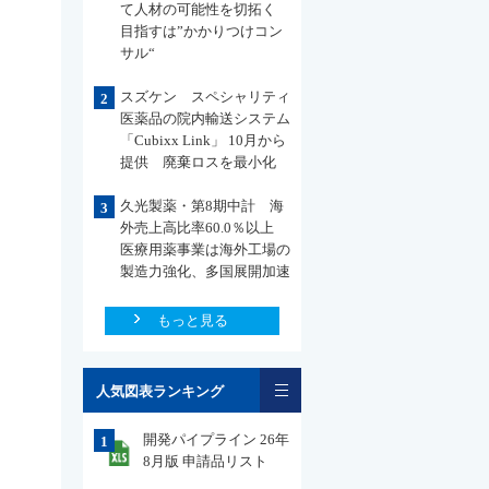
て人材の可能性を切拓く
目指すは”かかりつけコン
サル“
スズケン スペシャリティ
2
医薬品の院内輸送システム
「Cubixx Link」 10月から
提供 廃棄ロスを最小化
久光製薬・第8期中計 海
3
外売上高比率60.0％以上
医療用薬事業は海外工場の
製造力強化、多国展開加速
もっと見る
一覧
人気図表ランキング
開発パイプライン 26年
1
8月版 申請品リスト