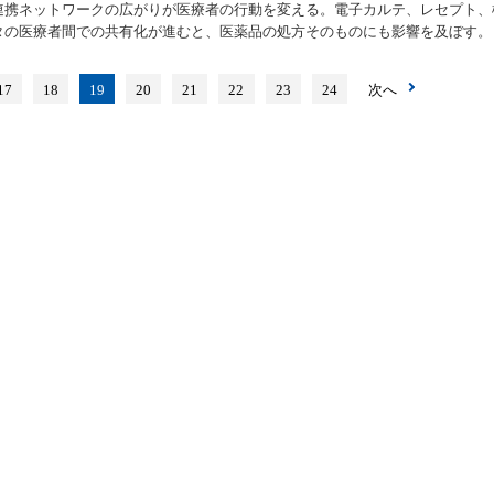
連携ネットワークの広がりが医療者の行動を変える。電子カルテ、レセプト、
タの医療者間での共有化が進むと、医薬品の処方そのものにも影響を及ぼす。
17
18
19
20
21
22
23
24
次へ