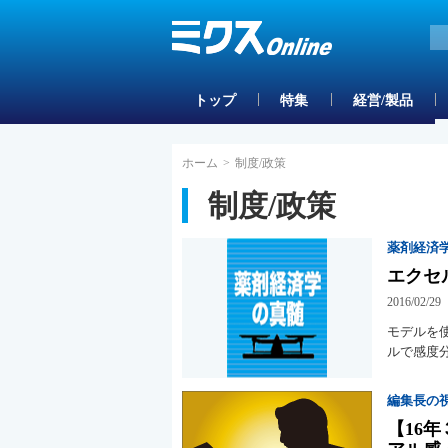
トップ
特集
経営/製品
ホーム
>
制度/政策
制度/政策
薬剤経済
エクセ
2016/02/29
モデルを
ルで感度
編集長の
【16