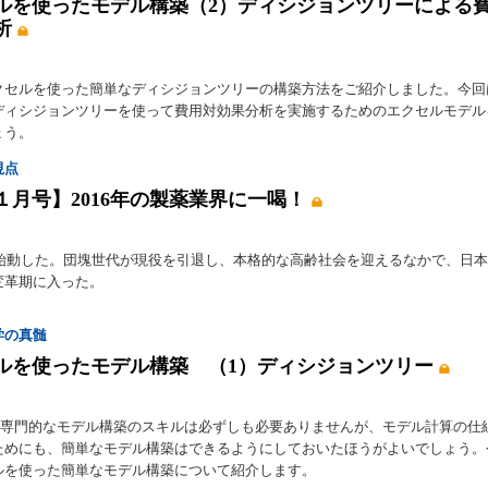
ルを使ったモデル構築（2）ディシジョンツリーによる
析
クセルを使った簡単なディシジョンツリーの構築方法をご紹介しました。今回
ディシジョンツリーを使って費用対効果分析を実施するためのエクセルモデル
ょう。
視点
年１月号】2016年の製薬業界に一喝！
年が始動した。団塊世代が現役を引退し、本格的な高齢社会を迎えるなかで、日
変革期に入った。
学の真髄
ルを使ったモデル構築 （1）ディシジョンツリー
部に専門的なモデル構築のスキルは必ずしも必要ありませんが、モデル計算の仕
ためにも、簡単なモデル構築はできるようにしておいたほうがよいでしょう。
ルを使った簡単なモデル構築について紹介します。