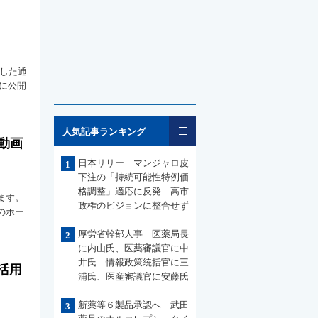
介した通
に公開
一覧
人気記事ランキング
動画
日本リリー マンジャロ皮
1
下注の「持続可能性特例価
格調整」適応に反発 高市
ます。
政権のビジョンに整合せず
のホー
厚労省幹部人事 医薬局長
2
に内山氏、医薬審議官に中
井氏 情報政策統括官に三
活用
浦氏、医産審議官に安藤氏
新薬等６製品承認へ 武田
3