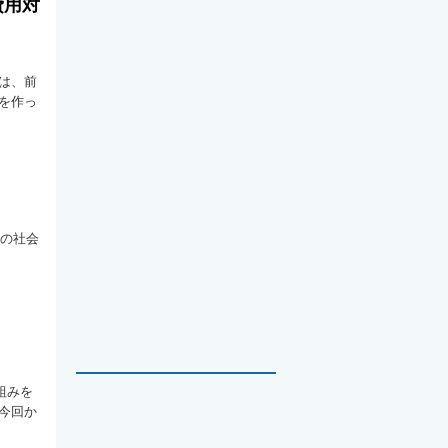
費用対
は、前
を作っ
本の社会
組みを
今回か