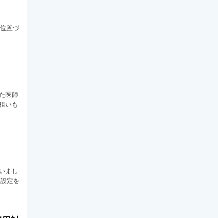
に位置づ
た医師
狙いも
いまし
な設定を