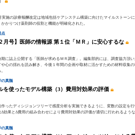
」
年４月実施の診療報酬改定は地域包括ケアシステム構築に向けたマイルストーン
。かかりつけ薬剤師の役割と機能が明確化された。
視点
年２月号】医師の情報源 第１位「ＭＲ」に安心するな
時期に誌上公開する「医師が求めるＭＲ調査」。編集部的には、調査協力頂い
ドや心の揺れを読み解き、今後１年間の企画や取材に活かすための材料収集の
る。
学の真髄
ルを使ったモデル構築（3）費用対効果の評価
前作ったディシジョンツリーで感度分析を実施できるように、変数の設定を行
はΔ効果とΔ費用の組み合わせにより費用対効果の評価が適切に行われるよう
。
学の真髄