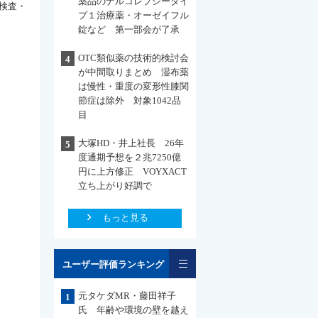
薬品のナルコレプシータイ
検査・
プ１治療薬・オーゼイフル
錠など 第一部会が了承
OTC類似薬の技術的検討会
4
が中間取りまとめ 湿布薬
は慢性・重度の変形性膝関
節症は除外 対象1042品
目
大塚HD・井上社長 26年
5
度通期予想を２兆7250億
円に上方修正 VOYXACT
立ち上がり好調で
もっと見る
一覧
ユーザー評価ランキング
元タケダMR・藤田祥子
1
氏 年齢や環境の壁を越え