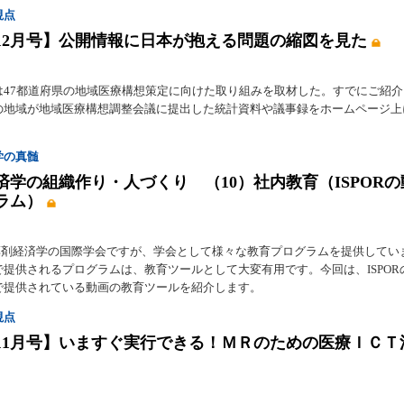
視点
年12月号】公開情報に日本が抱える問題の縮図を見た
は47都道府県の地域医療構想策定に向けた取り組みを取材した。すでにご紹
の地域が地域医療構想調整会議に提出した統計資料や議事録をホームページ上
。
学の真髄
済学の組織作り・人づくり （10）社内教育（ISPORの
ラム）
Rは薬剤経済学の国際学会ですが、学会として様々な教育プログラムを提供してい
で提供されるプログラムは、教育ツールとして大変有用です。今回は、ISPOR
で提供されている動画の教育ツールを紹介します。
視点
年11月号】いますぐ実行できる！ＭＲのための医療ＩＣＴ