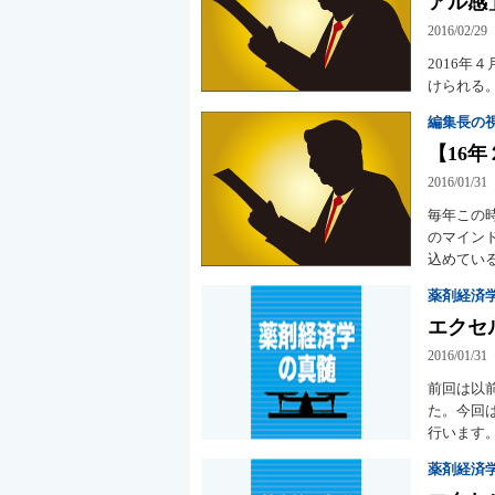
アル感
2016/02/29
2016
けられる
編集長の
【16
2016/01/31
毎年この
のマイン
込めてい
薬剤経済
エクセ
2016/01/31
前回は以
た。今回
行います
薬剤経済