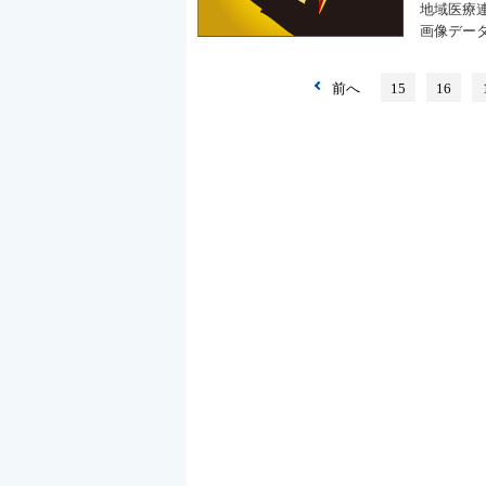
地域医療
画像デー
前へ
15
16