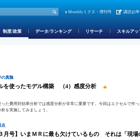
Monthlyミクス・増刊号
講読お申
制度/政策
データ/ランキング
リサーチ
スキルアッ
学の真髄
ルを使ったモデル構築 （4）感度分析
使った費用対効果分析では感度分析が非常に重要です。今回はエクセルで作っ
分析を実施してみましょう。
視点
年３月号】いまＭＲに最も欠けているもの それは「現場