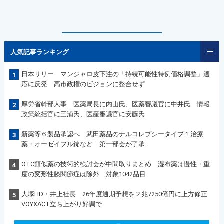
人気記事ランキング
日本リリー マンジャロ皮下注の「持続可能性特例価格調整」適
1
応に反発 高市政権のビジョンに整合せず
厚労省幹部人事 医薬局長に内山氏、医薬審議官に中井氏 情報
2
政策統括官に三浦氏、医産審議官に安藤氏
新薬等６製品承認へ 武田薬品のナルコレプシータイプ１治療
3
薬・オーゼイフル錠など 第一部会が了承
OTC類似薬の技術的検討会が中間取りまとめ 湿布薬は慢性・重
4
度の変形性膝関節症は除外 対象1042品目
大塚HD・井上社長 26年度通期予想を２兆7250億円に上方修正
5
VOYXACT立ち上がり好調で