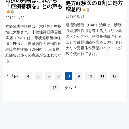
選択の判断はこれから
処方経験医の８割に処方
「症例蓄積を」との声も
増意向
2019/10/31
2019/11/30
過活動膀胱（OAB）治療は、膀胱
神経障害性疼痛は、末梢性と中枢
収縮抑制作用を有する抗コリン薬
性に大別され、末梢性神経障害性
のベシケアや、膀胱を弛緩させる
疼痛（PNP）は、帯状疱疹後神経
ことで蓄尿機能を高めるβ3アドレ
痛（PHN）、糖尿病性の末梢性神
ナリン受容体作動薬のベタニスが
経障害性疼痛（DPNP）、三叉神
広く使われてきた。
経痛など多くの疾患が含まれてい
る。
前へ
4
5
6
7
8
9
10
11
12
13
次へ