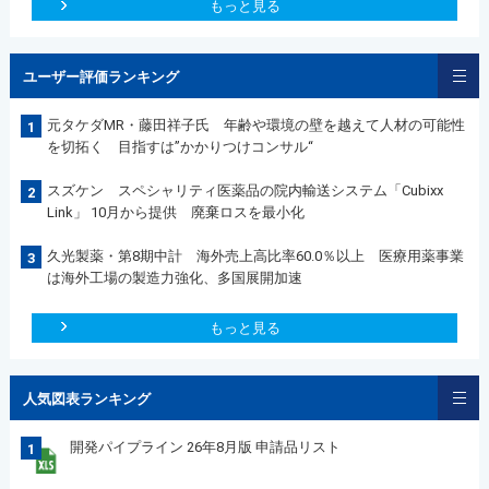
もっと見る
ユーザー評価ランキング
元タケダMR・藤田祥子氏 年齢や環境の壁を越えて人材の可能性
1
を切拓く 目指すは”かかりつけコンサル“
スズケン スペシャリティ医薬品の院内輸送システム「Cubixx
2
Link」 10月から提供 廃棄ロスを最小化
久光製薬・第8期中計 海外売上高比率60.0％以上 医療用薬事業
3
は海外工場の製造力強化、多国展開加速
もっと見る
人気図表ランキング
開発パイプライン 26年8月版 申請品リスト
1