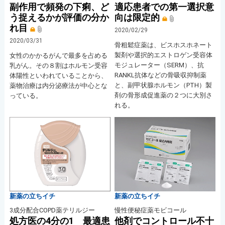
副作用で頻発の下痢、ど
適応患者での第一選択意
う捉えるかが評価の分か
向は限定的
れ目
2020/02/29
2020/03/31
骨粗鬆症薬は、ビスホスホネート
製剤や選択的エストロゲン受容体
女性のかかるがんで最多を占める
モジュレーター（SERM）、抗
乳がん。その８割はホルモン受容
RANKL抗体などの骨吸収抑制薬
体陽性といわれていることから、
と、副甲状腺ホルモン（PTH）製
薬物治療は内分泌療法が中心とな
剤の骨形成促進薬の２つに大別さ
っている。
れる。
新薬の立ちイチ
新薬の立ちイチ
3成分配合COPD薬テリルジー
慢性便秘症薬モビコール
処方医の4分の1 最適患
他剤でコントロール不十