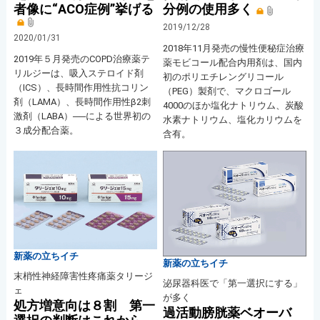
者像に“ACO症例”挙げる
分例の使用多く
2019/12/28
2020/01/31
2018年11月発売の慢性便秘症治療
2019年５月発売のCOPD治療薬テ
薬モビコール配合内用剤は、国内
リルジーは、吸入ステロイド剤
初のポリエチレングリコール
（ICS）、長時間作用性抗コリン
（PEG）製剤で、マクロゴール
剤（LAMA）、長時間作用性β2刺
4000のほか塩化ナトリウム、炭酸
激剤（LABA）──による世界初の
水素ナトリウム、塩化カリウムを
３成分配合薬。
含有。
新薬の立ちイチ
新薬の立ちイチ
末梢性神経障害性疼痛薬タリージ
泌尿器科医で「第一選択にする」
ェ
が多く
処方増意向は８割 第一
過活動膀胱薬ベオーバ