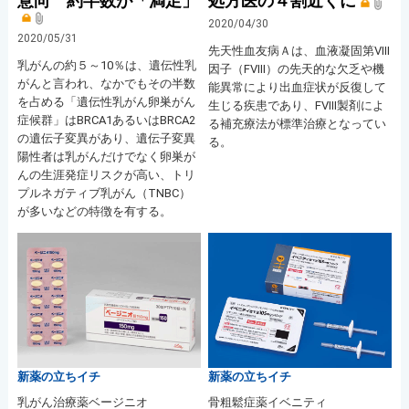
意向 約半数が「満足」
処方医の４割近くに
2020/04/30
2020/05/31
先天性血友病Ａは、血液凝固第VIII
乳がんの約５～10％は、遺伝性乳
因子（FVIII）の先天的な欠乏や機
がんと言われ、なかでもその半数
能異常により出血症状が反復して
を占める「遺伝性乳がん卵巣がん
生じる疾患であり、FVIII製剤によ
症候群」はBRCA1あるいはBRCA2
る補充療法が標準治療となってい
の遺伝子変異があり、遺伝子変異
る。
陽性者は乳がんだけでなく卵巣が
んの生涯発症リスクが高い、トリ
プルネガティブ乳がん（TNBC）
が多いなどの特徴を有する。
新薬の立ちイチ
新薬の立ちイチ
乳がん治療薬ベージニオ
骨粗鬆症薬イベニティ