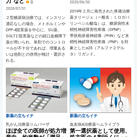
力”など
2020/06/30
2020/07/31
2019年２月に発売された疼痛治療
薬タリージェ（一般名：ミロガバ
２型糖尿病治療では、インスリン
リンベシル酸塩）は、糖尿病性末
適応なしの場合、メトホルミンや
梢性神経障害性疼痛（DPNP）、
DPP-4阻害薬を中心に、SU薬、
帯状疱疹後神経痛（PHN）など末
SGLT2 阻害薬などの経口血糖降下
梢性神経障害性疼痛（PNP）を対
薬が用いられ、単剤でのコントロ
象としたα2δ（アルファ２デル
ールが不十分であれば、増量ある
タ）リガンド。
いは他剤との併用が検討・選択さ
れる。
新薬の立ちイチ
新薬の立ちイチ
乳がん治療薬リムパーザ
血友病A治療薬ヘムライブラ
ほぼ全ての医師が処方増
第一選択薬として使用、