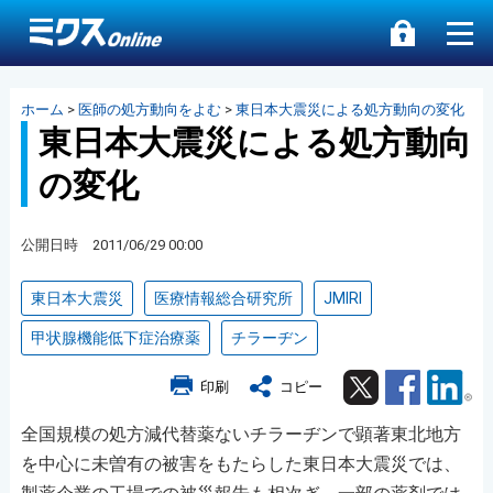
ホーム
>
医師の処方動向をよむ
>
東日本大震災による処方動向の変化
東日本大震災による処方動向
の変化
公開日時 2011/06/29 00:00
東日本大震災
医療情報総合研究所
JMIRI
甲状腺機能低下症治療薬
チラーヂン
Twitter
Facebook
Lin
印刷
コピー
全国規模の処方減代替薬ないチラーヂンで顕著東北地方
を中心に未曽有の被害をもたらした東日本大震災では、