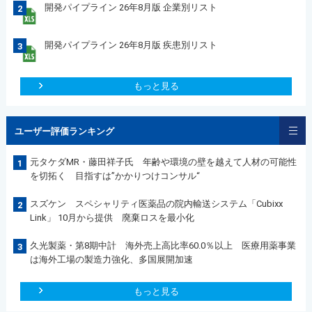
開発パイプライン 26年8月版 企業別リスト
2
開発パイプライン 26年8月版 疾患別リスト
3
もっと見る
ユーザー評価ランキング
元タケダMR・藤田祥子氏 年齢や環境の壁を越えて人材の可能性
1
を切拓く 目指すは”かかりつけコンサル“
スズケン スペシャリティ医薬品の院内輸送システム「Cubixx
2
Link」 10月から提供 廃棄ロスを最小化
久光製薬・第8期中計 海外売上高比率60.0％以上 医療用薬事業
3
は海外工場の製造力強化、多国展開加速
もっと見る