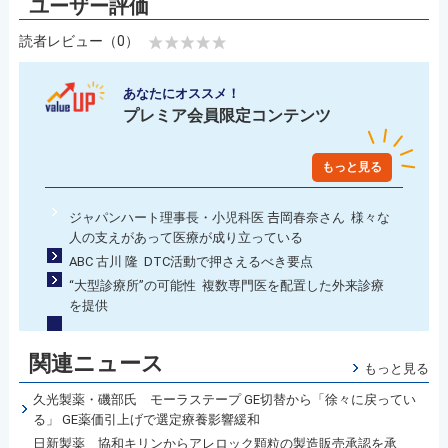
読者レビュー（0）
あなたにオススメ！
プレミア会員限定コンテンツ
もっと見る
ジャパンハート理事長・小児科医 𠮷岡春奈さん 様々な
人の支えがあって医療が成り立っている
ABC 古川 隆 DTC活動で押さえるべき要点
“大型診療所”の可能性 複数専門医を配置した外来診療
を提供
関連ニュース
もっと見る
久光製薬・磯部氏 モーラステープ GE切替から「徐々に戻ってい
る」 GE薬価引上げで選定療養影響緩和
日新製薬 協和キリンからアレロック顆粒の製造販売承認を承