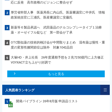
応に反発 高市政権のビジョンに整合せず
厚労省幹部人事 医薬局長に内山氏、医薬審議官に中井氏 情報
2
政策統括官に三浦氏、医産審議官に安藤氏
新薬等６製品承認へ 武田薬品のナルコレプシータイプ１治療
3
薬・オーゼイフル錠など 第一部会が了承
OTC類似薬の技術的検討会が中間取りまとめ 湿布薬は慢性・重
4
度の変形性膝関節症は除外 対象1042品目
大塚HD・井上社長 26年度通期予想を２兆7250億円に上方修正
5
VOYXACT立ち上がり好調で
もっと見る
人気図表ランキング
開発パイプライン 26年8月版 申請品リスト
1