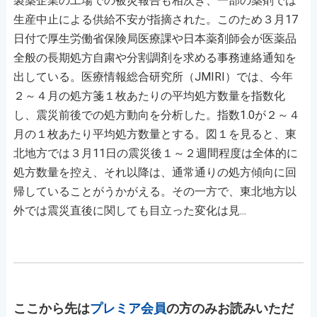
製薬企業の工場での被災報告も相次ぎ、一部の薬剤では
生産中止による供給不安が指摘された。このため３月17
日付で厚生労働省保険局医療課や日本薬剤師会が医薬品
全般の長期処方自粛や分割調剤を求める事務連絡通知を
出している。医療情報総合研究所（JMIRI）では、今年
２～４月の処方箋１枚あたりの平均処方数量を指数化
し、震災前後での処方動向を分析した。指数1.0が２～４
月の１枚あたり平均処方数量とする。図１を見ると、東
北地方では３月11日の震災後１～２週間程度は全体的に
処方数量を控え、それ以降は、通常通りの処方傾向に回
帰していることがうかがえる。その一方で、東北地方以
外では震災直後に関しても目立った変化は見...
ここから先は
プレミア会員
の方のみお読みいただ