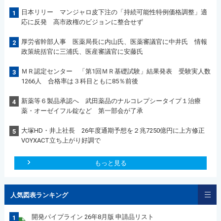
日本リリー マンジャロ皮下注の「持続可能性特例価格調整」適
1
応に反発 高市政権のビジョンに整合せず
厚労省幹部人事 医薬局長に内山氏、医薬審議官に中井氏 情報
2
政策統括官に三浦氏、医産審議官に安藤氏
ＭＲ認定センター 「第1回ＭＲ基礎試験」結果発表 受験実人数
3
1266人 合格率は３科目ともに85％前後
新薬等６製品承認へ 武田薬品のナルコレプシータイプ１治療
4
薬・オーゼイフル錠など 第一部会が了承
大塚HD・井上社長 26年度通期予想を２兆7250億円に上方修正
5
VOYXACT立ち上がり好調で
もっと見る
人気図表ランキング
開発パイプライン 26年8月版 申請品リスト
1