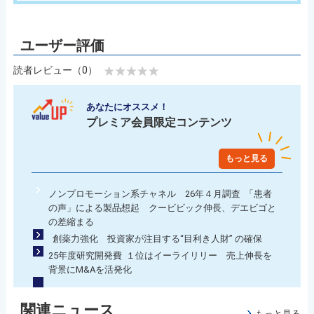
読者レビュー（0）
あなたにオススメ！
プレミア会員限定コンテンツ
もっと見る
ノンプロモーション系チャネル 26年４月調査 「患者
の声」による製品想起 クービビック伸長、デエビゴと
の差縮まる
創薬力強化 投資家が注目する“目利き人財” の確保
25年度研究開発費 １位はイーライリリー 売上伸長を
背景にM&Aを活発化
関連ニュース
もっと見る