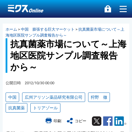
ホーム
>
中国 膨張する巨大マーケット
>
抗真菌薬市場について～上
海地区医院サンプル調査報告から～
抗真菌薬市場について～上海
地区医院サンプル調査報告
から～
公開日時 2012/10/30 00:00
中国
広州アリソン薬品研究有限公司
狩野 徹
抗真菌薬
トリアゾール
Twitter
Facebook
Lin
印刷
コピー