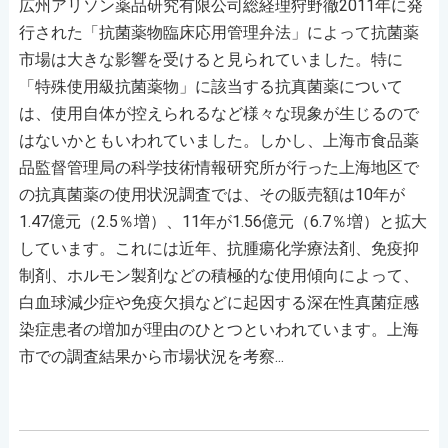
広州アリソン薬品研究有限公司総経理狩野徹2011年に発
行された「抗菌薬物臨床応用管理弁法」によって抗菌薬
市場は大きな影響を受けると見られていました。特に
「特殊使用級抗菌薬物」に該当する抗真菌薬について
は、使用自体が控えられるなど様々な現象が生じるので
はないかともいわれていました。しかし、上海市食品薬
品監督管理局の科学技術情報研究所が行った上海地区で
の抗真菌薬の使用状況調査では、その販売額は10年が
1.47億元（2.5％増）、11年が1.56億元（6.7％増）と拡大
しています。これには近年、抗腫瘍化学療法剤、免疫抑
制剤、ホルモン製剤などの積極的な使用傾向によって、
白血球減少症や免疫欠損などに起因する深在性真菌症感
染症患者の増加が理由のひとつといわれています。上海
市での調査結果から市場状況を考察...