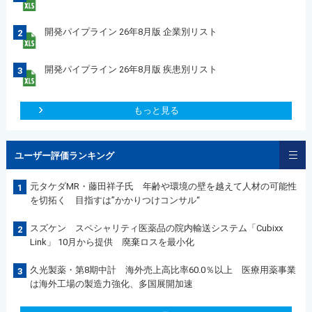
開発パイプライン 26年8月版 企業別リスト
2
開発パイプライン 26年8月版 疾患別リスト
3
もっと見る
ユーザー評価ランキング
元タケダMR・藤田祥子氏 年齢や環境の壁を越えて人材の可能性
1
を切拓く 目指すは”かかりつけコンサル“
スズケン スペシャリティ医薬品の院内輸送システム「Cubixx
2
Link」 10月から提供 廃棄ロスを最小化
久光製薬・第8期中計 海外売上高比率60.0％以上 医療用薬事業
3
は海外工場の製造力強化、多国展開加速