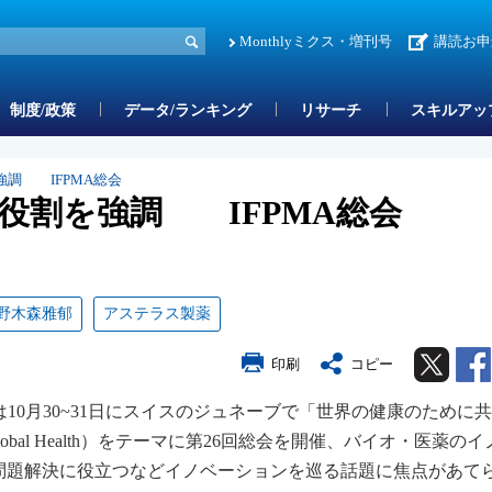
Monthlyミクス・増刊号
講読お申
制度/政策
データ/ランキング
リサーチ
スキルアッ
調 IFPMA総会
役割を強調 IFPMA総会
野木森雅郁
アステラス製薬
Twitter
印刷
コピー
は10月30~31日にスイスのジュネーブで「世界の健康のために
r for Global Health）をテーマに第26回総会を開催、バイオ・医薬の
問題解決に役立つなどイノベーションを巡る話題に焦点があて