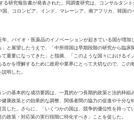
 countries）と題する研究報告書が発表された。同調査研究は、コンサルタン
esが、ブラジル、中国、コロンビア、インド、マレーシア、南アフリカ、韓国
理事長は、「近年、バイオ・医薬品のイノベーションが起きている国が増加
る」と展望したうえで、「中所得国は早期段階の研究から臨床
って重要になってきた」と指摘、「このような国々におけるイ
あるかを理解するために政府や業界にとって大切なので、この
を説明した。
ョンの基本的な成功要因は、一貫的かつ長期的政策と法的枠組
や健康政策との効果的な調整、関係者間の協力の促進や十分な
提言した。さらに、「いくつかの国は、競争的優位性を持って
述の政策・対応策の実行段階に特化すべき」ことを促した。