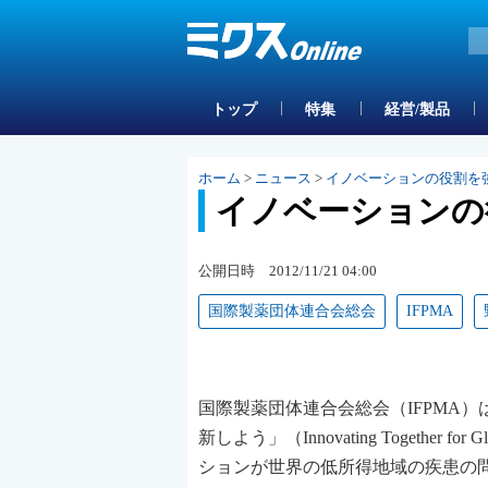
トップ
特集
経営/製品
ホーム
>
ニュース
>
イノベーションの役割を強
イノベーションの
公開日時 2012/11/21 04:00
国際製薬団体連合会総会
IFPMA
国際製薬団体連合会総会（IFPMA）
新しよう」（Innovating Togethe
ションが世界の低所得地域の疾患の