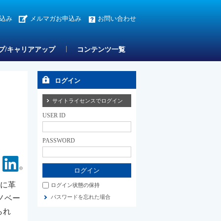
込み
メルマガお申込み
お問い合わせ
プ/キャリアアップ
コンテンツ一覧
ログイン
サイトライセンスでログイン
USER ID
PASSWORD
Facebook
Linkedin
共に革
ログイン状態の保持
イノベー
パスワードを忘れた場合
られ