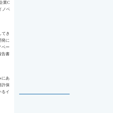
ト企業C
のイノベ
してき
開発に
ノベー
報告書
みにあ
特許保
いるイ