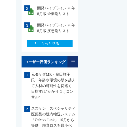
開発パイプライン 26年
2
8月版 企業別リスト
開発パイプライン 26年
3
8月版 疾患別リスト
もっと見る
一覧
ユーザー評価ランキング
元タケダMR・藤田祥子
1
氏 年齢や環境の壁を越え
て人材の可能性を切拓く
目指すは”かかりつけコン
サル“
スズケン スペシャリティ
2
医薬品の院内輸送システム
「Cubixx Link」 10月から
提供 廃棄ロスを最小化