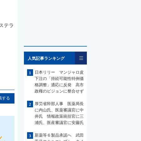
アステラ
れた。
一覧
人気記事ランキング
日本リリー マンジャロ皮
1
下注の「持続可能性特例価
格調整」適応に反発 高市
政権のビジョンに整合せず
稿する
厚労省幹部人事 医薬局長
2
に内山氏、医薬審議官に中
井氏 情報政策統括官に三
浦氏、医産審議官に安藤氏
新薬等６製品承認へ 武田
3