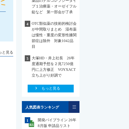
薬品のナルコレプシータイ
プ１治療薬・オーゼイフル
錠など 第一部会が了承
OTC類似薬の技術的検討会
4
が中間取りまとめ 湿布薬
は慢性・重度の変形性膝関
節症は除外 対象1042品
目
っと見る
大塚HD・井上社長 26年
5
度通期予想を２兆7250億
円に上方修正 VOYXACT
立ち上がり好調で
もっと見る
一覧
人気図表ランキング
開発パイプライン 26年
1
8月版 申請品リスト