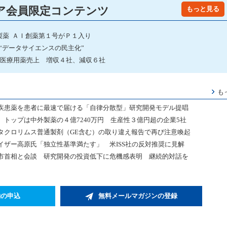
ア会員限定コンテンツ
もっと見る
製薬 ＡＩ創薬第１号がＰ１入り
“データサイエンスの民主化”
年度医療用薬売上 増収４社、減収６社
も
疾患薬を患者に最速で届ける「自律分散型」研究開発モデル提唱
トップは中外製薬の４億7240万円 生産性３億円超の企業5社
タクロリムス普通製剤（GE含む）の取り違え報告で再び注意喚起
ザー高原氏「独立性基準満たす」 米ISS社の反対推奨に見解
市首相と会談 研究開発の投資低下に危機感表明 継続的対話を
約の申込
無料メールマガジンの登録