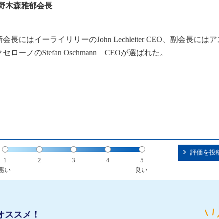
の野木森雅郁会長
にはイーライリリーのJohn Lechleiter CEO、副会長には
クセローノのStefan Oschmann CEOが選ば
評価を投
1
2
3
4
5
悪い
良い
オススメ！