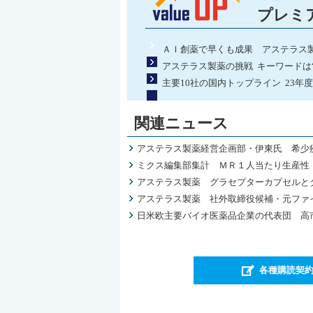
プレミ
ＡＩ創薬で早くも成果 アステラス
アステラス製薬の挑戦 キーワードは
主要10社の国内トップライン 23
関連ニュース
アステラス製薬経営企画部・伊東氏 希少
ミクス編集部集計 ＭＲ１人当たり生産性 
アステラス製薬 グラセプターカプセルと
アステラス製薬 社外取締役候補・元ファイ
日米欧主要バイオ医薬品企業の代表団 高
各種購読契