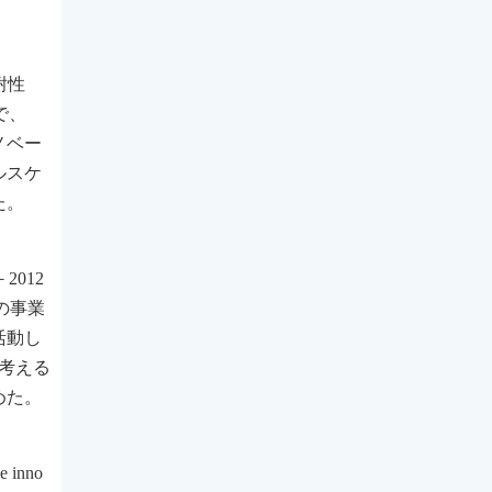
耐性
で、
ノベー
ルスケ
た。
012
の事業
活動し
考える
めた。
inno