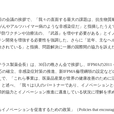
理事長は、31日の会議の挨拶で、「我々の直面する最大の課題は、抗生物質
、がんやアルツハイマー病のような非感染症だ」と指摘したうえ
予防ワクチンや治療法の、『武器』を増やす必要がある」とイ
チン開発を増強する必要性を強調した。さらに「近年、主なヘ
決されている」と指摘、問題解決に一層の国際間の協力を訴え
ラス製薬会長）は、30日の晩さん会で挨拶し、IFPMAの2011－2
応の確立、非感染症対策の推進、新IFPMA倫理綱領の設定など
えで、「これら事業は、医薬品産業が世界の健康改善のために
」と述べ、「我々は1人のパートナーであり、イノベーションと
際的協力とイノベーション推進に邁進している状況に理解を求
ョンを促進するための政策」（Policies that encourage 