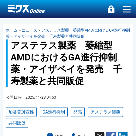
ホーム
>
ニュース
>
アステラス製薬 萎縮型AMDにおけるGA進行抑制
薬・アイザベイを発売 千寿製薬と共同販促
アステラス製薬 萎縮型
AMDにおけるGA進行抑制
薬・アイザベイを発売 千
寿製薬と共同販促
公開日時 2025/11/28 04:50
加齢黄斑変性
GA進行抑制
発売
アステラス製薬
共同販促
Twitter
Facebook
Lin