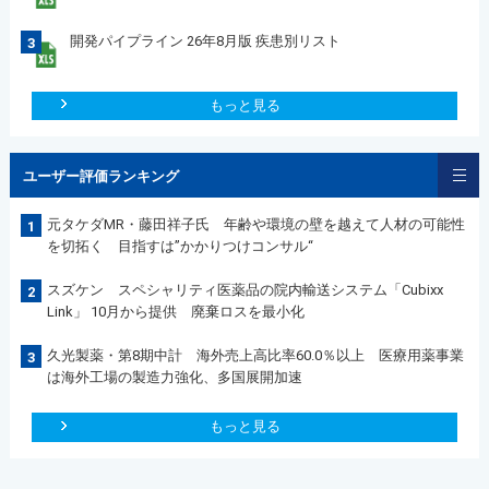
開発パイプライン 26年8月版 疾患別リスト
3
もっと見る
ユーザー評価ランキング
元タケダMR・藤田祥子氏 年齢や環境の壁を越えて人材の可能性
1
を切拓く 目指すは”かかりつけコンサル“
スズケン スペシャリティ医薬品の院内輸送システム「Cubixx
2
Link」 10月から提供 廃棄ロスを最小化
久光製薬・第8期中計 海外売上高比率60.0％以上 医療用薬事業
3
は海外工場の製造力強化、多国展開加速
もっと見る