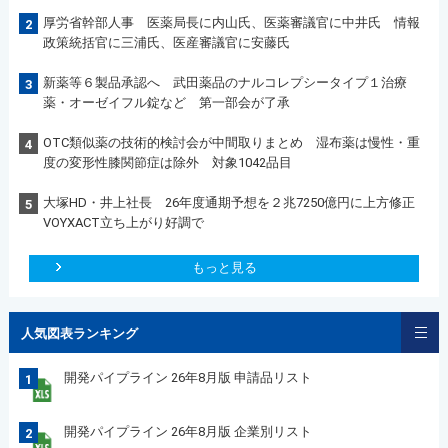
厚労省幹部人事 医薬局長に内山氏、医薬審議官に中井氏 情報
2
政策統括官に三浦氏、医産審議官に安藤氏
新薬等６製品承認へ 武田薬品のナルコレプシータイプ１治療
3
薬・オーゼイフル錠など 第一部会が了承
OTC類似薬の技術的検討会が中間取りまとめ 湿布薬は慢性・重
4
度の変形性膝関節症は除外 対象1042品目
大塚HD・井上社長 26年度通期予想を２兆7250億円に上方修正
5
VOYXACT立ち上がり好調で
もっと見る
人気図表ランキング
開発パイプライン 26年8月版 申請品リスト
1
開発パイプライン 26年8月版 企業別リスト
2