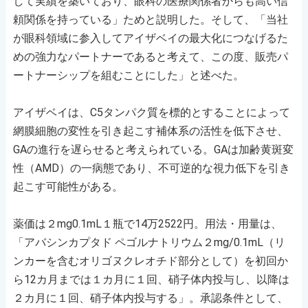
して実績を築いており、眼科の医療関係者からも高い信
頼関係を持っている」ためと説明した。そして、「当社
が眼科領域に参入してアイザベイの最大化につなげるた
めの強力なパートナーであると考えて、この度、販売パ
ートナーシップを組むことにした」と述べた。
アイザベイは、C5タンパク質を標的とすることによって
網膜細胞の変性を引き起こす補体系の活性を低下させ、
GAの進行を遅らせると考えられている。GAは加齢黄斑変
性（AMD）の一病態であり、不可逆的な視力低下を引き
起こす可能性がある。
薬価は２mg0.1mL１瓶で14万2522円。用法・用量は、
「アバシンカプタド ペゴルナトリウム２mg/0.1mL（リ
ンカーを含むオリゴヌクレオチド部分として）を初回か
ら12カ月までは１カ月に１回、硝子体内投与し、以降は
２カ月に１回、硝子体内投与する」。承認条件として、