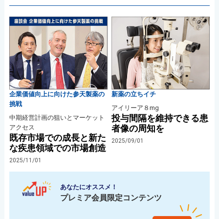
企業価値向上に向けた参天製薬の
新薬の立ちイチ
挑戦
アイリーア８mg
投与間隔を維持できる患
中期経営計画の狙いとマーケット
者像の周知を
アクセス
既存市場での成長と新た
2025/09/01
な疾患領域での市場創造
2025/11/01
あなたにオススメ！
プレミア会員限定コンテンツ