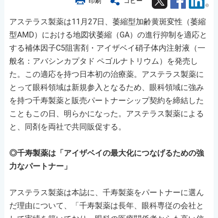
印刷
コピー
アステラス製薬は11月27日、萎縮型加齢黄斑変性（萎縮
型AMD）における地図状萎縮（GA）の進行抑制を適応と
する補体因子C5阻害剤・アイザベイ硝子体内注射液（一
般名：アバシンカプタド ペゴルナトリウム）を発売し
た。この適応を持つ日本初の治療薬。アステラス製薬に
とって眼科領域は新規参入となるため、眼科領域に強み
を持つ千寿製薬と販売パートナーシップ契約を締結した
こともこの日、明らかになった。アステラス製薬による
と、同剤を両社で共同販促する。
◎千寿製薬は「アイザベイの最大化につなげるための強
力なパートナー」
アステラス製薬は本誌に、千寿製薬をパートナーに選ん
だ理由について、「千寿製薬は長年、眼科専従の会社と