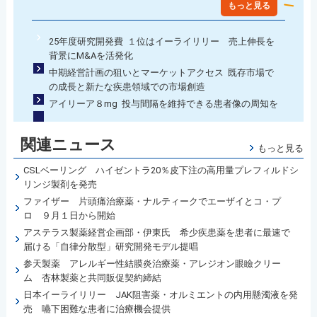
もっと見る
25年度研究開発費 １位はイーライリリー 売上伸長を
背景にM&Aを活発化
中期経営計画の狙いとマーケットアクセス 既存市場で
の成長と新たな疾患領域での市場創造
アイリーア８mg 投与間隔を維持できる患者像の周知を
関連ニュース
もっと見る
CSLベーリング ハイゼントラ20％皮下注の高用量プレフィルドシ
リンジ製剤を発売
ファイザー 片頭痛治療薬・ナルティークでエーザイとコ・プ
ロ ９月１日から開始
アステラス製薬経営企画部・伊東氏 希少疾患薬を患者に最速で
届ける「自律分散型」研究開発モデル提唱
参天製薬 アレルギー性結膜炎治療薬・アレジオン眼瞼クリー
ム 杏林製薬と共同販促契約締結
日本イーライリリー JAK阻害薬・オルミエントの内用懸濁液を発
売 嚥下困難な患者に治療機会提供