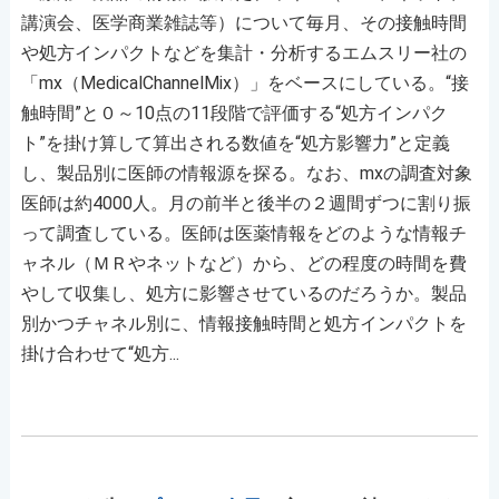
講演会、医学商業雑誌等）について毎月、その接触時間
や処方インパクトなどを集計・分析するエムスリー社の
「mx（MedicalChannelMix）」をベースにしている。“接
触時間”と０～10点の11段階で評価する“処方インパク
ト”を掛け算して算出される数値を“処方影響力”と定義
し、製品別に医師の情報源を探る。なお、mxの調査対象
医師は約4000人。月の前半と後半の２週間ずつに割り振
って調査している。医師は医薬情報をどのような情報チ
ャネル（ＭＲやネットなど）から、どの程度の時間を費
やして収集し、処方に影響させているのだろうか。製品
別かつチャネル別に、情報接触時間と処方インパクトを
掛け合わせて“処方...