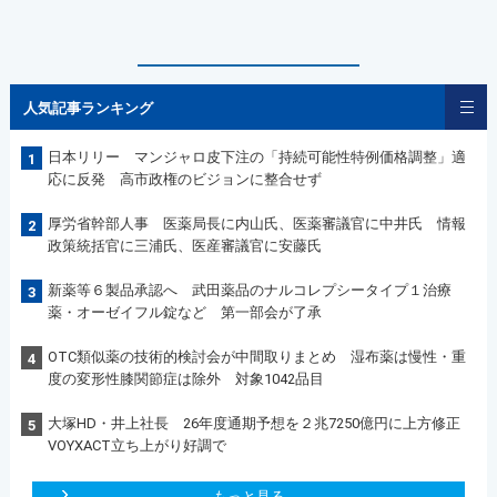
人気記事ランキング
日本リリー マンジャロ皮下注の「持続可能性特例価格調整」適
1
応に反発 高市政権のビジョンに整合せず
厚労省幹部人事 医薬局長に内山氏、医薬審議官に中井氏 情報
2
政策統括官に三浦氏、医産審議官に安藤氏
新薬等６製品承認へ 武田薬品のナルコレプシータイプ１治療
3
薬・オーゼイフル錠など 第一部会が了承
OTC類似薬の技術的検討会が中間取りまとめ 湿布薬は慢性・重
4
度の変形性膝関節症は除外 対象1042品目
大塚HD・井上社長 26年度通期予想を２兆7250億円に上方修正
5
VOYXACT立ち上がり好調で
もっと見る