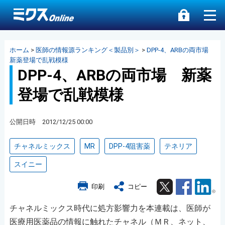
ホーム
>
医師の情報源ランキング＜製品別＞
>
DPP-4、ARBの両市場
新薬登場で乱戦模様
DPP-4、ARBの両市場 新薬
登場で乱戦模様
公開日時 2012/12/25 00:00
チャネルミックス
MR
DPP-4阻害薬
テネリア
スイニー
Twitter
Facebook
Lin
印刷
コピー
チャネルミックス時代に処方影響力を本連載は、医師が
医療用医薬品の情報に触れたチャネル（ＭＲ、ネット、