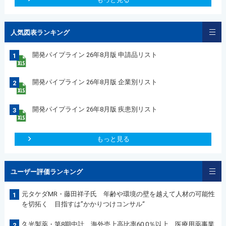
人気図表ランキング
開発パイプライン 26年8月版 申請品リスト
1
開発パイプライン 26年8月版 企業別リスト
2
開発パイプライン 26年8月版 疾患別リスト
3
もっと見る
ユーザー評価ランキング
元タケダMR・藤田祥子氏 年齢や環境の壁を越えて人材の可能性
1
を切拓く 目指すは”かかりつけコンサル“
久光製薬・第8期中計 海外売上高比率60.0％以上 医療用薬事業
2