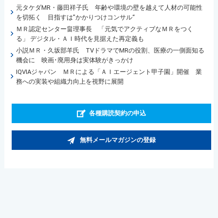
元タケダMR・藤田祥子氏 年齢や環境の壁を越えて人材の可能性
を切拓く 目指すは”かかりつけコンサル“
ＭＲ認定センター畠理事長 「元気でアクティブなＭＲをつく
る」 デジタル・ＡＩ時代を見据えた再定義も
小説ＭＲ・久坂部羊氏 TVドラマでMRの役割、医療の一側面知る
機会に 映画･廃用身は実体験がきっかけ
IQVIAジャパン ＭＲによる「ＡＩエージェント甲子園」開催 業
務への実装や組織力向上を視野に展開
各種購読契約の申込
無料メールマガジンの登録