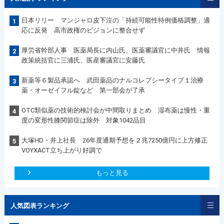
日本リリー マンジャロ皮下注の「持続可能性特例価格調整」適
1
応に反発 高市政権のビジョンに整合せず
厚労省幹部人事 医薬局長に内山氏、医薬審議官に中井氏 情報
2
政策統括官に三浦氏、医産審議官に安藤氏
新薬等６製品承認へ 武田薬品のナルコレプシータイプ１治療
3
薬・オーゼイフル錠など 第一部会が了承
OTC類似薬の技術的検討会が中間取りまとめ 湿布薬は慢性・重
4
度の変形性膝関節症は除外 対象1042品目
大塚HD・井上社長 26年度通期予想を２兆7250億円に上方修正
5
VOYXACT立ち上がり好調で
もっと見る
人気図表ランキング