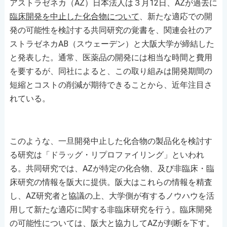
アストラゼネカ（AZ）日本法人は３月12日、AZが過去に
臨床開発を中止した化合物について
、新たな適応での開
発の可能性を検討する共同研究の覚書を、関連会社のア
ストラゼネカAB（スウェーデン）と大阪大学が締結した
と発表した。通常、医薬品の開発には相当な時間と費用
を要するが、同社によると、この取り組みは開発期間の
短縮とコストの削減が期待できることから、近年注目さ
れている。
このような、一旦開発中止した化合物の製品化を検討す
る研究は「ドラッグ・リプロファイリング」といわれ
る。共同研究では、AZが特定の化合物、及び非臨床・臨
床研究の情報を阪大に提供。阪大はこれらの情報を精査
し、AZ研究者と協議の上、大学側が有するノウハウを活
用して新たな適応に関する非臨床研究を行う。臨床開発
の可能性については、阪大と協力してAZが判断を下す。