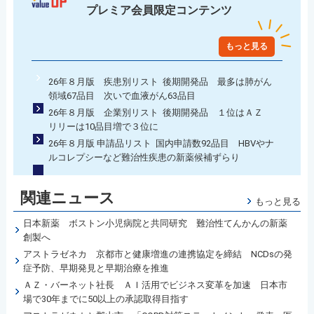
プレミア会員限定コンテンツ
もっと見る
26年８月版 疾患別リスト 後期開発品 最多は肺がん
領域67品目 次いで血液がん63品目
26年８月版 企業別リスト 後期開発品 １位はＡＺ
リリーは10品目増で３位に
26年８月版 申請品リスト 国内申請数92品目 HBVやナ
ルコレプシーなど難治性疾患の新薬候補ずらり
関連ニュース
もっと見る
日本新薬 ボストン小児病院と共同研究 難治性てんかんの新薬
創製へ
アストラゼネカ 京都市と健康増進の連携協定を締結 NCDsの発
症予防、早期発見と早期治療を推進
ＡＺ・バーネット社長 ＡＩ活用でビジネス変革を加速 日本市
場で30年までに50以上の承認取得目指す