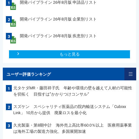
開発パイプライン 26年8月版 申請品リスト
1
開発パイプライン 26年8月版 企業別リスト
2
開発パイプライン 26年8月版 疾患別リスト
3
もっと見る
ユーザー評価ランキング
元タケダMR・藤田祥子氏 年齢や環境の壁を越えて人材の可能性
1
を切拓く 目指すは”かかりつけコンサル“
スズケン スペシャリティ医薬品の院内輸送システム「Cubixx
2
Link」 10月から提供 廃棄ロスを最小化
久光製薬・第8期中計 海外売上高比率60.0％以上 医療用薬事業
3
は海外工場の製造力強化、多国展開加速