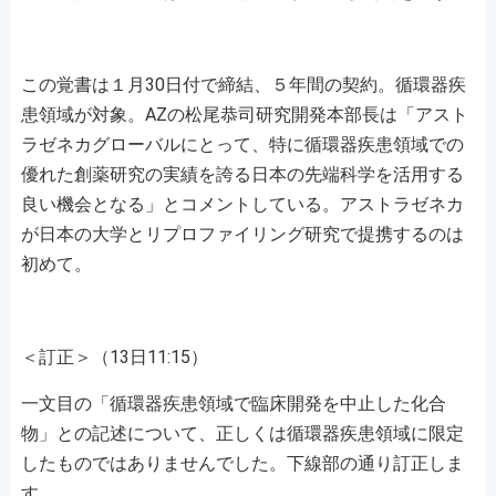
この覚書は１月30日付で締結、５年間の契約。循環器疾
患領域が対象。AZの松尾恭司研究開発本部長は「アスト
ラゼネカグローバルにとって、特に循環器疾患領域での
優れた創薬研究の実績を誇る日本の先端科学を活用する
良い機会となる」とコメントしている。アストラゼネカ
が日本の大学とリプロファイリング研究で提携するのは
初めて。
＜訂正＞（
13
日
11:15
）
一文目の「循環器疾患領域で臨床開発を中止した化合
物」との記述について、正しくは循環器疾患領域に限定
したものではありませんでした。下線部の通り訂正しま
す。