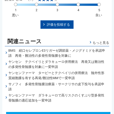
1
2
3
4
5
悪い
良い
評価を投稿する
関連ニュース
もっと見る
BMS 経口セレブロンE3リガーゼ調節薬・メジグドミドを承認申
請 再発・難治性の多発性骨髄腫を対象に
ヤンセン テクベイリとダラキューロ併用療法 再発又は難治性
の多発性骨髄腫を対象に一変申請
ヤンセンファーマ タービーとテクベイリの併用療法 髄外性形
質細胞腫を有する再発/難治性MMで一変申請
サノフィ 多発性骨髄腫治療薬・サークリサの皮下投与を承認申
請
ヤンセンファーマ ダラキューロで高リスクのくすぶり型多発性
骨髄腫の適応追加を一変申請