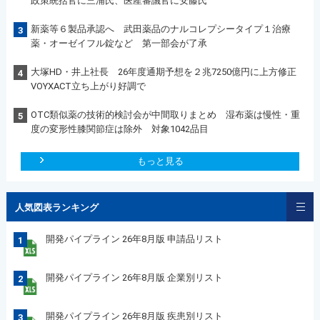
政策統括官に三浦氏、医産審議官に安藤氏
新薬等６製品承認へ 武田薬品のナルコレプシータイプ１治療
3
薬・オーゼイフル錠など 第一部会が了承
大塚HD・井上社長 26年度通期予想を２兆7250億円に上方修正
4
VOYXACT立ち上がり好調で
OTC類似薬の技術的検討会が中間取りまとめ 湿布薬は慢性・重
5
度の変形性膝関節症は除外 対象1042品目
もっと見る
人気図表ランキング
開発パイプライン 26年8月版 申請品リスト
1
開発パイプライン 26年8月版 企業別リスト
2
開発パイプライン 26年8月版 疾患別リスト
3