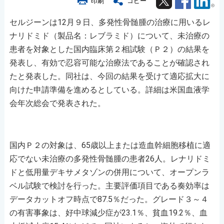
印刷
コピー
セルジーンは12月９日、多発性骨髄腫の治療に用いるレ
ナリドミド（製品名：レブラミド）について、未治療の
患者を対象とした国内臨床第２相試験（Ｐ２）の結果を
発表し、有効で忍容可能な治療法であることが確認され
たと発表した。同社は、今回の結果を受けて適応拡大に
向けた申請準備を進めるとしている。詳細は米国血液学
会年次総会で発表された。
国内Ｐ２の対象は、65歳以上または造血幹細胞移植に適
応でない未治療の多発性骨髄腫の患者26人。レナリドミ
ドと低用量デキサメタゾンの併用について、オープンラ
ベル試験で検討を行った。主要評価項目である奏効率は
データカットオフ時点で87.5％だった。グレード３～４
の有害事象は、好中球減少症が23.1％、貧血19.2％、血