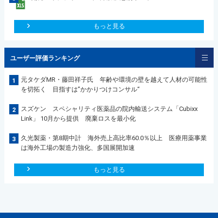
もっと見る
ユーザー評価ランキング
元タケダMR・藤田祥子氏 年齢や環境の壁を越えて人材の可能性
1
を切拓く 目指すは”かかりつけコンサル“
スズケン スペシャリティ医薬品の院内輸送システム「Cubixx
2
Link」 10月から提供 廃棄ロスを最小化
久光製薬・第8期中計 海外売上高比率60.0％以上 医療用薬事業
3
は海外工場の製造力強化、多国展開加速
もっと見る