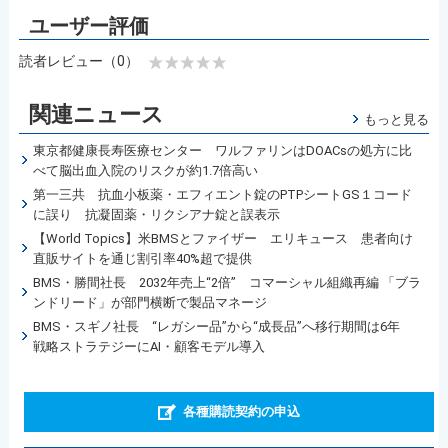
読者レビュー（0）
関連ニュース
もっと見る
東京都健康長寿医療センター ワルファリンはDOACsの処方に比
べて脳出血入院のリスクが約1.7倍高い
第一三共 抗血小板薬・エフィエント錠のPTPシートGS１コード
に誤り 抗凝固薬・リクシアナ錠と誤表示
【World Topics】米BMSとファイザー エリキュース 患者向け
直販サイトを通じ割引率40%超で提供
BMS・勝間社長 2032年売上“2倍” コマーシャル組織再編 「ブラ
ンドリード」が部門横断で製品マネージ
BMS・スギノ社長 “レガシー品”から“成長品”へ移行期間は6年
戦略ストラテジーにAI・顧客モデル導入
各種購読契約の申込