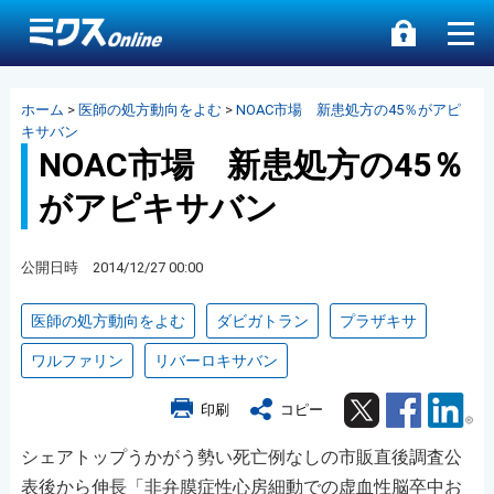
ホーム
>
医師の処方動向をよむ
>
NOAC市場 新患処方の45％がアピ
キサバン
NOAC市場 新患処方の45％
がアピキサバン
公開日時 2014/12/27 00:00
医師の処方動向をよむ
ダビガトラン
プラザキサ
ワルファリン
リバーロキサバン
Twitter
Facebook
Lin
印刷
コピー
シェアトップうかがう勢い死亡例なしの市販直後調査公
表後から伸長「非弁膜症性心房細動での虚血性脳卒中お