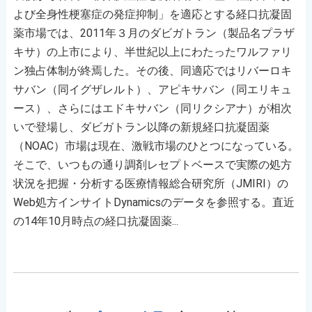
よび全身性梗塞症の発症抑制」を適応とする経口抗凝固
薬市場では、2011年３月のダビガトラン（製品名プラザ
キサ）の上市により、半世紀以上にわたったワルファリ
ン独占体制が終焉した。その後、同適応ではリバーロキ
サバン（同イグザレルト）、アピキサバン（同エリキュ
ース）、さらにはエドキサバン（同リクシアナ）が相次
いで登場し、ダビガトラン以降の新規経口抗凝固薬
（NOAC）市場は現在、激戦市場のひとつになっている。
そこで、いつもの通り調剤レセプトベースで実際の処方
状況を把握・分析する医療情報総合研究所（JMIRI）の
Web処方インサイトDynamicsのデータを参照する。直近
の14年10月時点の経口抗凝固薬...