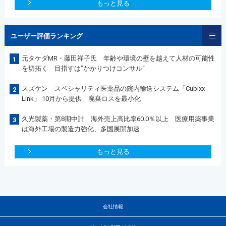
もっと見る
ユーザー評価ランキング
元タケダMR・藤田祥子氏 年齢や環境の壁を越えて人材の可能性
1
を切拓く 目指すは”かかりつけコンサル“
スズケン スペシャリティ医薬品の院内輸送システム「Cubixx
2
Link」 10月から提供 廃棄ロスを最小化
久光製薬・第8期中計 海外売上高比率60.0％以上 医療用薬事業
3
は海外工場の製造力強化、多国展開加速
もっと見る
会社情報