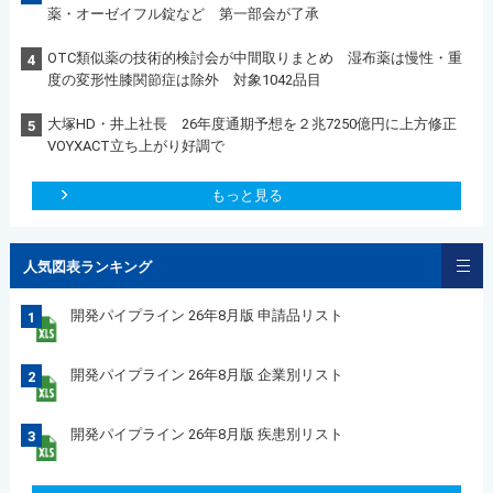
薬・オーゼイフル錠など 第一部会が了承
OTC類似薬の技術的検討会が中間取りまとめ 湿布薬は慢性・重
4
度の変形性膝関節症は除外 対象1042品目
大塚HD・井上社長 26年度通期予想を２兆7250億円に上方修正
5
VOYXACT立ち上がり好調で
もっと見る
人気図表ランキング
開発パイプライン 26年8月版 申請品リスト
1
開発パイプライン 26年8月版 企業別リスト
2
開発パイプライン 26年8月版 疾患別リスト
3