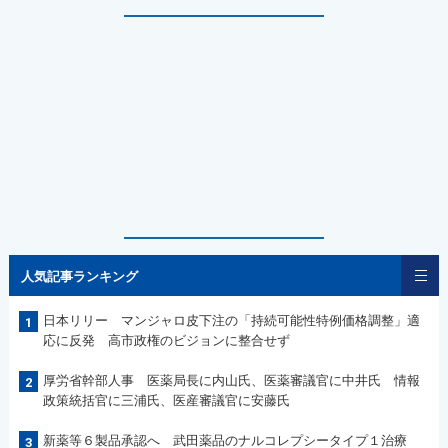
人気記事ランキング
日本リリー マンジャロ皮下注の「持続可能性特例価格調整」適
1
応に反発 高市政権のビジョンに整合せず
厚労省幹部人事 医薬局長に内山氏、医薬審議官に中井氏 情報
2
政策統括官に三浦氏、医産審議官に安藤氏
新薬等６製品承認へ 武田薬品のナルコレプシータイプ１治療
3