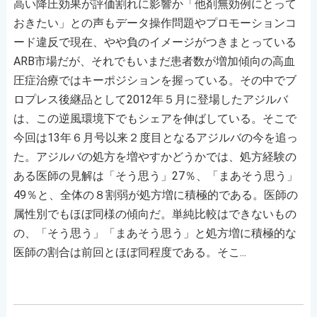
高い降圧効果が評価割れに影響か「他剤無効例にとって
おきたい」との声もデータ操作問題やプロモーションコ
ード違反で現在、やや負のイメージがつきまとっている
ARB市場だが、それでもいまだ患者数が増加傾向の高血
圧症治療ではキーポジションを握っている。その中でブ
ロプレス後継品として2012年５月に登場したアジルバ
は、この逆風環境下でもシェアを伸ばしている。そこで
今回は13年６月号以来２度目となるアジルバの今を追っ
た。アジルバの処方を増やすかどうかでは、処方経験の
ある医師の見解は「そう思う」27％、「まあそう思う」
49％と、全体の８割弱が処方増に積極的である。医師の
属性別でもほぼ同様の傾向だ。単純比較はできないもの
の、「そう思う」「まあそう思う」と処方増に積極的な
医師の割合は前回とほぼ同程度である。そこ...