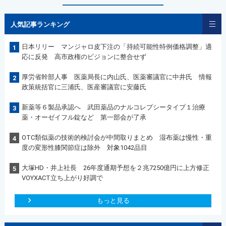
人気記事ランキング
日本リリー マンジャロ皮下注の「持続可能性特例価格調整」適
1
応に反発 高市政権のビジョンに整合せず
厚労省幹部人事 医薬局長に内山氏、医薬審議官に中井氏 情報
2
政策統括官に三浦氏、医産審議官に安藤氏
新薬等６製品承認へ 武田薬品のナルコレプシータイプ１治療
3
薬・オーゼイフル錠など 第一部会が了承
OTC類似薬の技術的検討会が中間取りまとめ 湿布薬は慢性・重
4
度の変形性膝関節症は除外 対象1042品目
大塚HD・井上社長 26年度通期予想を２兆7250億円に上方修正
5
VOYXACT立ち上がり好調で
もっと見る