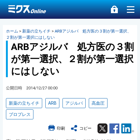
ホーム
>
新薬の立ちイチ
>
ARBアジルバ 処方医の３割が第一選択、
２割が第一選択にはしない
ARBアジルバ 処方医の３割
が第一選択、２割が第一選択
にはしない
公開日時 2014/12/27 00:00
新薬の立ちイチ
ARB
アジルバ
高血圧
ブロプレス
Twitter
Facebook
Lin
印刷
コピー