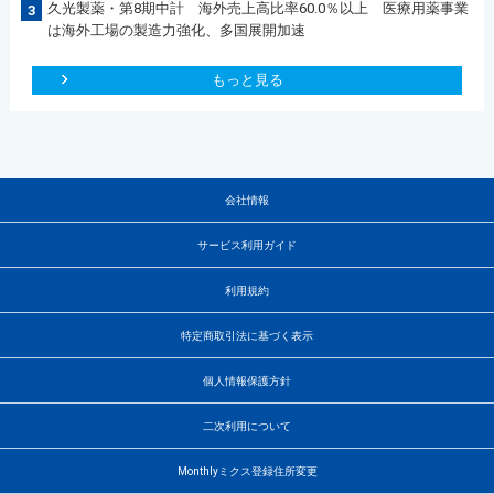
久光製薬・第8期中計 海外売上高比率60.0％以上 医療用薬事業
3
は海外工場の製造力強化、多国展開加速
もっと見る
会社情報
サービス利用ガイド
利用規約
特定商取引法に基づく表示
個人情報保護方針
二次利用について
Monthlyミクス登録住所変更