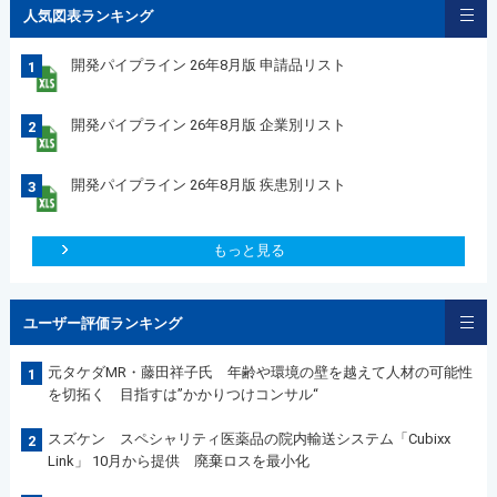
人気図表ランキング
開発パイプライン 26年8月版 申請品リスト
1
開発パイプライン 26年8月版 企業別リスト
2
開発パイプライン 26年8月版 疾患別リスト
3
もっと見る
ユーザー評価ランキング
元タケダMR・藤田祥子氏 年齢や環境の壁を越えて人材の可能性
1
を切拓く 目指すは”かかりつけコンサル“
スズケン スペシャリティ医薬品の院内輸送システム「Cubixx
2
Link」 10月から提供 廃棄ロスを最小化