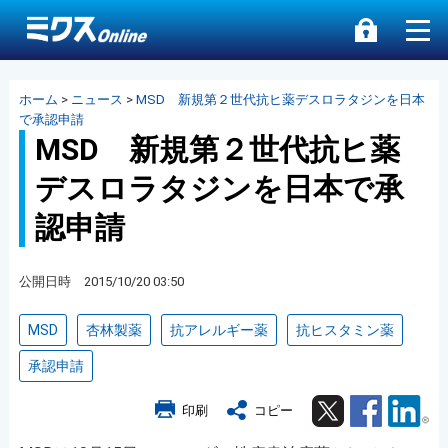
ホーム
>
ニュース
>
MSD 新規第２世代抗ヒ薬デスロラタジンを日本
で承認申請
MSD 新規第２世代抗ヒ薬
デスロラタジンを日本で承
認申請
公開日時 2015/10/20 03:50
MSD
杏林製薬
抗アレルギー薬
抗ヒスタミン薬
承認申請
Twitter
Facebook
Lin
印刷
コピー