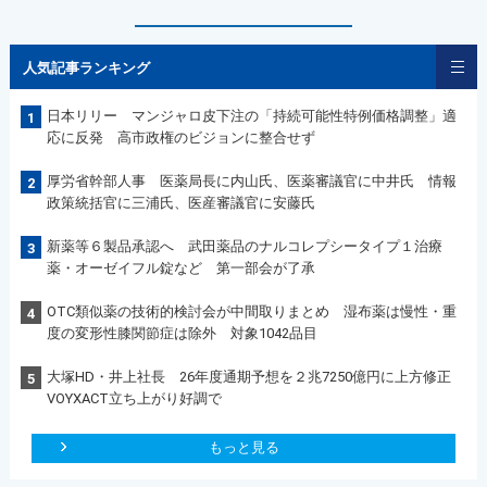
人気記事ランキング
日本リリー マンジャロ皮下注の「持続可能性特例価格調整」適
1
応に反発 高市政権のビジョンに整合せず
厚労省幹部人事 医薬局長に内山氏、医薬審議官に中井氏 情報
2
政策統括官に三浦氏、医産審議官に安藤氏
新薬等６製品承認へ 武田薬品のナルコレプシータイプ１治療
3
薬・オーゼイフル錠など 第一部会が了承
OTC類似薬の技術的検討会が中間取りまとめ 湿布薬は慢性・重
4
度の変形性膝関節症は除外 対象1042品目
大塚HD・井上社長 26年度通期予想を２兆7250億円に上方修正
5
VOYXACT立ち上がり好調で
もっと見る