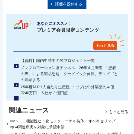
評価を投稿する
あなたにオススメ！
プレミア会員限定コンテンツ
もっと見る
【資料】国内申請中の92プロジェクト一覧
ノンプロモーション系チャネル 26年４月調査 「患者
の声」による製品想起 クービビック伸長、デエビゴと
の差縮まる
25年度ＭＲ1人当たり生産性 トップは中外製薬の４億
7240万円 ５社が３億円超
関連ニュース
もっと見る
BMS 二機能性ヒト化モノクローナル抗体・オベキセリマブ
IgG4関連疾患を対象に承認申請