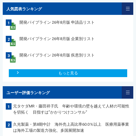
人気図表ランキング
開発パイプライン 26年8月版 申請品リスト
1
開発パイプライン 26年8月版 企業別リスト
2
開発パイプライン 26年8月版 疾患別リスト
3
もっと見る
ユーザー評価ランキング
元タケダMR・藤田祥子氏 年齢や環境の壁を越えて人材の可能性
1
を切拓く 目指すは”かかりつけコンサル“
久光製薬・第8期中計 海外売上高比率60.0％以上 医療用薬事業
2
は海外工場の製造力強化、多国展開加速