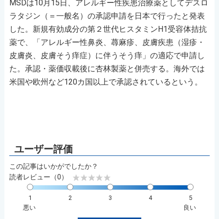
MSDは10月15日、アレルギー性疾患治療薬としてデスロ
ラタジン（＝一般名）の承認申請を日本で行ったと発表
した。新規有効成分の第２世代ヒスタミンH1受容体拮抗
薬で、「アレルギー性鼻炎、蕁麻疹、皮膚疾患（湿疹・
皮膚炎、皮膚そう痒症）に伴うそう痒」の適応で申請し
た。承認・薬価収載後に杏林製薬と併売する。海外では
米国や欧州など120カ国以上で承認されているという。
この記事はいかがでしたか？
読者レビュー（0）
1
2
3
4
5
悪い
良い