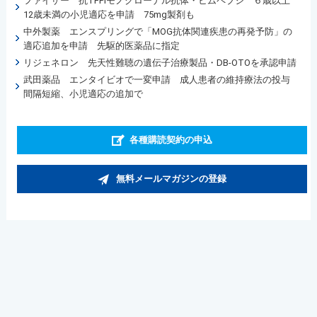
ファイザー 抗TFPIモノクローナル抗体・ヒムペブジ ６歳以上
12歳未満の小児適応を申請 75mg製剤も
中外製薬 エンスプリングで「MOG抗体関連疾患の再発予防」の
適応追加を申請 先駆的医薬品に指定
リジェネロン 先天性難聴の遺伝子治療製品・DB-OTOを承認申請
武田薬品 エンタイビオで一変申請 成人患者の維持療法の投与
間隔短縮、小児適応の追加で
各種購読契約の申込
無料メールマガジンの登録