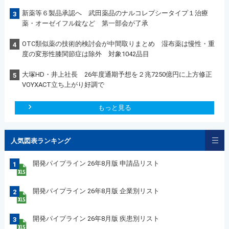
新薬等６製品承認へ 武田薬品のナルコレプシータイプ１治療
3
薬・オーゼイフル錠など 第一部会が了承
OTC類似薬の技術的検討会が中間取りまとめ 湿布薬は慢性・重
4
度の変形性膝関節症は除外 対象1042品目
大塚HD・井上社長 26年度通期予想を２兆7250億円に上方修正
5
VOYXACT立ち上がり好調で
もっと見る
人気図表ランキング
開発パイプライン 26年8月版 申請品リスト
1
開発パイプライン 26年8月版 企業別リスト
2
開発パイプライン 26年8月版 疾患別リスト
3