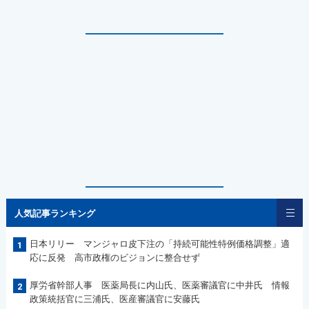
人気記事ランキング
日本リリー マンジャロ皮下注の「持続可能性特例価格調整」適
1
応に反発 高市政権のビジョンに整合せず
厚労省幹部人事 医薬局長に内山氏、医薬審議官に中井氏 情報
2
政策統括官に三浦氏、医産審議官に安藤氏