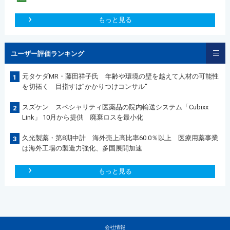
もっと見る
ユーザー評価ランキング
元タケダMR・藤田祥子氏 年齢や環境の壁を越えて人材の可能性
1
を切拓く 目指すは”かかりつけコンサル“
スズケン スペシャリティ医薬品の院内輸送システム「Cubixx
2
Link」 10月から提供 廃棄ロスを最小化
久光製薬・第8期中計 海外売上高比率60.0％以上 医療用薬事業
3
は海外工場の製造力強化、多国展開加速
もっと見る
会社情報