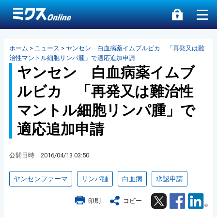
ホーム
>
ニュース
>
ヤンセン 白血病薬イムブルビカ 「再発又は難
治性マントル細胞リンパ腫」で適応追加申請
ヤンセン 白血病薬イムブ
ルビカ 「再発又は難治性
マントル細胞リンパ腫」で
適応追加申請
公開日時 2016/04/13 03:50
ヤンセンファーマ
リンパ腫
白血病
承認申請
Twitter
Facebook
Lin
印刷
コピー