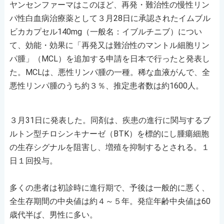
ヤンセンファーマはこのほど、再発・難治性の慢性リン
パ性白血病治療薬として３月28日に承認されたイムブル
ビカカプセル140mg（一般名：イブルチニブ）につい
て、効能・効果に「再発又は難治性のマントル細胞リン
パ腫」（MCL）を追加する申請を日本で行ったと発表し
た。MCLは、悪性リンパ腫の一種。稀な血液がんで、全
悪性リンパ腫のうち約３％、推定患者数は約1600人。
３月31日に発表した。同剤は、疾患の進行に関与するブ
ルトン型チロシンキナーゼ（BTK）を標的にし腫瘍細胞
の生存シグナルを阻害し、増殖を抑制するとされる。１
日１回投与。
多くの患者は初診時に進行期で、予後は一般的に悪く、
全生存期間の中央値は約４～５年。発症年齢中央値は60
歳代半ば、男性に多い。