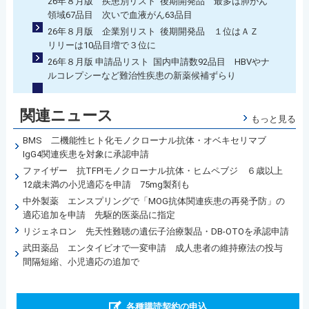
26年８月版 疾患別リスト 後期開発品 最多は肺がん
領域67品目 次いで血液がん63品目
26年８月版 企業別リスト 後期開発品 １位はＡＺ
リリーは10品目増で３位に
26年８月版 申請品リスト 国内申請数92品目 HBVやナ
ルコレプシーなど難治性疾患の新薬候補ずらり
関連ニュース
もっと見る
BMS 二機能性ヒト化モノクローナル抗体・オベキセリマブ
IgG4関連疾患を対象に承認申請
ファイザー 抗TFPIモノクローナル抗体・ヒムペブジ ６歳以上
12歳未満の小児適応を申請 75mg製剤も
中外製薬 エンスプリングで「MOG抗体関連疾患の再発予防」の
適応追加を申請 先駆的医薬品に指定
リジェネロン 先天性難聴の遺伝子治療製品・DB-OTOを承認申請
武田薬品 エンタイビオで一変申請 成人患者の維持療法の投与
間隔短縮、小児適応の追加で
各種購読契約の申込