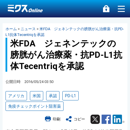
ホーム
>
ニュース
>
米FDA ジェネンテックの膀胱がん治療薬・抗PD-
L1抗体Tecentriqを承認
米FDA ジェネンテックの
膀胱がん治療薬・抗PD-L1抗
体Tecentriqを承認
公開日時 2016/05/24 03:50
アメリカ
米国
承認
PD-L1
免疫チェックポイント阻害薬
Twitter
Facebook
Lin
印刷
コピー