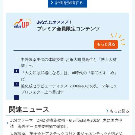
評価を投稿する
あなたにオススメ！
プレミア会員限定コンテンツ
もっと見る
中外製薬主催の体験授業 お茶大附属高生と「博士人材
増」へ
『人文知は武器になる』は、AI時代の『学問のすゝめ』
だ
旭化成セラピューティクス 2030年のその先 ２年に１
プロジェクト上市目指す
関連ニュース
もっと見る
JCRファーマ DMD治療薬候補・Givinostatを2026年内に国内申
請 海外データ主要根拠で前倒し
大塚製薬 英子会社アステックス社と米ジェネンテックが乳がん