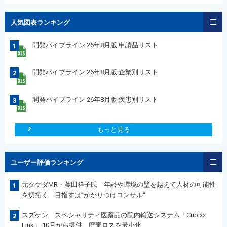
人気図表ランキング
開発パイプライン 26年8月版 申請品リスト
1
開発パイプライン 26年8月版 企業別リスト
2
開発パイプライン 26年8月版 疾患別リスト
3
もっと見る
ユーザー評価ランキング
元タケダMR・藤田祥子氏 年齢や環境の壁を越えて人材の可能性
1
を切拓く 目指すは”かかりつけコンサル“
スズケン スペシャリティ医薬品の院内輸送システム「Cubixx
2
Link」 10月から提供 廃棄ロスを最小化