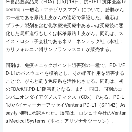
米食品医薬品局（FDA）は5月18日、抗PD-L1抗体医薬Te
centriq（一般名：アテゾリズマブ）について、膀胱がん
の一種である尿路上皮がんの適応で承認した。適応は、
プラチナ製剤を含む化学療法受療中あるいは受療後に悪
化した局所進行もしくは転移尿路上皮がん。同剤は、ス
イス・ロシュ子会社である米ジェネンテック社（本社：
カリフォルニア州サンフランシスコ）が販売する。
同剤は、免疫チェックポイント阻害剤の一種で、PD-1/P
D-L1のパスウェイを標的とし、その相互作用を阻害する
ことで、がんと闘う免疫系を活性化させる。同剤は、初
のFDA承認PD-L1阻害剤となる。また、同日、同剤のコ
ンパニオンダイアグノスティクス（CDx）である、PD-L
1のバイオマーカーアッセイVentana PD-L1（SP142）As
sayも同時に承認された。販売は、ロシュ子会社のVentan
a Medical Systems（本社：アリゾナ州ツーソン）。