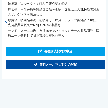
治療薬プロジェクトで独占的研究契約締結
厚労省 再生医療等製品３製品を承認 ２歳以上のSMA患者対象
のゾルゲンスマ髄注など
厚労省・後発品承認 初後発は９成分 ビラノア後発品に10社、
先発品共同販売のMeiji Seikaの製品も
サンド・ステニコ氏 今後10年でバイオシミラー27製品開発 医
療ニーズ分析して日本市場に複数品導入へ
各種購読契約の申込
無料メールマガジンの登録