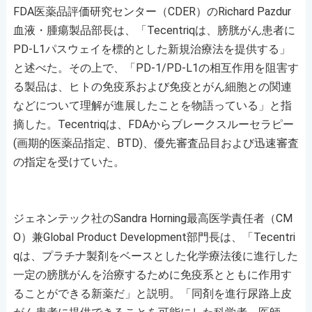
FDA医薬品評価研究センター（CDER）のRichard Pazdur
血液・腫瘍製品部長は、「Tecentriqは、膀胱がん患者に
PD-L1パスウェイを標的とした新規治療法を提供する」
と述べた。その上で、「PD-1/PD-L1の相互作用を阻害す
る製品は、ヒトの免疫系および免疫とがん細胞との関連
などについて理解が進展したことを物語っている」と指
摘した。Tecentriqは、FDAからブレークスルーセラピー
(画期的医薬品指定、BTD)、優先審査品目および迅速審査
の指定を受けていた。
ジェネンテック社のSandra Horning最高医学責任者（CM
O）兼Global Product Development部門長は、「Tecentri
qは、プラチナ製剤をベースとした化学療法後に進行した
一定の膀胱がんを治療するために免疫系とともに作用す
ることができる新薬だ」と説明。「同剤を進行尿路上皮