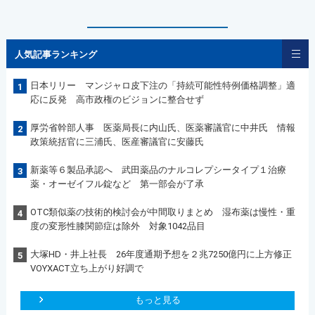
人気記事ランキング
日本リリー マンジャロ皮下注の「持続可能性特例価格調整」適
1
応に反発 高市政権のビジョンに整合せず
厚労省幹部人事 医薬局長に内山氏、医薬審議官に中井氏 情報
2
政策統括官に三浦氏、医産審議官に安藤氏
新薬等６製品承認へ 武田薬品のナルコレプシータイプ１治療
3
薬・オーゼイフル錠など 第一部会が了承
OTC類似薬の技術的検討会が中間取りまとめ 湿布薬は慢性・重
4
度の変形性膝関節症は除外 対象1042品目
大塚HD・井上社長 26年度通期予想を２兆7250億円に上方修正
5
VOYXACT立ち上がり好調で
もっと見る