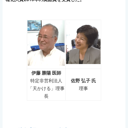
伊藤 勝陽 医師
特定非営利法人
佐野 弘子 氏
「天かける」理事
理事
長