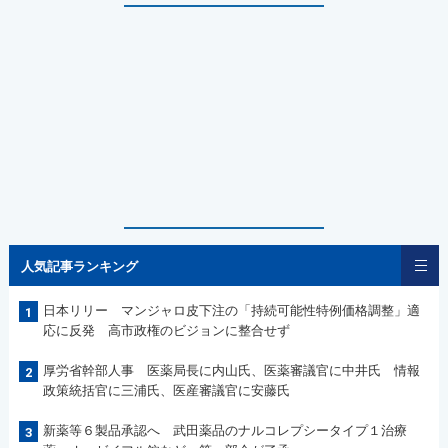
人気記事ランキング
日本リリー マンジャロ皮下注の「持続可能性特例価格調整」適
1
応に反発 高市政権のビジョンに整合せず
厚労省幹部人事 医薬局長に内山氏、医薬審議官に中井氏 情報
2
政策統括官に三浦氏、医産審議官に安藤氏
新薬等６製品承認へ 武田薬品のナルコレプシータイプ１治療
3