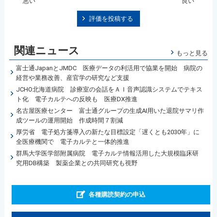
悪い
良い
評価を投稿する
関連ニュース
もっと見る
富士通JapanとJMDC 医療データの利活用で協業を開始 病院の
経営や業務改善、産官学の研究など支援
JCHO北海道病院 診療室の会話をＡＩ音声認識システムでテキス
ト化 電子カルテへの反映も 医療DX推進
名古屋医療センター 富士通グループの生成AI用いた退院サマリ作
成ツールの運用開始 作成時間７割減
厚労省 電子処方箋導入の新たな目標設定「遅くとも2030年」に
全医療機関で 電子カルテと一体的推進
群馬大学医学部附属病院 電子カルテ情報活用した大規模臨床研
究用DB構築 製薬企業との共同研究も視野
各種購読契約の申込