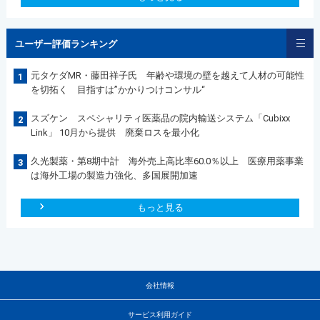
ユーザー評価ランキング
元タケダMR・藤田祥子氏 年齢や環境の壁を越えて人材の可能性
1
を切拓く 目指すは”かかりつけコンサル“
スズケン スペシャリティ医薬品の院内輸送システム「Cubixx
2
Link」 10月から提供 廃棄ロスを最小化
久光製薬・第8期中計 海外売上高比率60.0％以上 医療用薬事業
3
は海外工場の製造力強化、多国展開加速
もっと見る
会社情報
サービス利用ガイド