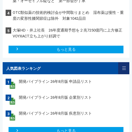
薬・オーゼイフル錠など 第一部会が了承
OTC類似薬の技術的検討会が中間取りまとめ 湿布薬は慢性・重
4
度の変形性膝関節症は除外 対象1042品目
大塚HD・井上社長 26年度通期予想を２兆7250億円に上方修正
5
VOYXACT立ち上がり好調で
もっと見る
人気図表ランキング
開発パイプライン 26年8月版 申請品リスト
1
開発パイプライン 26年8月版 企業別リスト
2
開発パイプライン 26年8月版 疾患別リスト
3
もっと見る