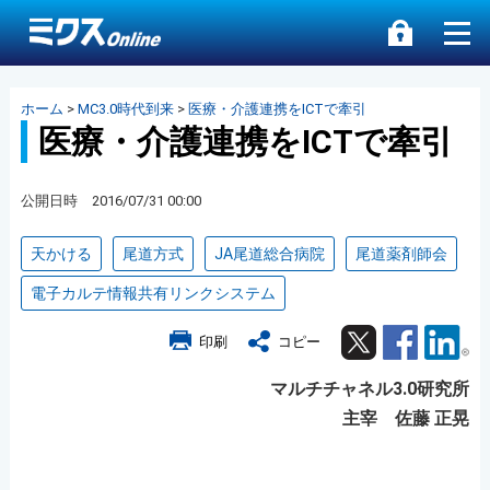
ホーム
>
MC3.0時代到来
>
医療・介護連携をICTで牽引
医療・介護連携をICTで牽引
公開日時 2016/07/31 00:00
天かける
尾道方式
JA尾道総合病院
尾道薬剤師会
電子カルテ情報共有リンクシステム
Twitter
Facebook
Lin
印刷
コピー
マルチチャネル3.0研究所
主宰 佐藤 正晃