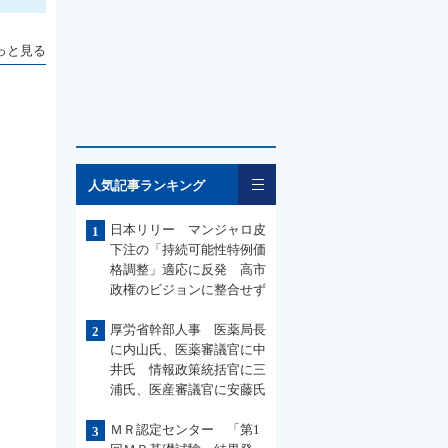
っと見る
一覧
人気記事ランキング
日本リリー マンジャロ皮
1
下注の「持続可能性特例価
格調整」適応に反発 高市
政権のビジョンに整合せず
厚労省幹部人事 医薬局長
2
に内山氏、医薬審議官に中
井氏 情報政策統括官に三
浦氏、医産審議官に安藤氏
ＭＲ認定センター 「第1
3