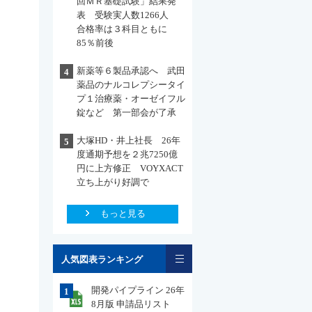
回ＭＲ基礎試験」結果発
表 受験実人数1266人
合格率は３科目ともに
85％前後
新薬等６製品承認へ 武田
4
薬品のナルコレプシータイ
プ１治療薬・オーゼイフル
錠など 第一部会が了承
大塚HD・井上社長 26年
5
度通期予想を２兆7250億
円に上方修正 VOYXACT
立ち上がり好調で
もっと見る
一覧
人気図表ランキング
開発パイプライン 26年
1
8月版 申請品リスト