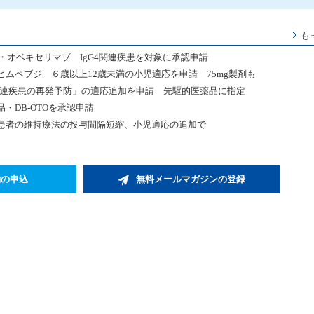
も
・オベキセリマブ IgG4関連疾患を対象に承認申請
ヒムペブジ ６歳以上12歳未満の小児適応を申請 75mg製剤も
関連疾患の再発予防」の適応追加を申請 先駆的医薬品に指定
・DB-OTOを承認申請
患者の維持療法の投与間隔短縮、小児適応の追加で
約の申込
無料メールマガジンの登録