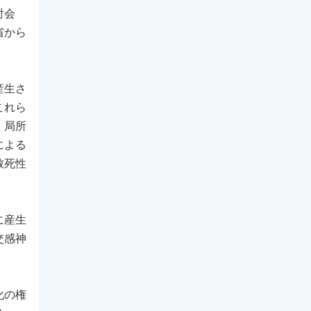
討会
省から
産生さ
これら
。局所
による
致死性
に産生
交感神
。
化の権