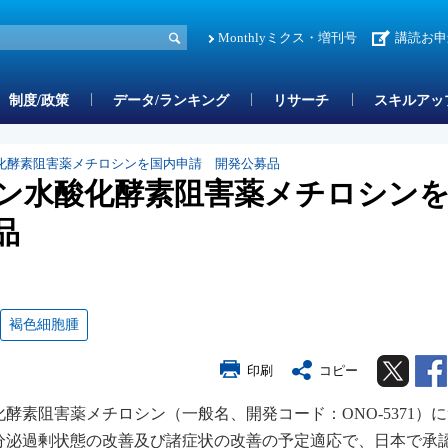
Monthlyミクス・増刊号
講読お申
制度/政策
データ/ランキング
リサーチ
スキルアッ
化酵素阻害薬メチロシンを国内申請 開発公募品
ン水酸化酵素阻害薬メチロシン
品
褐色細胞腫
Twitter
印刷
コピー
酵素阻害薬メチロシン（一般名、開発コード：ONO-5371）
分泌過剰状態の改善及び諸症状の改善の予定適応で、日本で承