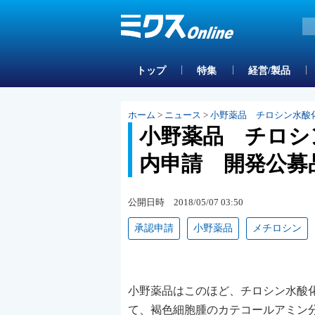
トップ
特集
経営/製品
ホーム
>
ニュース
>
小野薬品 チロシン水酸
小野薬品 チロシ
内申請 開発公募
公開日時 2018/05/07 03:50
承認申請
小野薬品
メチロシン
小野薬品はこのほど、チロシン水酸化
て、褐色細胞腫のカテコールアミン