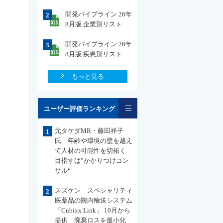
開発パイプライン 26年
2
8月版 企業別リスト
開発パイプライン 26年
3
8月版 疾患別リスト
もっと見る
一覧
ユーザー評価ランキング
元タケダMR・藤田祥子
1
氏 年齢や環境の壁を越え
て人材の可能性を切拓く
目指すは”かかりつけコン
サル“
スズケン スペシャリティ
2
医薬品の院内輸送システム
「Cubixx Link」 10月から
提供 廃棄ロスを最小化