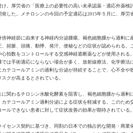
日付け。厚労省の「医療上の必要性の高い未承認薬・適応外薬検
発した。メチロシンの今回の予定適応は2015年５月に、厚労
。
外傍神経節に由来する神経内分泌腫瘍。褐色細胞腫から過剰に
圧、頻脈、頭痛、動悸、発汗、便秘などの症状が認められる。
や心拍数をコントロールする交感神経遮断薬などが使用される
腫では手術適応にならない場合が多く、放射線療法、化学療法
にカテコールアミンの過剰な分泌が持続することで、心不全や
リスクが高まるとされている。
生に関わるチロシン水酸化酵素を阻害し、褐色細胞腫から過剰
、カテコールアミン過剰分泌による症状を軽減する。このため
ロールできない患者に対して症状改善の効果が期待されている
のライセンス契約に基づき、同剤の日本での独占的な開発・商業