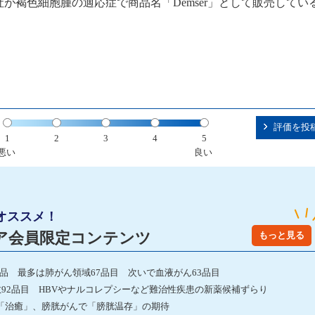
が褐色細胞腫の適応症で商品名「Demser」として販売してい
評価を投
1
2
3
4
5
悪い
良い
オススメ！
ア会員限定コンテンツ
もっと見る
発品 最多は肺がん領域67品目 次いで血液がん63品目
数92品目 HBVやナルコレプシーなど難治性疾患の新薬候補ずらり
「治癒」、膀胱がんで「膀胱温存」の期待