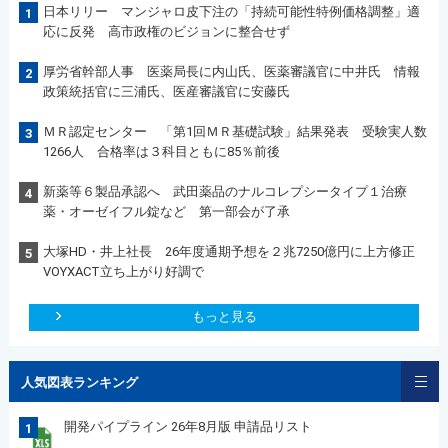
日本リリー マンジャロ皮下注の「持続可能性特例価格調整」適
1
応に反発 高市政権のビジョンに整合せず
厚労省幹部人事 医薬局長に内山氏、医薬審議官に中井氏 情報
2
政策統括官に三浦氏、医産審議官に安藤氏
ＭＲ認定センター 「第1回ＭＲ基礎試験」結果発表 受験実人数
3
1266人 合格率は３科目ともに85％前後
新薬等６製品承認へ 武田薬品のナルコレプシータイプ１治療
4
薬・オーゼイフル錠など 第一部会が了承
大塚HD・井上社長 26年度通期予想を２兆7250億円に上方修正
5
VOYXACT立ち上がり好調で
もっと見る
人気図表ランキング
開発パイプライン 26年8月版 申請品リスト
1