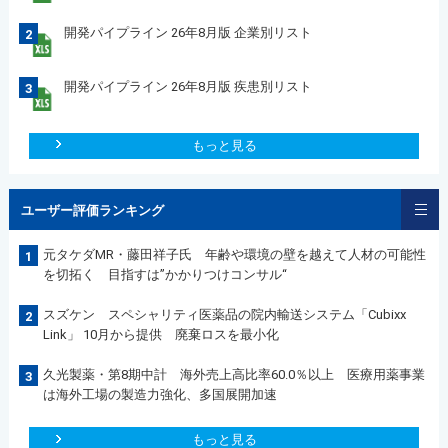
開発パイプライン 26年8月版 企業別リスト
2
開発パイプライン 26年8月版 疾患別リスト
3
もっと見る
ユーザー評価ランキング
元タケダMR・藤田祥子氏 年齢や環境の壁を越えて人材の可能性
1
を切拓く 目指すは”かかりつけコンサル“
スズケン スペシャリティ医薬品の院内輸送システム「Cubixx
2
Link」 10月から提供 廃棄ロスを最小化
久光製薬・第8期中計 海外売上高比率60.0％以上 医療用薬事業
3
は海外工場の製造力強化、多国展開加速
もっと見る