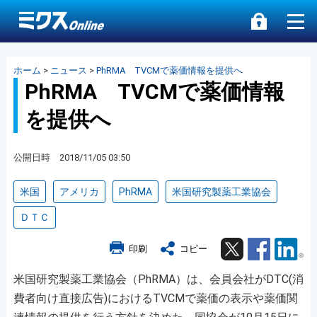
ホーム
>
ニュース
>
PhRMA TVCMで薬価情報を提供へ
PhRMA TVCMで薬価情報
を提供へ
公開日時 2018/11/05 03:50
米国
アメリカ
PhRMA
米国研究製薬工業協会
ＤＴＣ
Twitter
Facebook
Lin
印刷
コピー
米国研究製薬工業協会（PhRMA）は、会員会社がDTC(消
費者向け直接広告)におけるTVCMで薬価の表示や薬価関