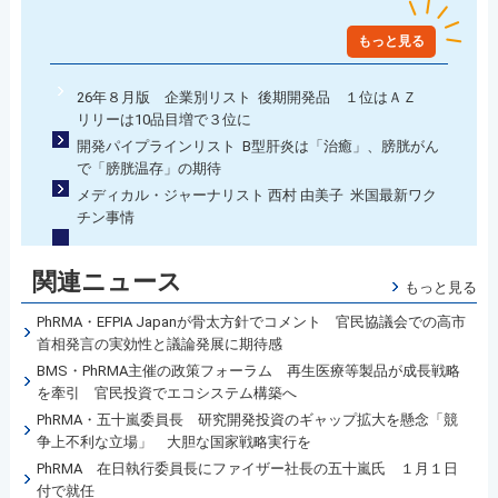
もっと見る
26年８月版 企業別リスト 後期開発品 １位はＡＺ
リリーは10品目増で３位に
開発パイプラインリスト B型肝炎は「治癒」、膀胱がん
で「膀胱温存」の期待
メディカル・ジャーナリスト 西村 由美子 米国最新ワク
チン事情
関連ニュース
もっと見る
PhRMA・EFPIA Japanが骨太方針でコメント 官民協議会での高市
首相発言の実効性と議論発展に期待感
BMS・PhRMA主催の政策フォーラム 再生医療等製品が成長戦略
を牽引 官民投資でエコシステム構築へ
PhRMA・五十嵐委員長 研究開発投資のギャップ拡大を懸念「競
争上不利な立場」 大胆な国家戦略実行を
PhRMA 在日執行委員長にファイザー社長の五十嵐氏 １月１日
付で就任