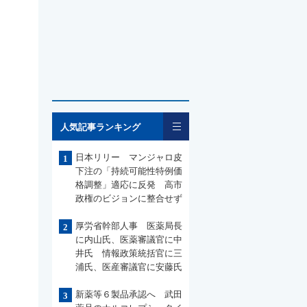
一覧
人気記事ランキング
日本リリー マンジャロ皮
1
下注の「持続可能性特例価
格調整」適応に反発 高市
政権のビジョンに整合せず
厚労省幹部人事 医薬局長
2
に内山氏、医薬審議官に中
井氏 情報政策統括官に三
浦氏、医産審議官に安藤氏
新薬等６製品承認へ 武田
3