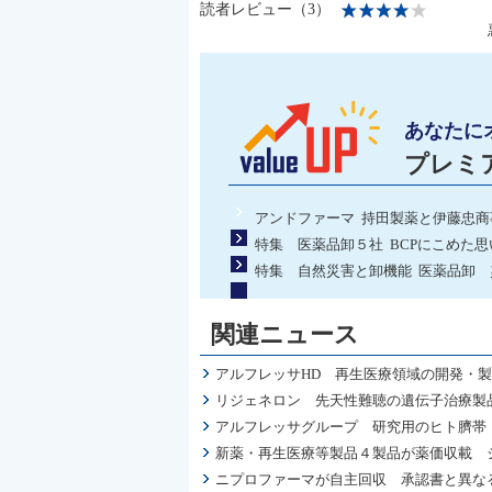
読者レビュー（3）
あなたに
プレミ
アンドファーマ 持田製薬と伊藤忠商
特集 医薬品卸５社 BCPにこめた思
特集 自然災害と卸機能 医薬品卸
関連ニュース
アルフレッサHD 再生医療領域の開発・製
リジェネロン 先天性難聴の遺伝子治療製品
アルフレッサグループ 研究用のヒト臍帯
新薬・再生医療等製品４製品が薬価収載 
ニプロファーマが自主回収 承認書と異な