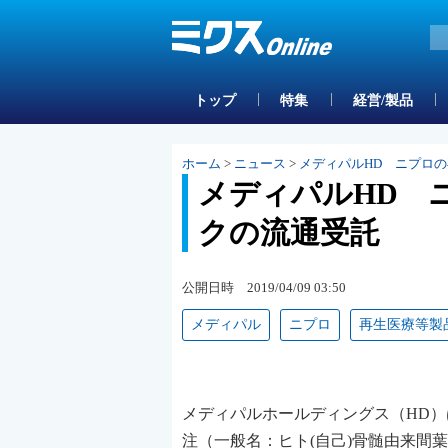
トップ
特集
経営/製品
ホーム
>
ニュース
>
メディパルHD ニプロ
メディパルHD 
クの流通受託
公開日時 2019/04/09 03:50
メディパル
ニプロ
再生医療等製
メディパルホールディングス（HD
注（一般名：ヒト(自己)骨髄由来間