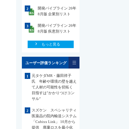
開発パイプライン 26年
2
8月版 企業別リスト
開発パイプライン 26年
3
8月版 疾患別リスト
もっと見る
一覧
ユーザー評価ランキング
元タケダMR・藤田祥子
1
氏 年齢や環境の壁を越え
て人材の可能性を切拓く
目指すは”かかりつけコン
サル“
スズケン スペシャリティ
2
医薬品の院内輸送システム
「Cubixx Link」 10月から
提供 廃棄ロスを最小化