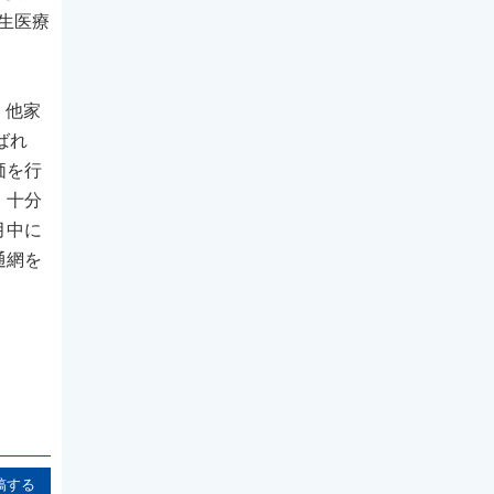
再生医療
、他家
ばれ
価を行
、十分
月中に
通網を
稿する