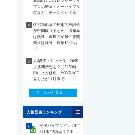
薬品のナルコレプシータイ
プ１治療薬・オーゼイフル
錠など 第一部会が了承
OTC類似薬の技術的検討会
4
が中間取りまとめ 湿布薬
は慢性・重度の変形性膝関
節症は除外 対象1042品
目
大塚HD・井上社長 26年
5
度通期予想を２兆7250億
円に上方修正 VOYXACT
立ち上がり好調で
もっと見る
一覧
人気図表ランキング
開発パイプライン 26年
1
8月版 申請品リスト