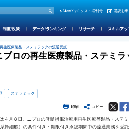
Monthlyミクス・増刊号
講読お申
制度/政策
データ/ランキング
リサーチ
スキルアッ
の再生医療製品・ステミラックの流通受託
ニプロの再生医療製品・ステミラ
品
ステラミック
Twitter
印刷
コピー
）は４月８日、ニプロの脊髄損傷治療用再生医療等製品・ステミ
葉系幹細胞）の条件付き・期限付き承認期間中の流通業務を受