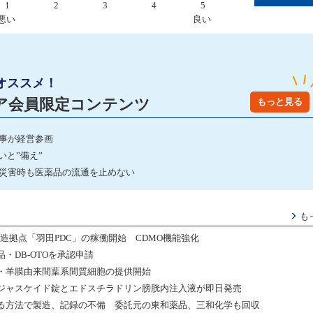
1
2
3
4
5
悪い
良い
オススメ！
ア会員限定コンテンツ
もっと見る
事が経営参画
いと”備え”
 災害時も医薬品の流通を止めない
も
造拠点「羽田PDC」の稼働開始 CDMO機能強化
・DB-OTOを承認申請
・羊膜由来間葉系間質細胞の提供開始
ジャスケイド錠とエドスチラドリン膀胱内注入液が即日発売
る方法で製造、記録の不備 委託元の東和薬品、三和化学も回収