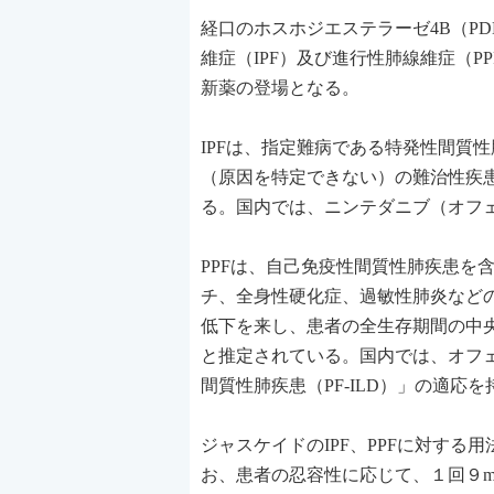
経口のホスホジエステラーゼ4B（P
維症（IPF）及び進行性肺線維症（PP
新薬の登場となる。
IPFは、指定難病である特発性間質
（原因を特定できない）の難治性疾
る。国内では、ニンテダニブ（オフェ
PPFは、自己免疫性間質性肺疾患を
チ、全身性硬化症、過敏性肺炎など
低下を来し、患者の全生存期間の中央
と推定されている。国内では、オフ
間質性肺疾患（PF-ILD）」の適応
ジャスケイドのIPF、PPFに対する
お、患者の忍容性に応じて、１回９