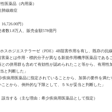
謝性医薬品（内用薬）
性肺線維症
,726.00円）
者数1.8万人、販売金額578億円
はホスホジエステラーゼ（PDE）4B阻害作用を有し、既存の抗
阻害薬とは作用・標的分子が異なる新規作用機序医薬品である
薬との併用群も含めて有効性が認められたこと等から、有用性
適当と判断した」
は希少疾病用医薬品に指定されていることから、加算の要件を満た
いことから、例外的な下限として、５％が妥当と判断した」
：該当する（主な理由：希少疾病用医薬品として指定）