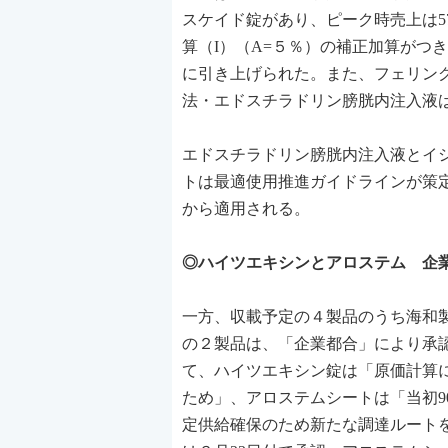
スケイド錠があり、ピーク時売上は5
算（I）（A=５％）の補正加算がつき、汎
に引き上げられた。また、フェリン
法・エドスチラドリン膀胱内注入液は
エドスチラドリン膀胱内注入液とイ
トは最適使用推進ガイドラインが策定
から適用される。
◎ハイツエキシンとアロステム 企業
一方、収載予定の４製品のうち海和
の２製品は、「企業都合」により承
て、ハイツエキシン錠は「原価計算
ため」、アロステムシートは「当初
定供給確保のため新たな調達ルート