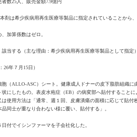
数25人、販売金額7.9億円
）「本剤は希少疾病用再生医療等製品に指定されていることから
め、加算係数はゼロ。
：該当する（主な理由：希少疾病用再生医療等製品として指定
26年７月15日）
胞（ALLO-ASC）シート。健康成人ドナーの皮下脂肪組織に
ト状にしたもの。表皮水疱症（EB）の病変部へ貼付することに
又は使用方法は「通常、週１回、皮膚潰瘍の面積に応じて貼付
本品同士が重なり合わない様に覆い、貼付する」。
６日付でイシンファーマを子会社化した。