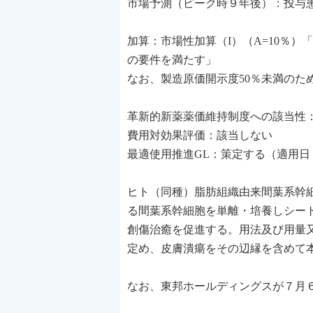
市場予測（ピーク時９年後）：投与患者
加算：市場性加算（I）（A=10％
の要件を満たす」
なお、製造原価開示度50％未満のた
革新的新薬薬価維持制度への該当性
費用対効果評価：該当しない
最適使用推進GL：策定する（適用日：
ヒト（同種）脂肪組織由来間葉系幹細
る間葉系幹細胞を単離・培養しシー
創傷治癒を促進する。用法及び用量
定め、皮膚潰瘍をその辺縁を含めて
なお、東邦ホールディングスが７月