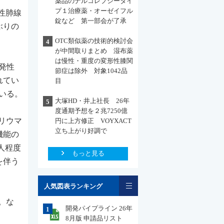
薬品のナルコレプシータイ
プ１治療薬・オーゼイフル
性肺線
錠など 第一部会が了承
ぶりの
OTC類似薬の技術的検討会
4
が中間取りまとめ 湿布薬
は慢性・重度の変形性膝関
発性
節症は除外 対象1042品
れてい
目
いる。
大塚HD・井上社長 26年
5
度通期予想を２兆7250億
リウマ
円に上方修正 VOYXACT
立ち上がり好調で
機能の
人程度
もっと見る
を伴う
一覧
人気図表ランキング
。な
開発パイプライン 26年
1
8月版 申請品リスト