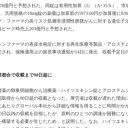
78億円と予想された。同錠は有用性加算（I）（A=35％）、市
用規格の18mg錠の薬価は加算前の5973.60円が加算後に8363
グ・ファーマの高リスク筋層非浸潤性膀胱がんに対する遺伝子
ピーク時売上203億円と予想された。
シンファーマの表皮水疱症に対する再生医療等製品・アロステ
され、保険適用上の留意事項通知が14日に発出、収載予定日の
都合で収載まで90日超に
製薬の卵巣明細胞がん治療薬・ハイツエキシン錠とアロステム
認取得から90日超の収載となった。厚労省は収載が遅れた理由
にあたりグローバル本社から詳細な情報を得ることに時間がか
90日以内の収載を目指したが、原料のひとつの調達が困難にな
を構築する必要が生じたため」と説明した。なお、ハイツエキ