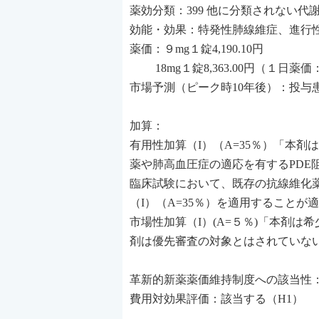
薬効分類：399 他に分類されない代
効能・効果：特発性肺線維症、進行
薬価：９mg１錠4,190.10円
18mg１錠8,363.00円（１日薬価：16
市場予測（ピーク時10年後）：投与患
加算：
有用性加算（I）（A=35％）「本剤
薬や肺高血圧症の適応を有するPDE
臨床試験において、既存の抗線維化
（I）（A=35％）を適用することが
市場性加算（I）(A=５％)「本剤
剤は優先審査の対象とはされていな
革新的新薬薬価維持制度への該当性
費用対効果評価：該当する（H1）