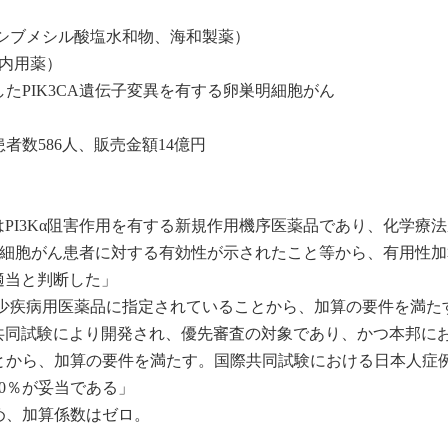
リシブメシル酸塩水和物、海和製薬）
（内用薬）
たPIK3CA遺伝子変異を有する卵巣明細胞がん
数586人、販売金額14億円
はPI3Kα阻害作用を有する新規作用機序医薬品であり、化学療
巣明細胞がん患者に対する有効性が示されたこと等から、有用性加
適当と判断した」
剤は希少疾病用医薬品に指定されていることから、加算の要件を満た
国際共同試験により開発され、優先審査の対象であり、かつ本邦に
とから、加算の要件を満たす。国際共同試験における日本人症
0％が妥当である」
め、加算係数はゼロ。