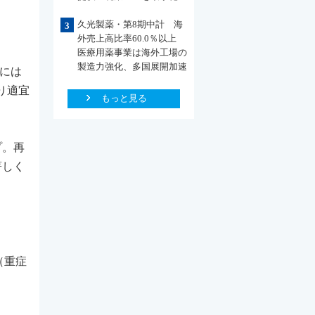
久光製薬・第8期中計 海
3
外売上高比率60.0％以上
医療用薬事業は海外工場の
製造力強化、多国展開加速
人には
り適宜
もっと見る
プ。再
著しく
（重症