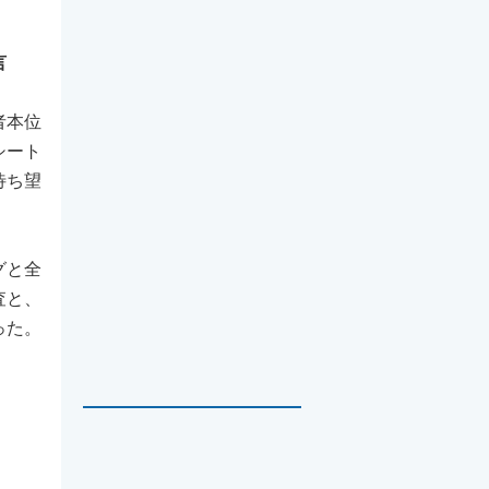
言
者本位
シート
待ち望
グと全
査と、
った。