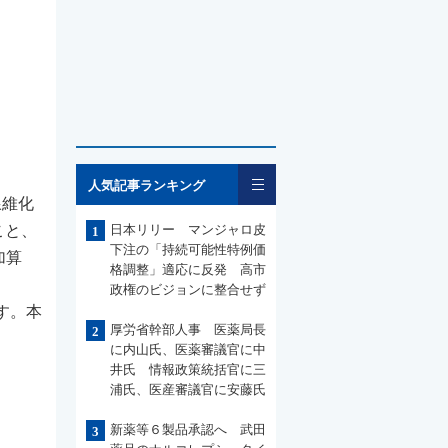
一覧
人気記事ランキング
線維化
こと、
日本リリー マンジャロ皮
1
下注の「持続可能性特例価
加算
格調整」適応に反発 高市
政権のビジョンに整合せず
す。本
厚労省幹部人事 医薬局長
2
に内山氏、医薬審議官に中
井氏 情報政策統括官に三
浦氏、医産審議官に安藤氏
新薬等６製品承認へ 武田
3