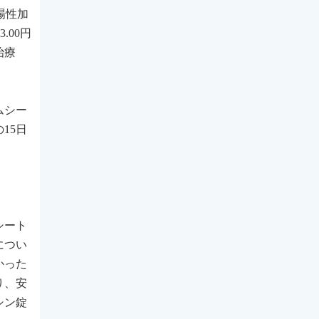
場性加
.00円
治療
ムシー
15日
シート
につい
かった
り、安
シン錠