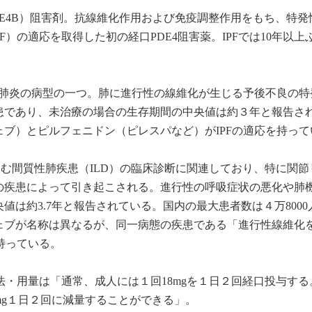
DE4B）阻害剤。抗線維化作用および免疫調整作用をもち、特発
F）の適応を取得した初の経口PDE4阻害薬。IPFでは10年以上
性肺炎の病型の一つ。肺に進行性の線維化が生じる予後不良の特
患であり、未治療の場合の生存期間の中央値は約３年と報告さ
ブ）とピルフェニドン（ピレスパなど）がIPFの適応を持って
含む間質性肺疾患（ILD）の臨床診断に関連しており、特に関節
の疾患によって引き起こされる。進行性の呼吸症状の悪化や肺
値は約3.7年と報告されている。国内の最大患者数は４万8000
ェブが名称は異なるが、同一病態の疾患である「進行性線維化
を持っている。
用法・用量は「通常、成人には１回18mgを１日２回経口投与する
mg１日２回に減量することができる」。