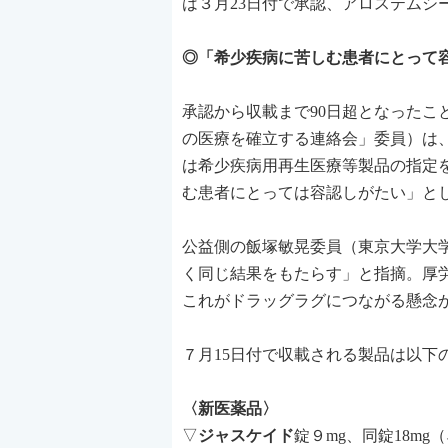
は３月23日付で承認、アロステムシ
◎「希少疾病に苦しむ患者にとって
承認から収載まで90日超となった
の医療を確立する連絡会」委員）は
は希少疾病用再生医療等製品の指定
む患者にとっては容認しがたい」と
公益側の飯塚敏晃委員（東京大学大
く同じ結果をもたらす」と指摘。厚
これがドラッグラグにつながる懸念
７月15日付で収載される製品は以下
〈新医薬品〉
▽
ジャスケイド
錠９mg、同錠18m