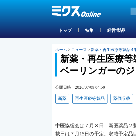
トップ
特集
経営/製品
ホーム
>
ニュース
>
新薬・再生医療等製品４製
新薬・再生医療等
ベーリンガーのジ
公開日時 2026/07/09 04:50
新薬
再生医療等製品
薬価収載
中医協総会は７月８日、新医薬品２
載日は７月15日の予定。収載予定