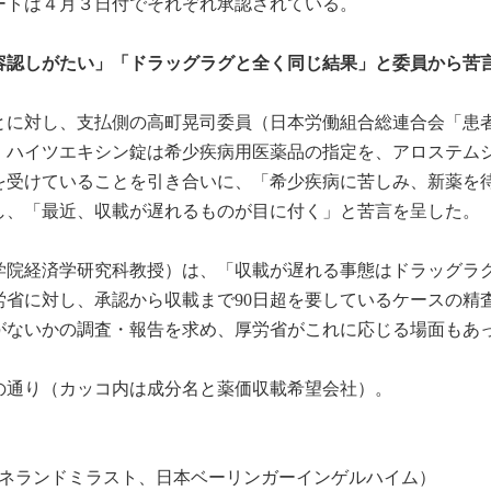
ートは４月３日付でそれぞれ承認されている。
容認しがたい」「ドラッグラグと全く同じ結果」と委員から苦
ことに対し、支払側の高町晃司委員（日本労働組合総連合会「患
、ハイツエキシン錠は希少疾病用医薬品の指定を、アロステム
を受けていることを引き合いに、「希少疾病に苦しみ、新薬を
し、「最近、収載が遅れるものが目に付く」と苦言を呈した。
学院経済学研究科教授）は、「収載が遅れる事態はドラッグラ
労省に対し、承認から収載まで90日超を要しているケースの精
がないかの調査・報告を求め、厚労省がこれに応じる場面もあ
の通り（カッコ内は成分名と薬価収載希望会社）。
g（ネランドミラスト、日本ベーリンガーインゲルハイム）