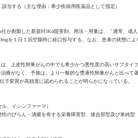
：該当する（主な理由：希少疾病用医薬品として指定）
iopharma社が創製した新規PI3Kα阻害剤。用法・用量は、「通常、成
0mgを１日１回空腹時に経口投与する。なお、患者の状態によ
）は、上皮性卵巣がんの中でも希少かつ悪性度の高いサブタイ
準治療がなく、予後は、より一般的な漿液性卵巣がんと比べて
A遺伝子変異が高頻度に認められることが明らかになっている。
セル、イシンファーマ）
発性のびらん・潰瘍を有する栄養障害型、接合部型及び単純型