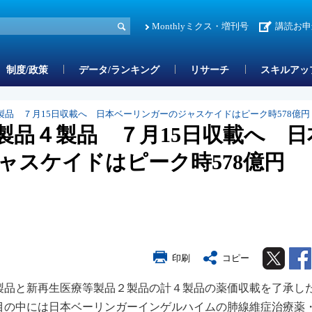
Monthlyミクス・増刊号
講読お申
制度/政策
データ/ランキング
リサーチ
スキルアッ
品 ７月15日収載へ 日本ベーリンガーのジャスケイドはピーク時578億円
製品４製品 ７月15日収載へ 日
ャスケイドはピーク時578億円
Twitter
印刷
コピー
製品と新再生医療等製品２製品の計４製品の薬価収載を了承し
品目の中には日本ベーリンガーインゲルハイムの肺線維症治療薬