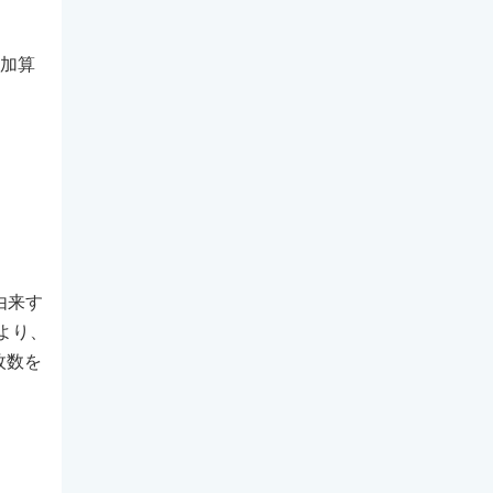
、加算
）
由来す
より、
枚数を