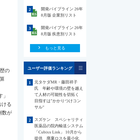
開発パイプライン 26年
2
8月版 企業別リスト
開発パイプライン 26年
3
8月版 疾患別リスト
もっと見る
一覧
ユーザー評価ランキング
法歴の
算
元タケダMR・藤田祥子
1
氏 年齢や環境の壁を越え
て人材の可能性を切拓く
す」
目指すは”かかりつけコン
おける
サル“
例数が
スズケン スペシャリティ
2
医薬品の院内輸送システム
「Cubixx Link」 10月から
提供 廃棄ロスを最小化