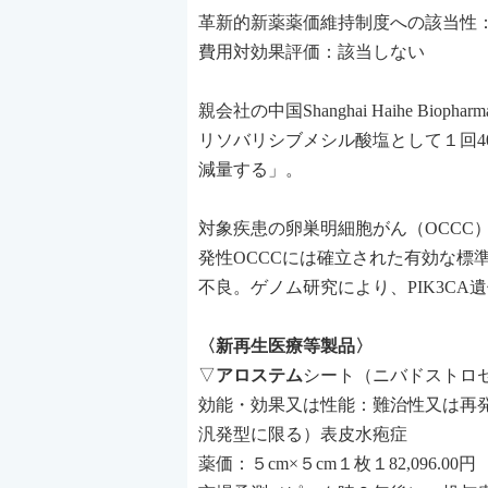
革新的新薬薬価維持制度への該当性
費用対効果評価：該当しない
親会社の中国Shanghai Haihe B
リソバリシブメシル酸塩として１回4
減量する」。
対象疾患の卵巣明細胞がん（OCCC
発性OCCCには確立された有効な標
不良。ゲノム研究により、PIK3C
〈新再生医療等製品〉
▽
アロステム
シート（ニバドストロ
効能・効果又は性能：難治性又は再
汎発型に限る）表皮水疱症
薬価：５cm×５cm１枚１82,096.00円