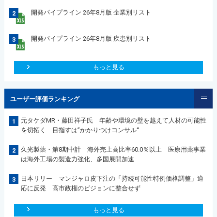
開発パイプライン 26年8月版 企業別リスト
2
開発パイプライン 26年8月版 疾患別リスト
3
もっと見る
ユーザー評価ランキング
元タケダMR・藤田祥子氏 年齢や環境の壁を越えて人材の可能性
1
を切拓く 目指すは”かかりつけコンサル“
久光製薬・第8期中計 海外売上高比率60.0％以上 医療用薬事業
2
は海外工場の製造力強化、多国展開加速
日本リリー マンジャロ皮下注の「持続可能性特例価格調整」適
3
応に反発 高市政権のビジョンに整合せず
もっと見る