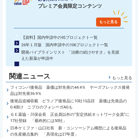
プレミア会員限定コンテンツ
もっと見る
【資料】国内申請中の92プロジェクト一覧
26年１月版 国内申請中の106プロジェクト一覧
開発パイプラインリスト 「治療の続けやすさ」を見据
えた新薬が申請中
関連ニュース
もっと見る
フィコンパ後発品 薬価は対先発の44.4％ ヤーズフレックス後発
品は対先発36.9％
後発品追補収載 ビラノア後発品に10社13品目 薬価は先発品の
0.4掛け ニプロのフォシーガAGも
ＧＥ薬協・川俣会長 正会員以外の“安定供給ネットワーク会員”に
17社登録 「最終的には50社」
日本ケミファ・山口社長 新・コンソーシアム構想による後発品
の生産拠点集約 「具現化は27年度」