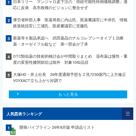
日本リリー マンジャロ皮下注の「持続可能性特例価格調整」適
1
応に反発 高市政権のビジョンに整合せず
厚労省幹部人事 医薬局長に内山氏、医薬審議官に中井氏 情報
2
政策統括官に三浦氏、医産審議官に安藤氏
新薬等６製品承認へ 武田薬品のナルコレプシータイプ１治療
3
薬・オーゼイフル錠など 第一部会が了承
OTC類似薬の技術的検討会が中間取りまとめ 湿布薬は慢性・重
4
度の変形性膝関節症は除外 対象1042品目
大塚HD・井上社長 26年度通期予想を２兆7250億円に上方修正
5
VOYXACT立ち上がり好調で
もっと見る
人気図表ランキング
開発パイプライン 26年8月版 申請品リスト
1