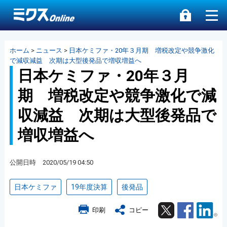
ホーム
>
ニュース
>
日本ケミファ・20年３月期 増税改定や競争激化
で減収減益 次期は大型後発品で増収増益へ
日本ケミファ・20年３月
期 増税改定や競争激化で減
収減益 次期は大型後発品で
増収増益へ
公開日時 2020/05/19 04:50
日本ケミファ
19年度決算
後発品
Twitter
Facebook
Lin
印刷
コピー