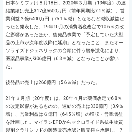
日本ケミファは５月18日、2020年３月期（19年度）の連
結業績は売上317億5600万円（前年同期比7.1％減）、営
業利益３億6400万円（75.1％減）となるなど減収減益だ
ったと発表した。19年10月の消費増税改定で10.6％の改
定影響があったほか、後発品事業で「予定していた大型
品の上市が次年度以降に延期」となったこと、またオー
ソライズドジェネリックの台頭に伴う競争激化により、
医薬品事業が306億円（6.3％減）となったことが響い
た。
後発品の売上は266億円（5.6％減）だった。
21年３月期（20年度）は、20年４月の薬価改定で6.8％
の改定影響があるものの、連結の売上は330億円（3.9％
増）、営業利益は６億円（64.5％増）の増収・営業増益
を計画した。マイランEPDからマクロライド系抗生物質
製剤クラリシッドの製造販売承認と販売権を承継し、７