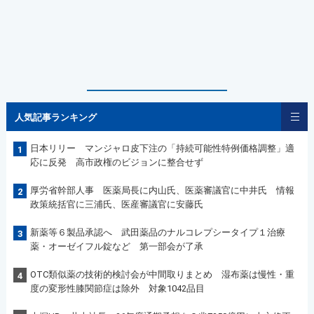
人気記事ランキング
日本リリー マンジャロ皮下注の「持続可能性特例価格調整」適
1
応に反発 高市政権のビジョンに整合せず
厚労省幹部人事 医薬局長に内山氏、医薬審議官に中井氏 情報
2
政策統括官に三浦氏、医産審議官に安藤氏
新薬等６製品承認へ 武田薬品のナルコレプシータイプ１治療
3
薬・オーゼイフル錠など 第一部会が了承
OTC類似薬の技術的検討会が中間取りまとめ 湿布薬は慢性・重
4
度の変形性膝関節症は除外 対象1042品目