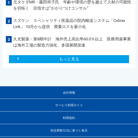
元タケダMR・藤田祥子氏 年齢や環境の壁を越えて人材の可能性
1
を切拓く 目指すは”かかりつけコンサル“
スズケン スペシャリティ医薬品の院内輸送システム「Cubixx
2
Link」 10月から提供 廃棄ロスを最小化
久光製薬・第8期中計 海外売上高比率60.0％以上 医療用薬事業
3
は海外工場の製造力強化、多国展開加速
もっと見る
会社情報
サービス利用ガイド
利用規約
特定商取引法に基づく表示