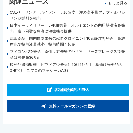
関連ニュース
もっと見る
CSLベーリング ハイゼントラ20％皮下注の高用量プレフィルドシ
リンジ製剤を発売
日本イーライリリー JAK阻害薬・オルミエントの内用懸濁液を発
売 嚥下困難な患者に治療機会提供
武田薬品 国内血漿由来の献血グロベニン-I 10％静注を発売 高濃
度化で投与液量減少 投与時間も短縮
フィコンパ後発品 薬価は対先発の44.4％ ヤーズフレックス後発
品は対先発36.9％
後発品追補収載 ビラノア後発品に10社13品目 薬価は先発品の
0.4掛け ニプロのフォシーガAGも
各種購読契約の申込
無料メールマガジンの登録