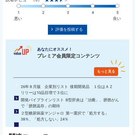
1
2
3
4
5
悪い
良い
評価を投稿する
あなたにオススメ！
プレミア会員限定コンテンツ
もっと見る
26年８月版 企業別リスト 後期開発品 １位はＡＺ
リリーは10品目増で３位に
開発パイプラインリスト B型肝炎は「治癒」、膀胱がん
で「膀胱温存」の期待
２型糖尿病薬マンジャロ 第一選択で「処方する」
38％、「処方しない」24％