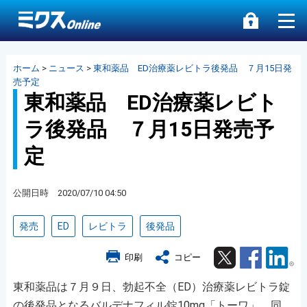
ホーム
>
ニュース
>
東和薬品 ED治療薬レビトラ後発品 ７月15日発
売予定
東和薬品 ED治療薬レビト
ラ後発品 ７月15日発売予
定
公開日時 2020/07/10 04:50
発売
ED
レビトラ
後発品
Twitter
Facebook
Lin
印刷
コピー
東和薬品は７月９日、勃起不全（ED）治療薬レビトラ錠
の後発品となるバルデナフィル錠10mg「トーワ」、同