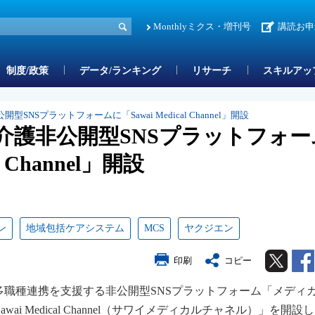
Monthlyミクス・増刊号
講読お申
制度/政策
データ/ランキング
リサーチ
スキルアッ
NSプラットフォームに「Sawai Medical Channel」開設
介護非公開型SNSプラットフォー
l Channel」開設
ン
地域包括ケアシステム
MCS
ヤクジエン
Twitter
印刷
コピー
の多職種連携を支援する非公開型SNSプラットフォーム「メディ
i Medical Channel（サワイメディカルチャネル）」を開設