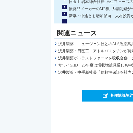
日医工 岩本紳吾社長 再生フェーズ
後発品メーカーのMR数 大幅削減が
新卒・中途とも増加傾向 人材投資が
関連ニュース
沢井製薬 ニュージェン社とのALS治療
沢井製薬・日医工 アトルバスタチンが特
沢井製薬がトラストファーマを吸収合併 
サワイGHD 26年度は増収増益見通しも
沢井製薬・中手新社長「信頼性保証を社内
各種購読契