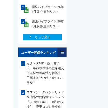
開発パイプライン 26年
2
8月版 企業別リスト
開発パイプライン 26年
3
8月版 疾患別リスト
もっと見る
一覧
ユーザー評価ランキング
元タケダMR・藤田祥子
1
氏 年齢や環境の壁を越え
て人材の可能性を切拓く
目指すは”かかりつけコン
サル“
スズケン スペシャリティ
2
医薬品の院内輸送システム
「Cubixx Link」 10月から
提供 廃棄ロスを最小化