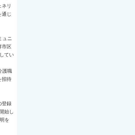
ェネリ
を通じ
ミュニ
群市区
長してい
介護職
を招待
の登録
開始し
明を