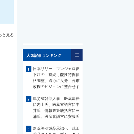
っと見る
一覧
人気記事ランキング
日本リリー マンジャロ皮
1
下注の「持続可能性特例価
格調整」適応に反発 高市
政権のビジョンに整合せず
厚労省幹部人事 医薬局長
2
に内山氏、医薬審議官に中
井氏 情報政策統括官に三
浦氏、医産審議官に安藤氏
新薬等６製品承認へ 武田
3