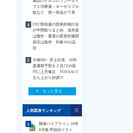
薬品のナルコレプシータイ
プ１治療薬・オーゼイフル
錠など 第一部会が了承
OTC類似薬の技術的検討会
4
が中間取りまとめ 湿布薬
は慢性・重度の変形性膝関
節症は除外 対象1042品
目
大塚HD・井上社長 26年
5
度通期予想を２兆7250億
円に上方修正 VOYXACT
立ち上がり好調で
もっと見る
一覧
人気図表ランキング
開発パイプライン 26年
1
8月版 申請品リスト