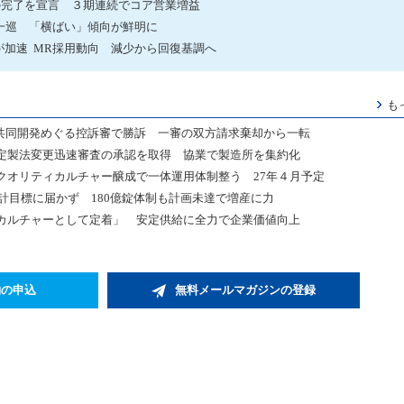
の完了を宣言 ３期連続でコア営業増益
一巡 「横ばい」傾向が鮮明に
加速 MR採用動向 減少から回復基調へ
も
薬共同開発めぐる控訴審で勝訴 一審の双方請求棄却から一転
定製法変更迅速審査の承認を取得 協業で製造所を集約化
クオリティカルチャー醸成で一体運用体制整う 27年４月予定
中計目標に届かず 180億錠体制も計画未達で増産に力
カルチャーとして定着」 安定供給に全力で企業価値向上
約の申込
無料メールマガジンの登録