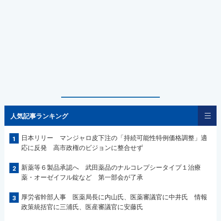
人気記事ランキング
日本リリー マンジャロ皮下注の「持続可能性特例価格調整」適
1
応に反発 高市政権のビジョンに整合せず
新薬等６製品承認へ 武田薬品のナルコレプシータイプ１治療
2
薬・オーゼイフル錠など 第一部会が了承
厚労省幹部人事 医薬局長に内山氏、医薬審議官に中井氏 情報
3
政策統括官に三浦氏、医産審議官に安藤氏