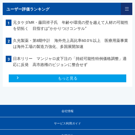
ユーザー評価ランキング
元タケダMR・藤田祥子氏 年齢や環境の壁を越えて人材の可能性
1
を切拓く 目指すは”かかりつけコンサル“
久光製薬・第8期中計 海外売上高比率60.0％以上 医療用薬事業
2
は海外工場の製造力強化、多国展開加速
日本リリー マンジャロ皮下注の「持続可能性特例価格調整」適
3
応に反発 高市政権のビジョンに整合せず
もっと見る
会社情報
サービス利用ガイド