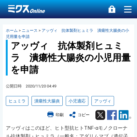
ホーム
>
ニュース
>
アッヴィ 抗体製剤ヒュミラ 潰瘍性大腸炎の小
児用量を申請
アッヴィ 抗体製剤ヒュミ
ラ 潰瘍性大腸炎の小児用量
を申請
公開日時 2020/11/20 04:49
ヒュミラ
潰瘍性大腸炎
小児適応
アッヴィ
Twitter
Facebook
Lin
印刷
コピー
アッヴィはこのほど、ヒト型抗ヒトTNF-αモノクローナ
ル抗体製剤・ヒュミラ（一般名：アダリムマブ（遺伝子