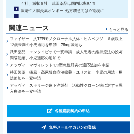
４社、減収８社 武田薬品は国内比率9.1％
潰瘍性大腸炎薬オンボー 処方増意向は９割弱に
関連ニュース
もっと見る
ファイザー 抗TFPIモノクローナル抗体・ヒムペブジ ６歳以上
12歳未満の小児適応を申請 75mg製剤も
武田薬品 エンタイビオで一変申請 成人患者の維持療法の投与
間隔短縮、小児適応の追加で
アッヴィ マヴィレットでC型急性肝炎の適応追加を申請
持田製薬 痛風・高尿酸血症治療薬・ユリス錠 小児の用法・用
法追加を一変申請
アッヴィ スキリージ皮下注製剤 活動性クローン病に対する導
入療法を一変申請
各種購読契約の申込
無料メールマガジンの登録