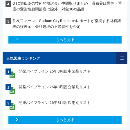
OTC類似薬の技術的検討会が中間取りまとめ 湿布薬は慢性・重
4
度の変形性膝関節症は除外 対象1042品目
住友ファーマ Gotham City Researchレポートが指摘する財務諸
5
表の誤表示、会計処理の不適切性を否定
もっと見る
人気図表ランキング
開発パイプライン 26年8月版 申請品リスト
1
開発パイプライン 26年8月版 企業別リスト
2
開発パイプライン 26年8月版 疾患別リスト
3
もっと見る