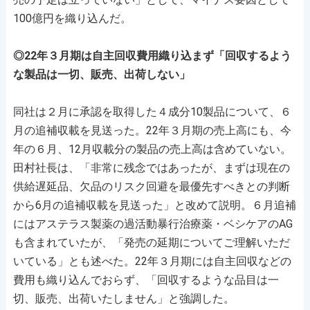
100億円を織り込んだ。
◎22年３月期は自主回収費用織り込まず「回収するよう
な製品は一切、販売、出荷しない」
同社は２月に承認を取得した４成分10製品について、６
月の追補収載を見送った。22年３月期の売上高にも、今
年の６月、12月収載分の製品の売上高は含めていない。
田村社長は、「非常に残念ではあったが、まずは現在の
供給遅延品、欠品のリスク回避を最優先すべきとの判断
から6月の追補収載を見送った」と改めて説明。６月追補
にはアステラス製薬の過活動暴行治療薬・ベシケアのAG
も含まれていたが、「発売の延期についてご理解いただ
いている」とも述べた。22年３月期には自主回収などの
費用も織り込んでおらず、「回収するような品目は一
切、販売、出荷いたしません」と強調した。