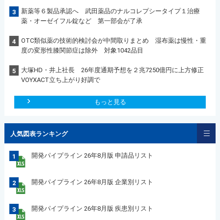
新薬等６製品承認へ 武田薬品のナルコレプシータイプ１治療
3
薬・オーゼイフル錠など 第一部会が了承
OTC類似薬の技術的検討会が中間取りまとめ 湿布薬は慢性・重
4
度の変形性膝関節症は除外 対象1042品目
大塚HD・井上社長 26年度通期予想を２兆7250億円に上方修正
5
VOYXACT立ち上がり好調で
もっと見る
人気図表ランキング
開発パイプライン 26年8月版 申請品リスト
1
開発パイプライン 26年8月版 企業別リスト
2
開発パイプライン 26年8月版 疾患別リスト
3