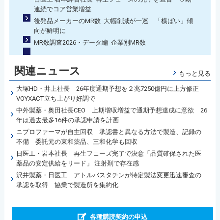
連続でコア営業増益
後発品メーカーのMR数 大幅削減が一巡 「横ばい」傾
向が鮮明に
MR数調査2026・データ編 企業別MR数
関連ニュース
もっと見る
大塚HD・井上社長 26年度通期予想を２兆7250億円に上方修正
VOYXACT立ち上がり好調で
中外製薬・奥田社長CEO 上期増収増益で通期予想達成に意欲 26
年は過去最多16件の承認申請を計画
ニプロファーマが自主回収 承認書と異なる方法で製造、記録の
不備 委託元の東和薬品、三和化学も回収
日医工・岩本社長 再生フェーズ完了で決意「品質確保された医
薬品の安定供給をリード」 注射剤で存在感
沢井製薬・日医工 アトルバスタチンが特定製法変更迅速審査の
承認を取得 協業で製造所を集約化
各種購読契約の申込