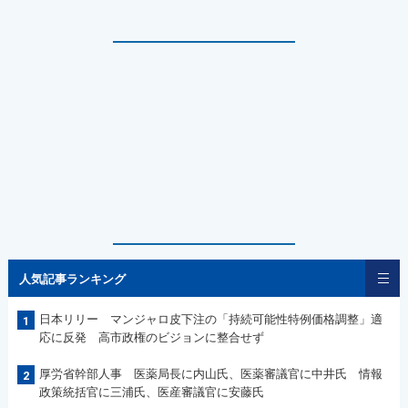
人気記事ランキング
日本リリー マンジャロ皮下注の「持続可能性特例価格調整」適
1
応に反発 高市政権のビジョンに整合せず
厚労省幹部人事 医薬局長に内山氏、医薬審議官に中井氏 情報
2
政策統括官に三浦氏、医産審議官に安藤氏