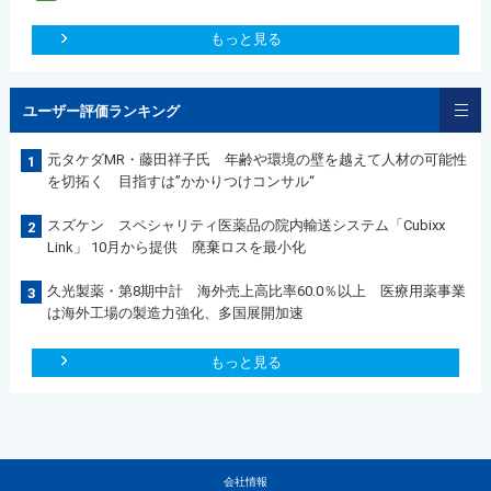
もっと見る
ユーザー評価ランキング
元タケダMR・藤田祥子氏 年齢や環境の壁を越えて人材の可能性
1
を切拓く 目指すは”かかりつけコンサル“
スズケン スペシャリティ医薬品の院内輸送システム「Cubixx
2
Link」 10月から提供 廃棄ロスを最小化
久光製薬・第8期中計 海外売上高比率60.0％以上 医療用薬事業
3
は海外工場の製造力強化、多国展開加速
もっと見る
会社情報