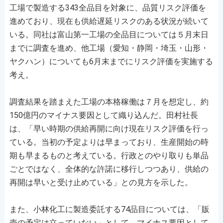
工場で製造する343全品目を対象に、品質リスク評価を
進めており、現在も供給遅延リスクのある状況が続いて
いる。同社は富山第一工場の全品目については５月末日
までに調査を進め、他工場（愛知・静岡・埼玉・山形・
ヤクハン）についても6月末までにリスク評価を実施する
考え。
調査結果を踏まえた工場の本格稼働は７月を想定し、約
150億円のマイナス要因として織り込んだ。田村社長
は、「早い時期の供給再開に向け現在リスク評価を行っ
ている。当初の予定よりは早まっており、生産開始の時
期も早まるものと考えている。行政とのやり取りも単品
ごとではなく、全体的な許諾に移行しつつあり、供給の
再開は早いと受け止めている」との見方を示した。
また、小林化工に製造委託する74品目については、「販
売の予定は立っていない」として、マイナス要因として