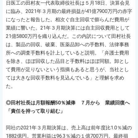
日医工の田村友一代表取締役社長は５月18日、決算会見
に臨み、2021年３月期の最終損益が41億7900万円の赤字
になったと報告した。相次ぐ自主回収で膨らんだ費用が
業績に響いた。21年３月期決算には自主回収費用として
21億5800万円を織り込んだ。この内訳について田村社長
は、製品の回収、破棄、医薬品卸への手数料、法律事務
所への調査手数料を計上していると説明。「弁護士費用
を除き、ほぼ回収した品目と手数料はほぼ同額。卸とし
て費用が足りないという指摘もあると思うが、当社とし
ては大きな回収手数料を見込んでいる」と理解を求め
た。
◎田村社長は月額報酬50％減俸 ７月から 業績回復へ
「責任を持って取り組む」
同社の2021年３月期決算は、売上高は前年度比1.0％減の
1882億円。営業利益は96.3％減の１億700万円。最終損