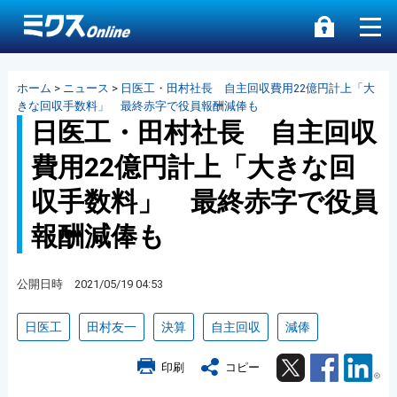
ホーム
>
ニュース
>
日医工・田村社長 自主回収費用22億円計上「大
きな回収手数料」 最終赤字で役員報酬減俸も
日医工・田村社長 自主回収
費用22億円計上「大きな回
収手数料」 最終赤字で役員
報酬減俸も
公開日時 2021/05/19 04:53
日医工
田村友一
決算
自主回収
減俸
Twitter
Facebook
Lin
印刷
コピー