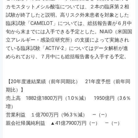
カモスタットメシル酸塩については、２本の臨床第２相
試験が終了したと説明。高リスク外来患者を対象とした
臨床試験「CAMELOT」については、総括報告書が６月中
旬から末までには入手できる予定とした。NIAID（米国国
立アレルギー・感染症研究所）の支援によって実施され
ている臨床試験「ACTIV-2」についてはデータ解析が進
められており、７月中にも総括報告書を入手する予定。
【20年度連結業績（前年同期比） 21年度予想（前年同
期比）】
売上高 1882億1800万円（1.0％減） 1950億円（3.6％
増）
営業利益 １億700万円（96.3％減） ―（―）
親会社帰属純利益 ▲41億7900万円（―） ―（―）