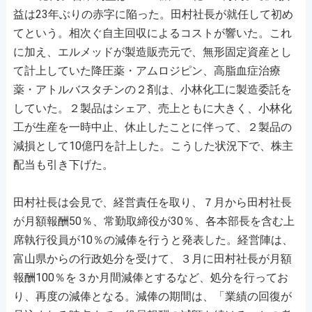
益は23年ぶりの赤字に陥った。田村社長が就任して初め
てという。相次ぐ自主回収によるコストが響いた。これ
に加え、エルメッドが製造販売元で、無形固定資産とし
て計上していた降圧薬・アムロジピン、高脂血症治療
薬・アトルバスタチンの２剤は、小林化工に製造委託を
していた。２製品はシェア、売上ともに大きく、小林化
工が生産を一時中止、休止したことに伴って、２製品の
減損として10億円を計上した。こうした状況下で、株主
配当も引き下げた。
田村社長は会見で、経営責任を取り、７月から田村社長
が月額報酬50％、常勤取締役が30％、各本部長を含む上
席執行役員が10％の減俸を行うと発表した。経営陣は、
富山県からの行政処分を受けて、３月に田村社長が月額
報酬100％を３か月間減俸とするなど、処分を行ってお
り、再度の減俸となる。減俸の期間は、「業績の回復が