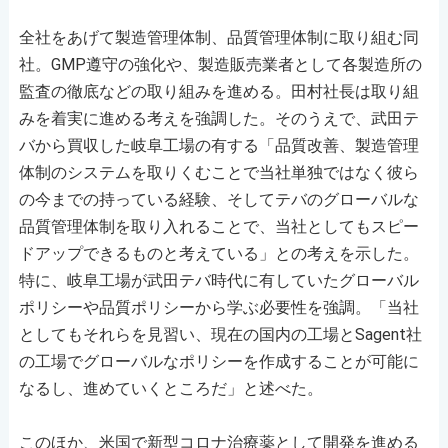
全社をあげて製造管理体制、品質管理体制に取り組む同
社。GMP遵守の強化や、製造販売業者として各製造所の
監査の徹底などの取り組みを進める。田村社長は取り組
みを着実に進める考えを強調した。そのうえで、武田テ
バから買収した岐阜工場の有する「品質改善、製造管理
体制のシステムを取りくむことで当社単独ではなく彼ら
の今までの持っている経験、そしてテバのグローバルな
品質管理体制を取り入れることで、当社としてもスピー
ドアップできるものと考えている」との考えを示した。
特に、岐阜工場が武田テバ時代に有していたグローバル
ポリシーや品質ポリシーから学ぶ必要性を強調。「当社
としてもそれらを見習い、現在の国内の工場とSagent社
の工場でグローバルなポリシーを作成することが可能に
なるし、進めていくところだ」と述べた。
このほか、米国で新型コロナ治療薬として開発を進める