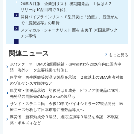
26年８月版 企業別リスト 後期開発品 １位はＡＺ
リリーは10品目増で３位に
開発パイプラインリスト B型肝炎は「治癒」、膀胱がん
で「膀胱温存」の期待
メディカル・ジャーナリスト 西村 由美子 米国最新ワク
チン事情
関連ニュース
もっと見る
JCRファーマ DMD治療薬候補・Givinostatを2026年内に国内申
請 海外データ主要根拠で前倒し
厚労省 再生医療等製品３製品を承認 ２歳以上のSMA患者対象
のゾルゲンスマ髄注など
厚労省・後発品承認 初後発は９成分 ビラノア後発品に10社、
先発品共同販売のMeiji Seikaの製品も
サンド・ステニコ氏 今後10年でバイオシミラー27製品開発 医
療ニーズ分析して日本市場に複数品導入へ
厚労省 新有効成分３製品、適応追加等９製品を承認 不眠症
薬・ボルズィなど