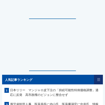
人気記事ランキング
日本リリー マンジャロ皮下注の「持続可能性特例価格調整」適
1
応に反発 高市政権のビジョンに整合せず
厚労省幹部人事 医薬局長に内山氏、医薬審議官に中井氏 情報
2