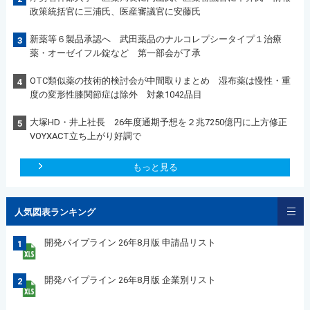
政策統括官に三浦氏、医産審議官に安藤氏
新薬等６製品承認へ 武田薬品のナルコレプシータイプ１治療
3
薬・オーゼイフル錠など 第一部会が了承
OTC類似薬の技術的検討会が中間取りまとめ 湿布薬は慢性・重
4
度の変形性膝関節症は除外 対象1042品目
大塚HD・井上社長 26年度通期予想を２兆7250億円に上方修正
5
VOYXACT立ち上がり好調で
もっと見る
人気図表ランキング
開発パイプライン 26年8月版 申請品リスト
1
開発パイプライン 26年8月版 企業別リスト
2