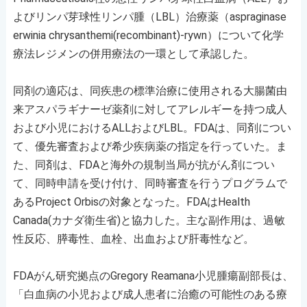
よびリンパ芽球性リンパ腫（LBL）治療薬（aspraginase
erwinia chrysanthemi(recombinant)-rywn）について化学
療法レジメンの併用療法の一環として承認した。
同剤の適応は、同疾患の標準治療に使用される大腸菌由
来アスパラギナーゼ薬剤に対してアレルギーを持つ成人
および小児におけるALLおよびLBL。FDAは、同剤につい
て、優先審査および希少疾病薬の指定を行っていた。ま
た、同剤は、FDAと海外の規制当局が抗がん剤につい
て、同時申請を受け付け、同時審査を行うプログラムで
あるProject Orbisの対象となった。FDAはHealth
Canada(カナダ衛生省)と協力した。主な副作用は、過敏
性反応、膵毒性、血栓、出血および肝毒性など。
FDAがん研究拠点のGregory Reamana小児腫瘍副部長は、
「白血病の小児および成人患者に治癒の可能性のある療