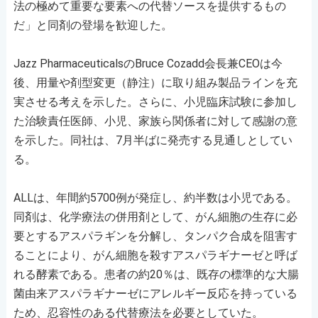
法の極めて重要な要素への代替ソースを提供するもの
だ」と同剤の登場を歓迎した。
Jazz PharmaceuticalsのBruce Cozadd会長兼CEOは今
後、用量や剤型変更（静注）に取り組み製品ラインを充
実させる考えを示した。さらに、小児臨床試験に参加し
た治験責任医師、小児、家族ら関係者に対して感謝の意
を示した。同社は、7月半ばに発売する見通しとしてい
る。
ALLは、年間約5700例が発症し、約半数は小児である。
同剤は、化学療法の併用剤として、がん細胞の生存に必
要とするアスパラギンを分解し、タンパク合成を阻害す
ることにより、がん細胞を殺すアスパラギナーゼと呼ば
れる酵素である。患者の約20％は、既存の標準的な大腸
菌由来アスパラギナーゼにアレルギー反応を持っている
ため、忍容性のある代替療法を必要としていた。