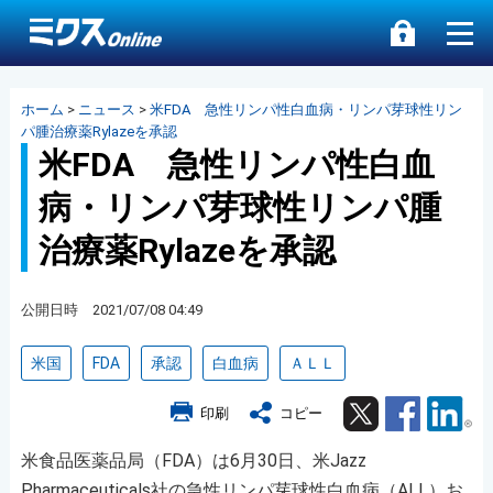
ホーム
>
ニュース
>
米FDA 急性リンパ性白血病・リンパ芽球性リン
パ腫治療薬Rylazeを承認
米FDA 急性リンパ性白血
病・リンパ芽球性リンパ腫
治療薬Rylazeを承認
公開日時 2021/07/08 04:49
米国
FDA
承認
白血病
ＡＬＬ
Twitter
Facebook
Lin
印刷
コピー
米食品医薬品局（FDA）は6月30日、米Jazz
Pharmaceuticals社の急性リンパ芽球性白血病（ALL）お