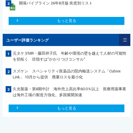
開発パイプライン 26年8月版 疾患別リスト
3
もっと見る
ユーザー評価ランキング
元タケダMR・藤田祥子氏 年齢や環境の壁を越えて人材の可能性
1
を切拓く 目指すは”かかりつけコンサル“
スズケン スペシャリティ医薬品の院内輸送システム「Cubixx
2
Link」 10月から提供 廃棄ロスを最小化
久光製薬・第8期中計 海外売上高比率60.0％以上 医療用薬事業
3
は海外工場の製造力強化、多国展開加速
もっと見る