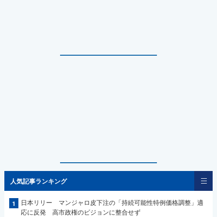
人気記事ランキング
日本リリー マンジャロ皮下注の「持続可能性特例価格調整」適
1
応に反発 高市政権のビジョンに整合せず