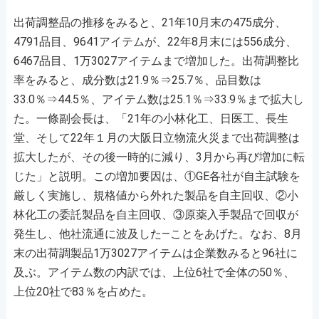
出荷調整品の推移をみると、21年10月末の475成分、
4791品目、9641アイテムが、22年8月末には556成分、
6467品目、1万3027アイテムまで増加した。出荷調整比
率をみると、成分数は21.9％⇒25.7％、品目数は
33.0％⇒44.5％、アイテム数は25.1％⇒33.9％まで拡大し
た。一條副会長は、「21年の小林化工、日医工、長生
堂、そして22年１月の大阪日立物流火災まで出荷調整は
拡大したが、その後一時的に減り、3月から再び増加に転
じた」と説明。この増加要因は、①GE各社が自主試験を
厳しく実施し、規格値から外れた製品を自主回収、②小
林化工の委託製品を自主回収、③原薬入手製品で回収が
発生し、他社流通に波及した―ことをあげた。なお、8月
末の出荷調製品1万3027アイテムは企業数みると96社に
及ぶ。アイテム数の内訳では、上位6社で全体の50％、
上位20社で83％を占めた。