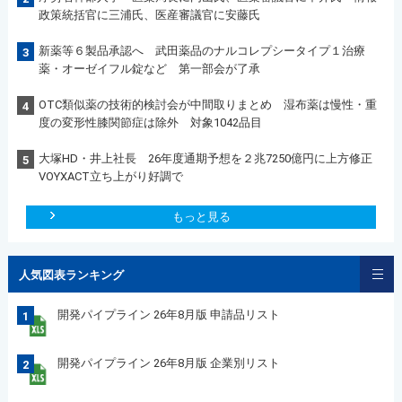
政策統括官に三浦氏、医産審議官に安藤氏
新薬等６製品承認へ 武田薬品のナルコレプシータイプ１治療
3
薬・オーゼイフル錠など 第一部会が了承
OTC類似薬の技術的検討会が中間取りまとめ 湿布薬は慢性・重
4
度の変形性膝関節症は除外 対象1042品目
大塚HD・井上社長 26年度通期予想を２兆7250億円に上方修正
5
VOYXACT立ち上がり好調で
もっと見る
人気図表ランキング
開発パイプライン 26年8月版 申請品リスト
1
開発パイプライン 26年8月版 企業別リスト
2