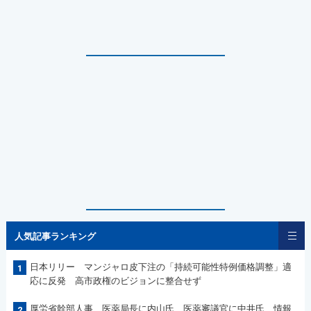
人気記事ランキング
日本リリー マンジャロ皮下注の「持続可能性特例価格調整」適
1
応に反発 高市政権のビジョンに整合せず
厚労省幹部人事 医薬局長に内山氏、医薬審議官に中井氏 情報
2