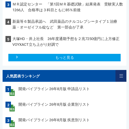
ＭＲ認定センター 「第1回ＭＲ基礎試験」結果発表 受験実人数
3
1266人 合格率は３科目ともに85％前後
新薬等６製品承認へ 武田薬品のナルコレプシータイプ１治療
4
薬・オーゼイフル錠など 第一部会が了承
大塚HD・井上社長 26年度通期予想を２兆7250億円に上方修正
5
VOYXACT立ち上がり好調で
もっと見る
人気図表ランキング
開発パイプライン 26年8月版 申請品リスト
1
開発パイプライン 26年8月版 企業別リスト
2
開発パイプライン 26年8月版 疾患別リスト
3