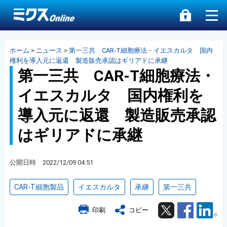
ホーム
>
ニュース
>
第一三共 CAR-T細胞療法・イエスカルタ 国内
権利を導入元に返還 製造販売承認はギリアドに承継
第一三共 CAR-T細胞療法・
イエスカルタ 国内権利を
導入元に返還 製造販売承認
はギリアドに承継
公開日時 2022/12/09 04:51
CAR-T細胞製品
イエスカルタ
承継
第一三共
Twitter
Facebook
Lin
印刷
コピー