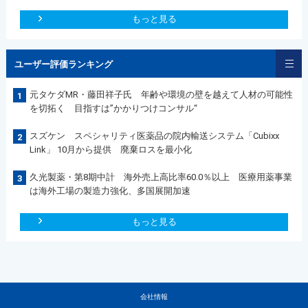
もっと見る
ユーザー評価ランキング
元タケダMR・藤田祥子氏 年齢や環境の壁を越えて人材の可能性
1
を切拓く 目指すは”かかりつけコンサル“
スズケン スペシャリティ医薬品の院内輸送システム「Cubixx
2
Link」 10月から提供 廃棄ロスを最小化
久光製薬・第8期中計 海外売上高比率60.0％以上 医療用薬事業
3
は海外工場の製造力強化、多国展開加速
もっと見る
会社情報