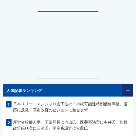
人気記事ランキング
日本リリー マンジャロ皮下注の「持続可能性特例価格調整」適
1
応に反発 高市政権のビジョンに整合せず
厚労省幹部人事 医薬局長に内山氏、医薬審議官に中井氏 情報
2
政策統括官に三浦氏、医産審議官に安藤氏