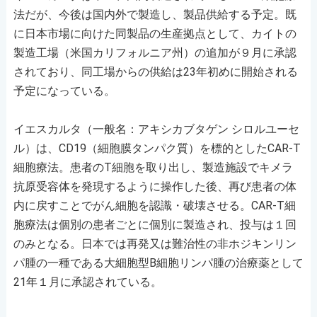
法だが、今後は国内外で製造し、製品供給する予定。既
に日本市場に向けた同製品の生産拠点として、カイトの
製造工場（米国カリフォルニア州）の追加が９月に承認
されており、同工場からの供給は23年初めに開始される
予定になっている。
イエスカルタ（一般名：アキシカブタゲン シロルユーセ
ル）は、CD19（細胞膜タンパク質）を標的としたCAR‐T
細胞療法。患者のT細胞を取り出し、製造施設でキメラ
抗原受容体を発現するように操作した後、再び患者の体
内に戻すことでがん細胞を認識・破壊させる。CAR-T細
胞療法は個別の患者ごとに個別に製造され、投与は１回
のみとなる。日本では再発又は難治性の非ホジキンリン
パ腫の一種である大細胞型B細胞リンパ腫の治療薬として
21年１月に承認されている。