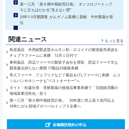
第一三共 「第６期中期経営計画」 オンコロジートップ
５に立ちはだかる“見えない壁”
25年1-3月期調査 がんゲノム医療に貢献 中外製薬が首
位
関連ニュース
もっと見る
鳥居薬品 外用副腎皮質ホルモン剤・ロコイドの製造販売承認を
チェプラファームに承継 12月１日付で
東和薬品 田辺ファーマの製造子会社を買収 田辺ファーマ主な
製造拠点持たない業態 17製品35規格承継
帝人ファーマ フェブリクなど７製品をLTLファーマに承継 ムコ
ソルバンやネシーナも“ベストオーナー”へ
ダイト・松森社長 杏林製薬の後発品事業承継で「北陸経済圏の
地域産業活性化」担う
第一三共「第６期中期経営計画」 30年度に売上高３兆円以上
35年にがん領域グローバルトップ５企業へ
各種購読契約の申込