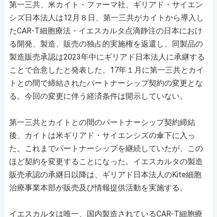
第一三共、米カイト・ファーマ社、ギリアド・サイエン
シズ日本法人は12月８日、第一三共がカイトから導入し
たCAR-T細胞療法・イエスカルタ点滴静注の日本におけ
る開発、製造、販売の独占的実施権を返還し、同製品の
製造販売承認は2023年中にギリアド日本法人に承継する
ことで合意したと発表した。17年１月に第一三共とカイ
トとの間で締結されたパートナーシップ契約の変更とな
る。今回の変更に伴う経済条件は開示していない。
第一三共とカイトとの間のパートナーシップ契約締結
後、カイトは米ギリアド・サイエンシズの傘下に入っ
た。これまでパートナーシップを継続していたが、この
ほど契約を変更することになった。イエスカルタの製造
販売承認の承継日以降は、ギリアド日本法人のKite細胞
治療事業本部が販売及び情報提供活動を実施する。
イエスカルタは唯一、国内製造されているCAR-T細胞療