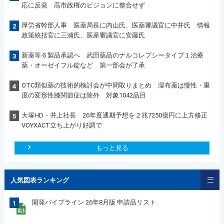
応に反発 高市政権のビジョンに整合せず
厚労省幹部人事 医薬局長に内山氏、医薬審議官に中井氏 情報
2
政策統括官に三浦氏、医産審議官に安藤氏
新薬等６製品承認へ 武田薬品のナルコレプシータイプ１治療
3
薬・オーゼイフル錠など 第一部会が了承
OTC類似薬の技術的検討会が中間取りまとめ 湿布薬は慢性・重
4
度の変形性膝関節症は除外 対象1042品目
大塚HD・井上社長 26年度通期予想を２兆7250億円に上方修正
5
VOYXACT立ち上がり好調で
もっと見る
人気図表ランキング
開発パイプライン 26年8月版 申請品リスト
1