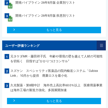
開発パイプライン 26年8月版 企業別リスト
2
開発パイプライン 26年8月版 疾患別リスト
3
もっと見る
ユーザー評価ランキング
元タケダMR・藤田祥子氏 年齢や環境の壁を越えて人材の可能性
1
を切拓く 目指すは”かかりつけコンサル“
スズケン スペシャリティ医薬品の院内輸送システム「Cubixx
2
Link」 10月から提供 廃棄ロスを最小化
久光製薬・第8期中計 海外売上高比率60.0％以上 医療用薬事業
3
は海外工場の製造力強化、多国展開加速
もっと見る