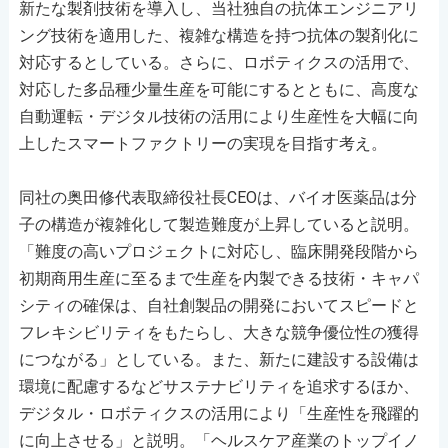
新たな製剤技術を導入し、当社独自の抗体エンジニアリ
ング技術を適用した、複雑な構造を持つ抗体の製剤化に
対応するとしている。さらに、ロボティクスの活用で、
対応した多品種少量生産を可能にするとともに、高度な
自動運転・デジタル技術の活用により生産性を大幅に向
上したスマートファクトリーの実現を目指す考え。
同社の奥田修代表取締役社長CEOは、バイオ医薬品は分
子の構造が複雑化して製造難度が上昇していると説明。
「難度の高いプロジェクトに対応し、臨床開発段階から
初期商用生産に至るまで生産を内製できる技術・キャパ
シティの確保は、自社創製品の開発においてスピードと
フレキシビリティをもたらし、大きな競争優位性の獲得
につながる」としている。また、新たに建設する設備は
環境に配慮するなどサステナビリティを追求するほか、
デジタル・ロボティクスの活用により「生産性を飛躍的
に向上させる」と説明。「ヘルスケア産業のトップイノ