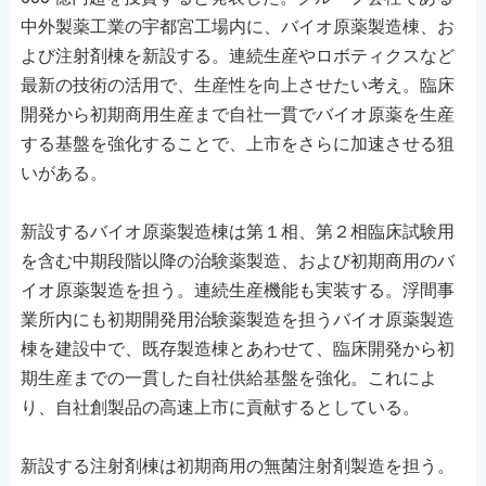
中外製薬工業の宇都宮工場内に、バイオ原薬製造棟、お
よび注射剤棟を新設する。連続生産やロボティクスなど
最新の技術の活用で、生産性を向上させたい考え。臨床
開発から初期商用生産まで自社一貫でバイオ原薬を生産
する基盤を強化することで、上市をさらに加速させる狙
いがある。
新設するバイオ原薬製造棟は第１相、第２相臨床試験用
を含む中期段階以降の治験薬製造、および初期商用のバ
イオ原薬製造を担う。連続生産機能も実装する。浮間事
業所内にも初期開発用治験薬製造を担うバイオ原薬製造
棟を建設中で、既存製造棟とあわせて、臨床開発から初
期生産までの一貫した自社供給基盤を強化。これによ
り、自社創製品の高速上市に貢献するとしている。
新設する注射剤棟は初期商用の無菌注射剤製造を担う。