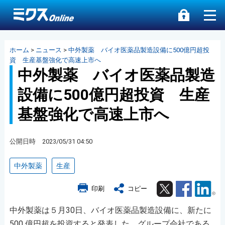
ホーム
>
ニュース
>
中外製薬 バイオ医薬品製造設備に500億円超投
資 生産基盤強化で高速上市へ
中外製薬 バイオ医薬品製造
設備に500億円超投資 生産
基盤強化で高速上市へ
公開日時 2023/05/31 04:50
中外製薬
生産
Twitter
Facebook
Lin
印刷
コピー
中外製薬は５月30日、バイオ医薬品製造設備に、新たに
500 億円超を投資すると発表した。グループ会社である