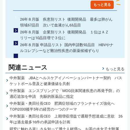
もっと見る
26年８月版 疾患別リスト 後期開発品 最多は肺がん
領域67品目 次いで血液がん63品目
26年８月版 企業別リスト 後期開発品 １位はＡＺ
リリーは10品目増で３位に
26年８月版 申請品リスト 国内申請数92品目 HBVやナ
ルコレプシーなど難治性疾患の新薬候補ずらり
関連ニュース
もっと見る
中外製薬 JBAとヘルスケアイノベーションパートナー契約 バス
ケットボール普及と健康価値を共創
中外製薬 エンスプリングで「MOG抗体関連疾患の再発予防」の
適応追加を申請 先駆的医薬品に指定
中外製薬・奥田社長CEO 肥満症領域のフランチャイズ強化へ
TOPi2030後半5年の経営の一つのテーマ
中外製薬・奥田社長CEO 上期増収増益で通期予想達成に意欲 26
年は過去最多16件の承認申請を計画
研究に触れる楽しさを知って博士人材増へ お茶の水女子大附属