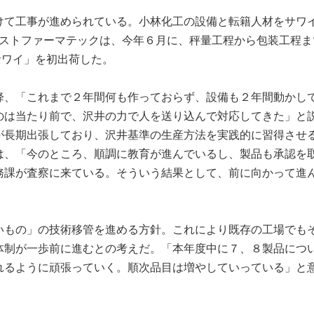
向けて工事が進められている。小林化工の設備と転籍人材をサワ
ラストファーマテックは、今年６月に、秤量工程から包装工程ま
サワイ」を初出荷した。
降、「これまで２年間何も作っておらず、設備も２年間動かし
のは当たり前で、沢井の力で人を送り込んで対応してきた」と
名が長期出張しており、沢井基準の生産方法を実践的に習得させ
は、「今のところ、順調に教育が進んでいるし、製品も承認を
務課が査察に来ている。そういう結果として、前に向かって進
いもの」の技術移管を進める方針。これにより既存の工場でも
体制が一歩前に進むとの考えだ。「本年度中に７、８製品につ
れるように頑張っていく。順次品目は増やしていっている」と