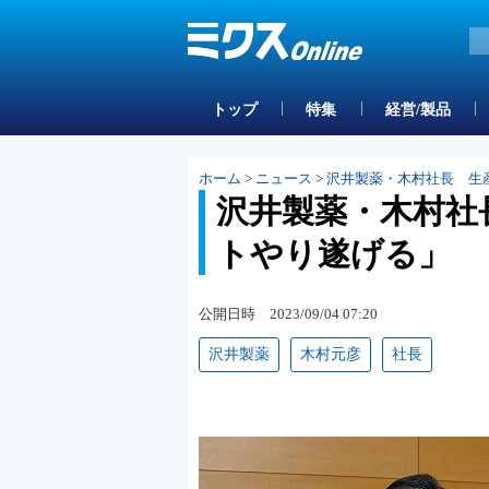
トップ
特集
経営/製品
ホーム
>
ニュース
>
沢井製薬・木村社長 生
沢井製薬・木村社
トやり遂げる」 
公開日時 2023/09/04 07:20
沢井製薬
木村元彦
社長