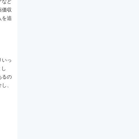
アなど
薬価収
入を追
リいっ
とし
あるの
介し、