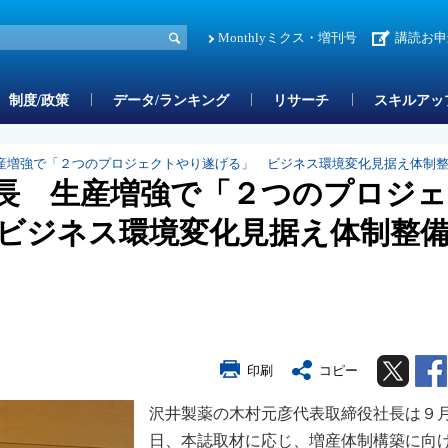
Monthlyミクス・増刊号
講読お申
制度/政策
データ/ランキング
リサーチ
スキルアッ
産増強で「２つのプロジェクトやり遂げる」 ビジネス環境変化見据え体制
長 生産増強で「２つのプロジェ
ビジネス環境変化見据え体制整
Twitter
印刷
コピー
沢井製薬の木村元彦代表取締役社長は９
日、本誌取材に応じ、増産体制構築に向