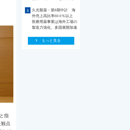
久光製薬・第8期中計 海
3
外売上高比率60.0％以上
医療用薬事業は海外工場の
製造力強化、多国展開加速
もっと見る
と指
た観点