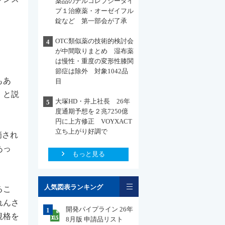
薬品のナルコレプシータイ
プ１治療薬・オーゼイフル
錠など 第一部会が了承
OTC類似薬の技術的検討会
4
が中間取りまとめ 湿布薬
は慢性・重度の変形性膝関
、
節症は除外 対象1042品
もあ
目
」と説
大塚HD・井上社長 26年
5
度通期予想を２兆7250億
円に上方修正 VOYXACT
立ち上がり好調で
摘され
あっ
もっと見る
一覧
人気図表ランキング
るこ
れんさ
開発パイプライン 26年
1
規格を
8月版 申請品リスト