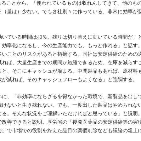
れることから、「使われているものは収れんしてきて、他のも
そ（量は）少ない。でも各社別々に作っている、非常に効率が
動いている時間は40％。残りは切り替えに動いている時間だ」
、効率化になるし、今の生産能力でも、もっと作れる」と話す
多いことのリスクがあると指摘する。同社は安定供給のための
減れば、大量生産までの期間が短縮できるため、在庫を減らす
ると、そこにキャッシュが溜まる。中間製品もあれば、原材料
数が減れば、そのキャッシュフローもよくなる」と強調する。
いに、「非効率にならざるを得なかった環境で、新製品を出し
続けないと生き残れない。でも、一度出した製品はやめられな
なる。そんな状況をご理解いただければと思っている」と説明
で改善できると説明。厚労省の「後発医薬品の安定供給等の実
会」で市場での役割を終えた品目の薬価削除なども議論の俎上
。