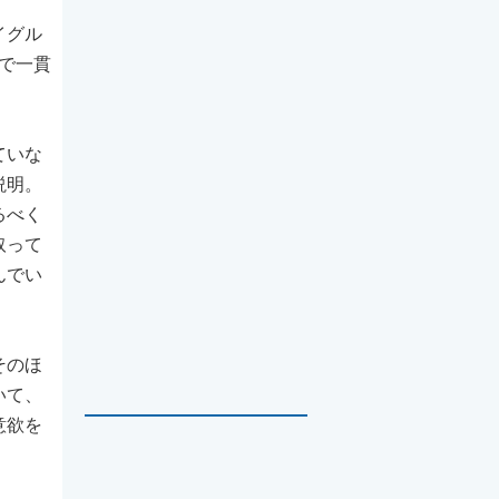
イグル
で一貫
ていな
説明。
るべく
取って
んでい
そのほ
いて、
意欲を