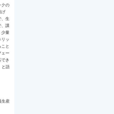
ックの
遂げ
で、生
で、課
。少量
ネリッ
ること
フェー
応でき
」と語
員生産