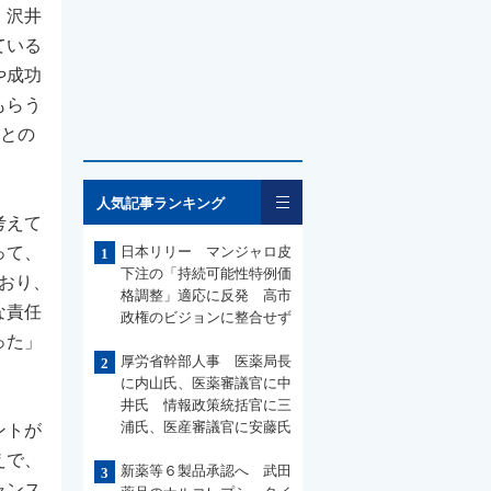
。沢井
ている
や成功
もらう
場との
一覧
人気記事ランキング
考えて
って、
日本リリー マンジャロ皮
1
下注の「持続可能性特例価
おり、
格調整」適応に反発 高市
な責任
政権のビジョンに整合せず
った」
厚労省幹部人事 医薬局長
2
に内山氏、医薬審議官に中
井氏 情報政策統括官に三
浦氏、医産審議官に安藤氏
ントが
えで、
新薬等６製品承認へ 武田
3
ャンス