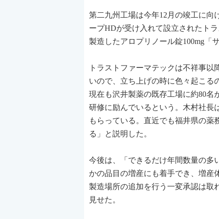
第二九州工場は今年12月の竣工に
ープHDが受け入れて設立されたト
製造したアロプリノール錠100mg「
トラストファーマテックは不祥事以
いので、立ち上げの時に色々起こる
現在も沢井製薬の既存工場に約80
研修に励んでいるという。木村社長
もらっている。直近でも福井県の薬
る」と説明した。
今後は、「できるだけ年間数量の多
かの品目の増産にも着手でき、増産
製造場所の追加を行う一変承認は取
見せた。