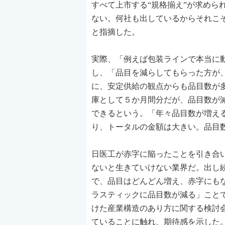
すべて上市する“規格揃え”が求めら
ない。何社も出しているからそれこ
と指摘した。
実際、「例えば包装ラインで本当に
し、「品目を減らしてもらった方が
に、安定供給の観点からも品目数が
庫として５か月間分だが、品目数が
できるという。「年々品目数が増え
り、トータルの金額は大きい。品目
日医工が赤字に陥ったことを引き合
ないと生きていけない業界だ。出し
で、品目はどんどん増え、赤字にも
ラスティックに品目数が減る」こと
けた産業構造のあり方に関する検討
ていることに触れ、期待感を示した