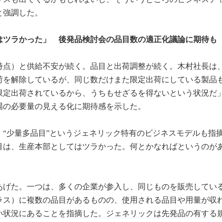
と強調した。
はツラかった」 後発品検討会の品目数の適正化議論に期待も
9日時点）と供給不安が続く。品目と出荷調整が続く。木村社長は
荷を解除しているが、同じ数だけまた限定出荷にしている製品
限定出荷されているから、うちもせざるを得ないという状況だ
場の必要量の見える化に期待感を示した。
“少量多品目”というジェネリック特有のビジネスモデルも指
目は、生産本部としてはツラかった。何とかなればというのが
あげた。一つは、多くの企業が参入し、同じものを販売してい
ラス）に複数の品目があるものの、使用される品目や用量が収
い状況にあることを指摘した。ジェネリックは先発品の有する