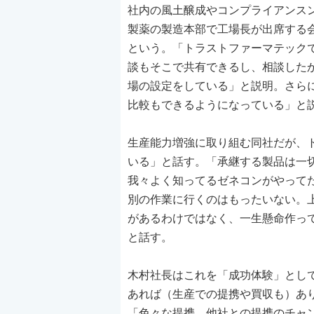
社内の風土醸成やコンプライアンス
製薬の製造本部で工場長が出席する
という。「トラストファーマテック
談もそこで共有できるし、相談した
場の設定をしている」と説明。さらに
比較もできるようになっている」と
生産能力増強に取り組む同社だが、
いる」と話す。「承継する製品は一
我々よく知ってるゼネコンがやってた
別の作業に行くのはもったいない。
があるわけではなく、一生懸命作っ
と話す。
木村社長はこれを「成功体験」とし
あれば（生産での提携や買収も）あ
「色々な提携、他社との提携のチャ