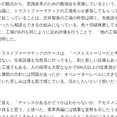
ンの観点から、意識改革のための勉強会を実施しているという
会議に、トラストファーマテックの工場長らが参加してもらっ
で起こっていることは、沢井製薬の工場の幹部は聞く。失敗談
かったら相談もできる仕組みになっている。色々切磋琢磨して
、工場のKPIも同じように定め評価を行うことで、「他の工
説明した。
トラストファーマテックのケースは、「ベストストーリーだと
切ない。生産設備も当然見に行ってるし、割と新しい設備もあ
工場でもある。人の採用も大変ななかで600人以上の従業員が
上層部の方針には問題があったが、オペレーターレベルに大き
ていた苦しみは僕も肌で感じている。活かしたいという想いだ
て捉え、「チャンスがあるかどうかはわからないが、アセスメ
り得ると思う」と述べた。業界再編には慎重な姿勢を示したう
ンスも出てくるかもしれないし、そういうところのビジネスチ