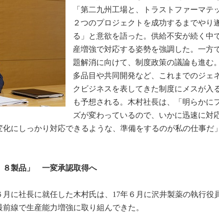
「第二九州工場と、トラストファーマテ
２つのプロジェクトを成功するまでやり
る」と意欲を語った。供給不安が続く中
産増強で対応する姿勢を強調した。一方
題解消に向けて、制度政策の議論も進む
多品目や共同開発など、これまでのジェ
クビジネスを表してきた制度にメスが入
も予想される。木村社長は、「明らかに
ズが変わっているので、いかに迅速に対
変化にしっかり対応できるような、準備をするのが私の仕事だ
、８製品」 一変承認取得へ
６月に社長に就任した木村氏は、17年６月に沢井製薬の執行役
最前線で生産能力増強に取り組んできた。