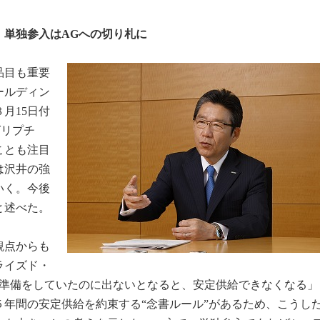
 単独参入はAGへの切り札に
品目も重要
ールディン
月15日付
グリプチ
ことも注目
は沢井の強
いく。今後
と述べた。
観点からも
ライズド・
て準備をしていたのに出ないとなると、安定供給できなくなる」
年間の安定供給を約束する“念書ルール”があるため、こうし