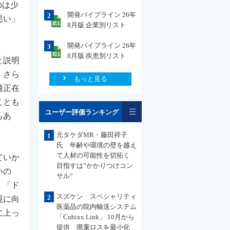
のは少
開発パイプライン 26年
2
悪い」
8月版 企業別リスト
開発パイプライン 26年
3
8月版 疾患別リスト
と説明
。さら
もっと見る
適正在
ことも
一覧
ユーザー評価ランキング
もあ
元タケダMR・藤田祥子
1
氏 年齢や環境の壁を越え
て人材の可能性を切拓く
ていか
目指すは”かかりつけコン
いの
サル“
。「ド
スズケン スペシャリティ
2
現に向
医薬品の院内輸送システム
に上っ
「Cubixx Link」 10月から
提供 廃棄ロスを最小化