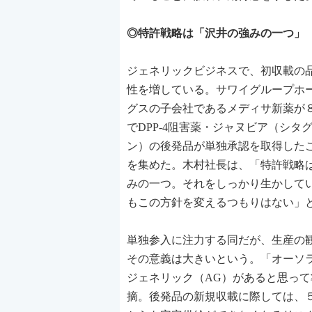
◎特許戦略は「沢井の強みの一つ」
ジェネリックビジネスで、初収載の
性を増している。サワイグループホ
グスの子会社であるメディサ新薬が８
でDPP-4阻害薬・ジャヌビア（シタ
ン）の後発品が単独承認を取得した
を集めた。木村社長は、「特許戦略
みの一つ。それをしっかり生かして
もこの方針を変えるつもりはない」
単独参入に注力する同だが、生産の
その意義は大きいという。「オーソ
ジェネリック（AG）があると思っ
摘。後発品の新規収載に際しては、５