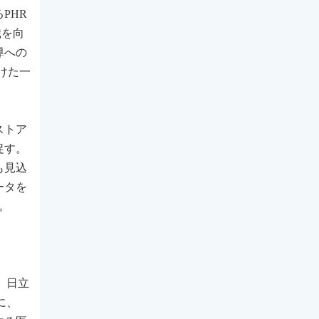
PHR
識を向
導への
けた一
ストア
促す。
も見込
ータを
。
。日立
に、