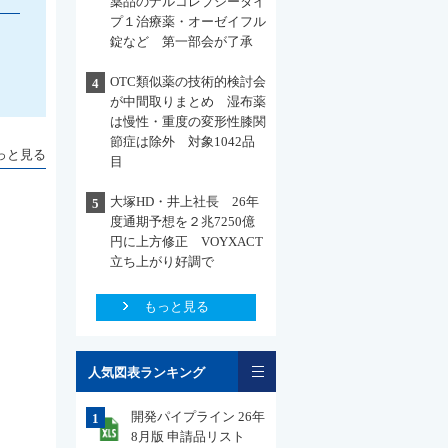
薬品のナルコレプシータイ
プ１治療薬・オーゼイフル
錠など 第一部会が了承
OTC類似薬の技術的検討会
4
が中間取りまとめ 湿布薬
は慢性・重度の変形性膝関
節症は除外 対象1042品
っと見る
目
大塚HD・井上社長 26年
5
度通期予想を２兆7250億
円に上方修正 VOYXACT
立ち上がり好調で
もっと見る
一覧
人気図表ランキング
開発パイプライン 26年
1
8月版 申請品リスト