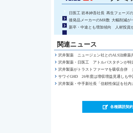
日医工 岩本紳吾社長 再生フェーズ
後発品メーカーのMR数 大幅削減が
新卒・中途とも増加傾向 人材投資が
関連ニュース
沢井製薬 ニュージェン社とのALS治療
沢井製薬・日医工 アトルバスタチンが特
沢井製薬がトラストファーマを吸収合併 
サワイGHD 26年度は増収増益見通しも
沢井製薬・中手新社長「信頼性保証を社内
各種購読契