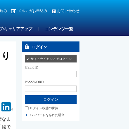
込み
メルマガお申込み
お問い合わせ
プ/キャリアアップ
コンテンツ一覧
ログイン
くり
サイトライセンスでログイン
USER ID
PASSWORD
Facebook
Linkedin
ログイン状態の保持
パスワードを忘れた場合
康なま
手段で