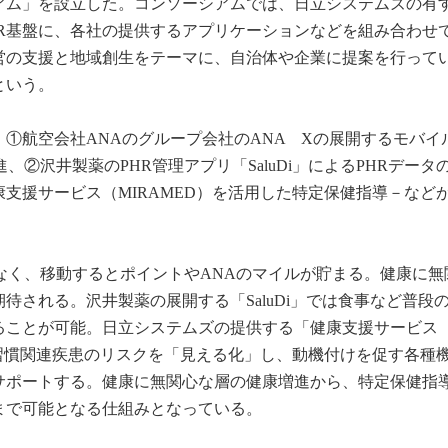
アム」を設立した。コンソーシアムでは、日立システムズの有
HR基盤に、各社の提供するアプリケーションなどを組み合わせ
営の支援と地域創生をテーマに、自治体や企業に提案を行って
という。
①航空会社ANAのグループ会社のANA Xの展開するモバイ
増進、②沢井製薬のPHR管理アプリ「SaluDi」によるPHRデータ
支援サービス（MIRAMED）を活用した特定保健指導－など
だけでなく、移動するとポイントやANAのマイルが貯まる。健康に
待される。沢井製薬の展開する「SaluDi」では食事など普段
ることが可能。日立システムズの提供する「健康支援サービス
活習慣関連疾患のリスクを「見える化」し、動機付けを促す各種
サポートする。健康に無関心な層の健康増進から、特定保健指
まで可能となる仕組みとなっている。