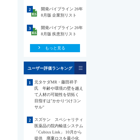
開発パイプライン 26年
2
8月版 企業別リスト
開発パイプライン 26年
3
8月版 疾患別リスト
もっと見る
一覧
ユーザー評価ランキング
元タケダMR・藤田祥子
1
氏 年齢や環境の壁を越え
て人材の可能性を切拓く
目指すは”かかりつけコン
サル“
スズケン スペシャリティ
2
医薬品の院内輸送システム
「Cubixx Link」 10月から
提供 廃棄ロスを最小化