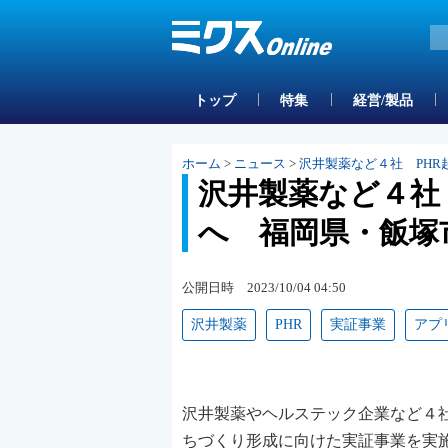
トップ
特集
経営/製品
ホーム
>
ニュース
>
沢井製薬など４社 PH
沢井製薬など４社
へ 福岡県・飯塚
公開日時 2023/10/04 04:50
沢井製薬
PHR
実証事業
アプ
沢井製薬やヘルステック企業など４社
ちづくり形成に向けた実証事業を実