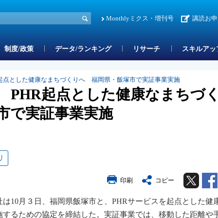
Monthlyミクス・増刊号
講読お申
制度/政策
データ/ランキング
リサーチ
スキルアッ
R起点とした健康なまちづくりへ 福岡県・飯塚市で実証事業実施
 PHR起点とした健康なまちづ
市で実証事業実施
リ
Twitter
印刷
コピー
は10月３日、福岡県飯塚市と、PHRサービスを起点とした健
施するための協定を締結した。実証事業では、移動した距離や