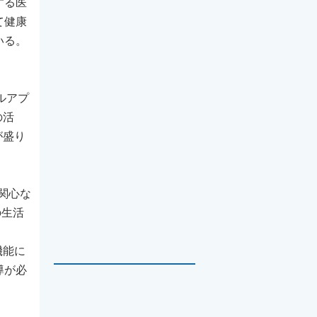
する医
て健康
いる。
ルアプ
の活
が盛り
無関心な
の生活
機能に
導が必