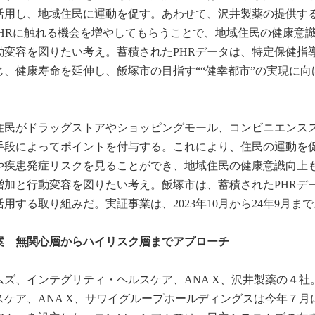
活用し、地域住民に運動を促す。あわせて、沢井製薬の提供する
、PHRに触れる機会を増やしてもらうことで、地域住民の健康意
動変容を図りたい考え。蓄積されたPHRデータは、特定保健指
、健康寿命を延伸し、飯塚市の目指す““健幸都市”の実現に向
住民がドラッグストアやショッピングモール、コンビニエンス
手段によってポイントを付与する。これにより、住民の運動を
タや疾患発症リスクを見ることができ、地域住民の健康意識向上
増加と行動変容を図りたい考え。飯塚市は、蓄積されたPHRデ
する取り組みだ。実証事業は、2023年10月から24年9月まで
案 無関心層からハイリスク層までアプローチ
ズ、インテグリティ・ヘルスケア、ANA X、沢井製薬の４社
ケア、ANA X、サワイグループホールディングスは今年７月