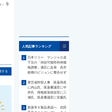
ち」を
一覧
人気記事ランキング
日本リリー マンジャロ皮
1
下注の「持続可能性特例価
格調整」適応に反発 高市
稿する
政権のビジョンに整合せず
厚労省幹部人事 医薬局長
2
に内山氏、医薬審議官に中
井氏 情報政策統括官に三
浦氏、医産審議官に安藤氏
新薬等６製品承認へ 武田
3