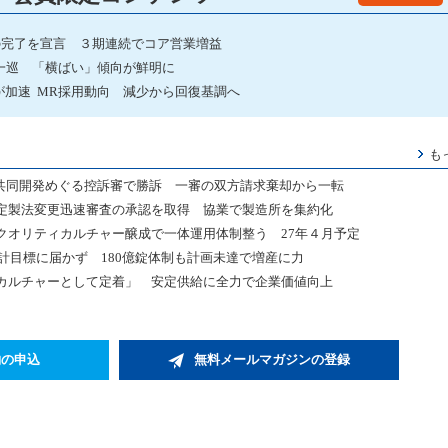
の完了を宣言 ３期連続でコア営業増益
一巡 「横ばい」傾向が鮮明に
加速 MR採用動向 減少から回復基調へ
も
薬共同開発めぐる控訴審で勝訴 一審の双方請求棄却から一転
定製法変更迅速審査の承認を取得 協業で製造所を集約化
クオリティカルチャー醸成で一体運用体制整う 27年４月予定
中計目標に届かず 180億錠体制も計画未達で増産に力
カルチャーとして定着」 安定供給に全力で企業価値向上
約の申込
無料メールマガジンの登録