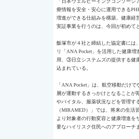
「日本ウェルビーイングコンソーシ
療情報を安全・安心に運用できるP
増進ができる仕組みを構築。健康経
実証事業を行うのは、今回が初めて
飯塚市が４社と締結した協定書には、
リ「ANA Pocket」を活用した健康
用、③日立システムズの提供する健康
込まれている。
「ANA Pocket」は、航空移動
層が運動するきっかけとなることが期
やバイタル、服薬状況などを管理す
（MIRAMED）」では、将来の生
より対象者の行動変容と健康増進を
要なハイリスク住民へのアプローチ