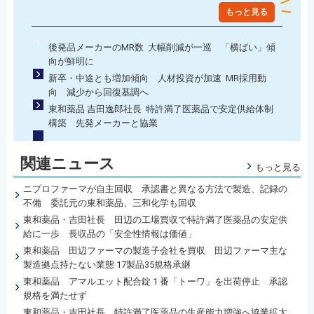
もっと見る
後発品メーカーのMR数 大幅削減が一巡 「横ばい」傾
向が鮮明に
新卒・中途とも増加傾向 人材投資が加速 MR採用動
向 減少から回復基調へ
東和薬品 吉田逸郎社長 特許満了医薬品で安定供給体制
構築 先発メーカーと協業
関連ニュース
もっと見る
ニプロファーマが自主回収 承認書と異なる方法で製造、記録の
不備 委託元の東和薬品、三和化学も回収
東和薬品・吉田社長 田辺の工場買収で特許満了医薬品の安定供
給に一歩 長収品の「安全性情報は価値」
東和薬品 田辺ファーマの製造子会社を買収 田辺ファーマ主な
製造拠点持たない業態 17製品35規格承継
東和薬品 アマルエット配合錠 1 番「トーワ」を出荷停止 承認
規格を満たせず
東和薬品・吉田社長 特許満了医薬品の生産能力増強へ協業拡大