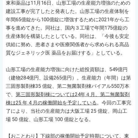
東和薬品は11月16日、山形工場の生産能力増強のための
建設工事が完了したと発表した。山形工場の生産体制を
年間65億錠から100億錠に増強するために2021年から工
事を進めてきた。同社は、国内３工場で年間175億錠の
生産体制を構築したとしている。同社は、「今後も安定
供給に努め、患者さまや医療関係者から求められる⾼品
質なジェネリック医 薬品をお届けする」としている。
山形工場の生産能力増強に向けた総投資額は、549億円
（建物284億円、設備265億円）。生産能力（年間）は第
三固形製剤棟35 億錠、第二無菌製剤棟バイアル550万本
で、
第三固形製剤棟については24年４⽉、第二無菌製剤
棟は25 年 4 月の稼働開始を予定している
。今回の⼯事完
了により、当社の⽣産能⼒は⼤阪⼯場 25 億錠、岡⼭⼯
場 50 億錠、⼭形⼯場 100 億錠となる。
【おことわり】下線部の稼働開始予定時期について、東