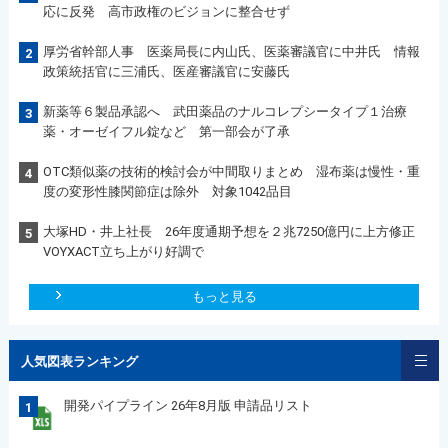
応に反発 高市政権のビジョンに整合せず
厚労省幹部人事 医薬局長に内山氏、医薬審議官に中井氏 情報
2
政策統括官に三浦氏、医産審議官に安藤氏
新薬等６製品承認へ 武田薬品のナルコレプシータイプ１治療
3
薬・オーゼイフル錠など 第一部会が了承
OTC類似薬の技術的検討会が中間取りまとめ 湿布薬は慢性・重
4
度の変形性膝関節症は除外 対象1042品目
大塚HD・井上社長 26年度通期予想を２兆7250億円に上方修正
5
VOYXACT立ち上がり好調で
もっと見る
人気図表ランキング
開発パイプライン 26年8月版 申請品リスト
1