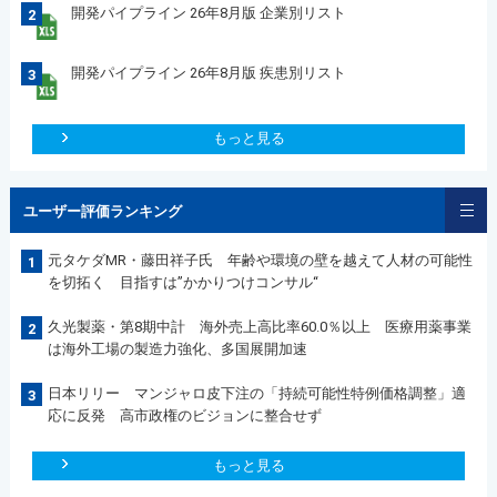
開発パイプライン 26年8月版 企業別リスト
2
開発パイプライン 26年8月版 疾患別リスト
3
もっと見る
ユーザー評価ランキング
元タケダMR・藤田祥子氏 年齢や環境の壁を越えて人材の可能性
1
を切拓く 目指すは”かかりつけコンサル“
久光製薬・第8期中計 海外売上高比率60.0％以上 医療用薬事業
2
は海外工場の製造力強化、多国展開加速
日本リリー マンジャロ皮下注の「持続可能性特例価格調整」適
3
応に反発 高市政権のビジョンに整合せず
もっと見る