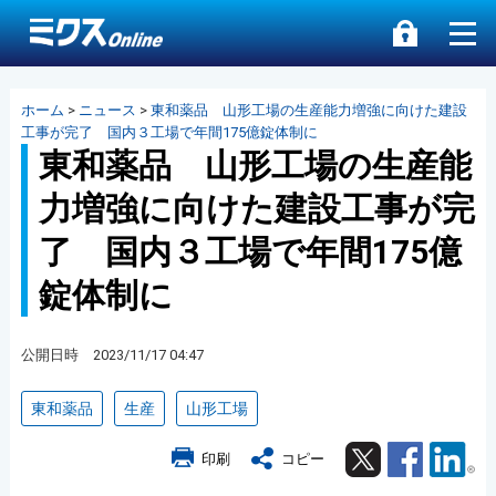
ホーム
>
ニュース
>
東和薬品 山形工場の生産能力増強に向けた建設
工事が完了 国内３工場で年間175億錠体制に
東和薬品 山形工場の生産能
力増強に向けた建設工事が完
了 国内３工場で年間175億
錠体制に
公開日時 2023/11/17 04:47
東和薬品
生産
山形工場
Twitter
Facebook
Lin
印刷
コピー