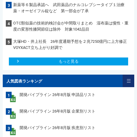
新薬等６製品承認へ 武田薬品のナルコレプシータイプ１治療
3
薬・オーゼイフル錠など 第一部会が了承
OTC類似薬の技術的検討会が中間取りまとめ 湿布薬は慢性・重
4
度の変形性膝関節症は除外 対象1042品目
大塚HD・井上社長 26年度通期予想を２兆7250億円に上方修正
5
VOYXACT立ち上がり好調で
もっと見る
人気図表ランキング
開発パイプライン 26年8月版 申請品リスト
1
開発パイプライン 26年8月版 企業別リスト
2
開発パイプライン 26年8月版 疾患別リスト
3