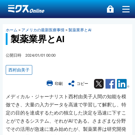
ホーム
>
アメリカの最新医療事情
>
製薬業界とAI
製薬業界とAI
公開日時 2024/01/01 00:00
西村由美子
Twitter
Facebook
Lin
印刷
コピー
メディカル・ジャーナリスト西村由美子人間の知能を模
倣でき、大量の入力データを高速で学習して解釈し、特
定の目的を達成するための独立した決定を迅速に下すこ
とができるシステム、それがAIである。さまざまな分野
でその活用が急速に進み始めたが、製薬業界は研究開発