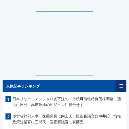
人気記事ランキング
日本リリー マンジャロ皮下注の「持続可能性特例価格調整」適
1
応に反発 高市政権のビジョンに整合せず
厚労省幹部人事 医薬局長に内山氏、医薬審議官に中井氏 情報
2
政策統括官に三浦氏、医産審議官に安藤氏