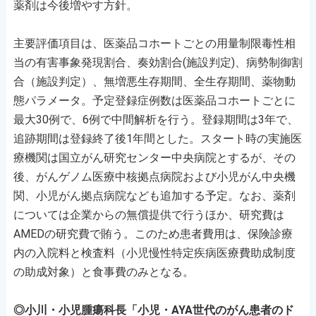
薬剤は今後増やす方針。
主要評価項目は、医薬品コホートごとの用量制限毒性相
当の有害事象発現割合、奏効割合(施設判定)、病勢制御割
合（施設判定）、無増悪生存期間、全生存期間、薬物動
態パラメータ。予定登録症例数は医薬品コホートごとに
最大30例で、6例で中間解析を行う。登録期間は3年で、
追跡期間は登録終了後1年間とした。スタート時の実施医
療機関は国立がん研究センター中央病院とするが、その
後、がんゲノム医療中核拠点病院および小児がん中央機
関、小児がん拠点病院なども追加する予定。なお、薬剤
については企業からの無償提供で行うほか、研究費は
AMEDの研究費で賄う。このため患者費用は、保険診療
内の入院料と検査料（小児慢性特定疾病医療費助成制度
の助成対象）と食事費のみとなる。
◎小川・小児腫瘍科長「小児・AYA世代のがん患者のド