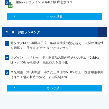
開発パイプライン 26年8月版 疾患別リスト
3
もっと見る
ユーザー評価ランキング
元タケダMR・藤田祥子氏 年齢や環境の壁を越えて人材の可能性
1
を切拓く 目指すは”かかりつけコンサル“
スズケン スペシャリティ医薬品の院内輸送システム「Cubixx
2
Link」 10月から提供 廃棄ロスを最小化
久光製薬・第8期中計 海外売上高比率60.0％以上 医療用薬事業
3
は海外工場の製造力強化、多国展開加速
もっと見る