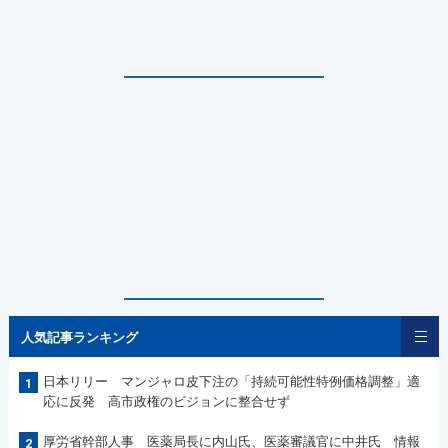
人気記事ランキング
日本リリー マンジャロ皮下注の「持続可能性特例価格調整」適
1
応に反発 高市政権のビジョンに整合せず
厚労省幹部人事 医薬局長に内山氏、医薬審議官に中井氏 情報
2