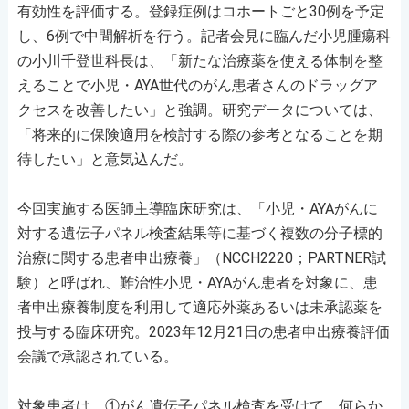
有効性を評価する。登録症例はコホートごと30例を予定
し、6例で中間解析を行う。記者会見に臨んだ小児腫瘍科
の小川千登世科長は、「新たな治療薬を使える体制を整
えることで小児・AYA世代のがん患者さんのドラッグア
クセスを改善したい」と強調。研究データについては、
「将来的に保険適用を検討する際の参考となることを期
待したい」と意気込んだ。
今回実施する医師主導臨床研究は、「小児・AYAがんに
対する遺伝子パネル検査結果等に基づく複数の分子標的
治療に関する患者申出療養」（NCCH2220；PARTNER試
験）と呼ばれ、難治性小児・AYAがん患者を対象に、患
者申出療養制度を利用して適応外薬あるいは未承認薬を
投与する臨床研究。2023年12月21日の患者申出療養評価
会議で承認されている。
対象患者は、①がん遺伝子パネル検査を受けて、何らか