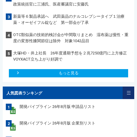
政策統括官に三浦氏、医産審議官に安藤氏
新薬等６製品承認へ 武田薬品のナルコレプシータイプ１治療
3
薬・オーゼイフル錠など 第一部会が了承
OTC類似薬の技術的検討会が中間取りまとめ 湿布薬は慢性・重
4
度の変形性膝関節症は除外 対象1042品目
大塚HD・井上社長 26年度通期予想を２兆7250億円に上方修正
5
VOYXACT立ち上がり好調で
もっと見る
人気図表ランキング
開発パイプライン 26年8月版 申請品リスト
1
開発パイプライン 26年8月版 企業別リスト
2