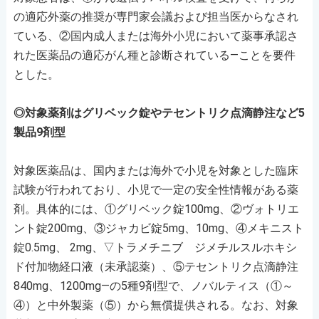
の適応外薬の推奨が専門家会議および担当医からなされ
ている、②国内成人または海外小児において薬事承認さ
れた医薬品の適応がん種と診断されている―ことを要件
とした。
◎対象薬剤はグリベック錠やテセントリク点滴静注など5
製品9剤型
対象医薬品は、国内または海外で小児を対象とした臨床
試験が行われており、小児で一定の安全性情報がある薬
剤。具体的には、①グリベック錠100mg、②ヴォトリエ
ント錠200mg、③ジャカビ錠5mg、10mg、④メキニスト
錠0.5mg、 2mg、▽トラメチニブ ジメチルスルホキシ
ド付加物経口液（未承認薬）、⑤テセントリク点滴静注
840mg、1200mg―の5種9剤型で、ノバルティス（①～
④）と中外製薬（⑤）から無償提供される。なお、対象