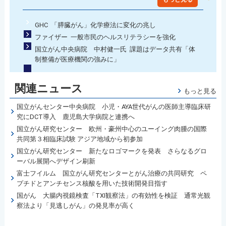
GHC 「膵臓がん」化学療法に変化の兆し
ファイザー 一般市民のヘルスリテラシーを強化
国立がん中央病院 中村健一氏 課題はデータ共有「体
制整備が医療機関の強みに」
関連ニュース
もっと見る
国立がんセンター中央病院 小児・AYA世代がんの医師主導臨床研
究にDCT導入 鹿児島大学病院と連携へ
国立がん研究センター 欧州・豪州中心のユーイング肉腫の国際
共同第３相臨床試験 アジア地域から初参加
国立がん研究センター 新たなロゴマークを発表 さらなるグロ
ーバル展開へデザイン刷新
富士フイルム 国立がん研究センターとがん治療の共同研究 ペ
プチドとアンチセンス核酸を用いた技術開発目指す
国がん 大腸内視鏡検査「TXI観察法」の有効性を検証 通常光観
察法より「見逃しがん」の発見率が高く