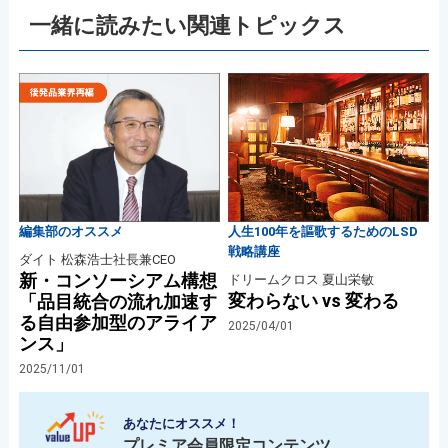
一緒に読みたい関連トピックス
編集部のオススメ
人生100年を謳歌するためのLSD
戦略講座
ダイト 松森浩士社長兼CEO
新・コンソーシアム構想
ドリームクロス 夏山栄敏
変わらない vs 変わる
「品目統合の流れ加速す
る自由参加型のアライア
2025/04/01
ンス」
2025/11/01
あなたにオススメ！
プレミア会員限定コンテンツ