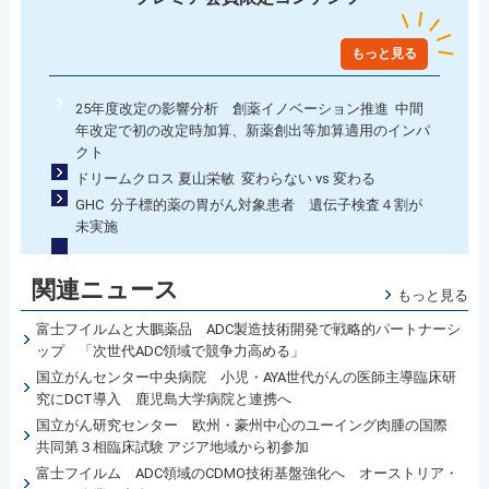
もっと見る
25年度改定の影響分析 創薬イノベーション推進 中間
年改定で初の改定時加算、新薬創出等加算適用のインパ
クト
ドリームクロス 夏山栄敏 変わらない vs 変わる
GHC 分子標的薬の胃がん対象患者 遺伝子検査４割が
未実施
関連ニュース
もっと見る
富士フイルムと大鵬薬品 ADC製造技術開発で戦略的パートナーシ
ップ 「次世代ADC領域で競争力高める」
国立がんセンター中央病院 小児・AYA世代がんの医師主導臨床研
究にDCT導入 鹿児島大学病院と連携へ
国立がん研究センター 欧州・豪州中心のユーイング肉腫の国際
共同第３相臨床試験 アジア地域から初参加
富士フイルム ADC領域のCDMO技術基盤強化へ オーストリア・