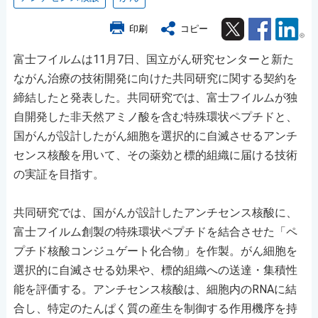
Twitter
Facebook
Lin
印刷
コピー
富士フイルムは11月7日、国立がん研究センターと新た
ながん治療の技術開発に向けた共同研究に関する契約を
締結したと発表した。共同研究では、富士フイルムが独
自開発した非天然アミノ酸を含む特殊環状ペプチドと、
国がんが設計したがん細胞を選択的に自滅させるアンチ
センス核酸を用いて、その薬効と標的組織に届ける技術
の実証を目指す。
共同研究では、国がんが設計したアンチセンス核酸に、
富士フイルム創製の特殊環状ペプチドを結合させた「ペ
プチド核酸コンジュゲート化合物」を作製。がん細胞を
選択的に自滅させる効果や、標的組織への送達・集積性
能を評価する。アンチセンス核酸は、細胞内のRNAに結
合し、特定のたんぱく質の産生を制御する作用機序を持