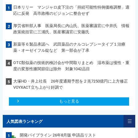
日本リリー マンジャロ皮下注の「持続可能性特例価格調整」適
1
応に反発 高市政権のビジョンに整合せず
厚労省幹部人事 医薬局長に内山氏、医薬審議官に中井氏 情報
2
政策統括官に三浦氏、医産審議官に安藤氏
新薬等６製品承認へ 武田薬品のナルコレプシータイプ１治療
3
薬・オーゼイフル錠など 第一部会が了承
OTC類似薬の技術的検討会が中間取りまとめ 湿布薬は慢性・重
4
度の変形性膝関節症は除外 対象1042品目
大塚HD・井上社長 26年度通期予想を２兆7250億円に上方修正
5
VOYXACT立ち上がり好調で
もっと見る
人気図表ランキング
開発パイプライン 26年8月版 申請品リスト
1