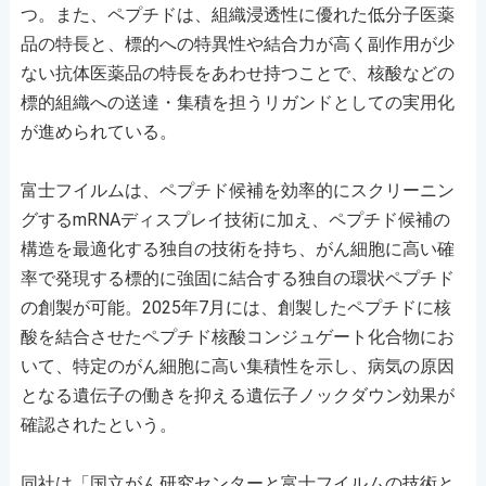
つ。また、ペプチドは、組織浸透性に優れた低分子医薬
品の特長と、標的への特異性や結合力が高く副作用が少
ない抗体医薬品の特長をあわせ持つことで、核酸などの
標的組織への送達・集積を担うリガンドとしての実用化
が進められている。
富士フイルムは、ペプチド候補を効率的にスクリーニン
グするmRNAディスプレイ技術に加え、ペプチド候補の
構造を最適化する独自の技術を持ち、がん細胞に高い確
率で発現する標的に強固に結合する独自の環状ペプチド
の創製が可能。2025年7月には、創製したペプチドに核
酸を結合させたペプチド核酸コンジュゲート化合物にお
いて、特定のがん細胞に高い集積性を示し、病気の原因
となる遺伝子の働きを抑える遺伝子ノックダウン効果が
確認されたという。
同社は「国立がん研究センターと富士フイルムの技術と