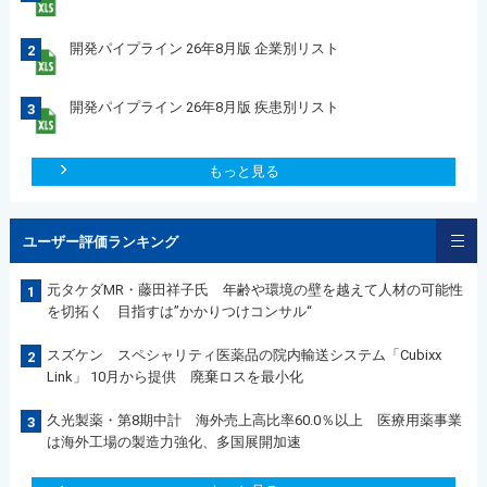
開発パイプライン 26年8月版 企業別リスト
2
開発パイプライン 26年8月版 疾患別リスト
3
もっと見る
ユーザー評価ランキング
元タケダMR・藤田祥子氏 年齢や環境の壁を越えて人材の可能性
1
を切拓く 目指すは”かかりつけコンサル“
スズケン スペシャリティ医薬品の院内輸送システム「Cubixx
2
Link」 10月から提供 廃棄ロスを最小化
久光製薬・第8期中計 海外売上高比率60.0％以上 医療用薬事業
3
は海外工場の製造力強化、多国展開加速