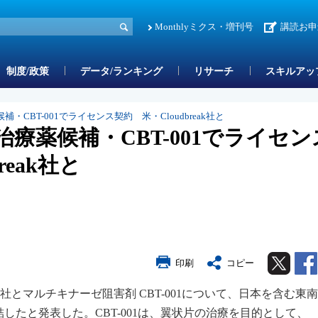
Monthlyミクス・増刊号
講読お申
制度/政策
データ/ランキング
リサーチ
スキルアッ
CBT-001でライセンス契約 米・Cloudbreak社と
療薬候補・CBT-001でライセン
reak社と
Twitter
印刷
コピー
eak社とマルチキナーゼ阻害剤 CBT-001について、日本を含む東
したと発表した。CBT-001は、翼状片の治療を目的として、