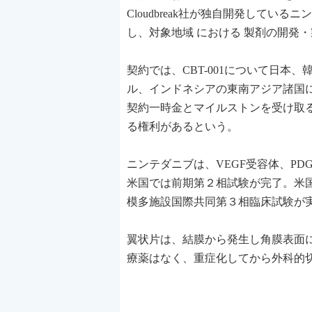
Cloudbreak社が独自開発している
し、対象地域 における 製剤の開発
契約では、CBT-001について日
ル、インドネシアの東南アジア諸国におけ
契約一時金とマイルストンを受け取
る権利があるという。
ニンテダニブは、VEGF受容体、P
米国では前期第２相試験が完了。米
模多施設国際共同第３相臨床試験が
翼状片は、結膜から発生し角膜表面
療薬はなく、重症化してから外科的