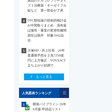
薬品のナルコレプシータイ
プ１治療薬・オーゼイフル
錠など 第一部会が了承
OTC類似薬の技術的検討会
4
が中間取りまとめ 湿布薬
は慢性・重度の変形性膝関
節症は除外 対象1042品
目
大塚HD・井上社長 26年
5
度通期予想を２兆7250億
円に上方修正 VOYXACT
立ち上がり好調で
もっと見る
一覧
人気図表ランキング
開発パイプライン 26年
1
8月版 申請品リスト