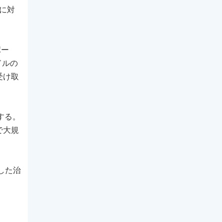
薬に対
ポー
ドルの
受け取
する。
で大規
した治