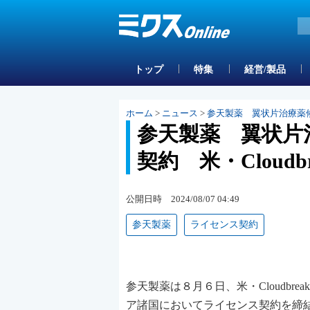
トップ
特集
経営/製品
ホーム
>
ニュース
>
参天製薬 翼状片治療薬候補・
参天製薬 翼状片治
契約 米・Cloudb
公開日時 2024/08/07 04:49
参天製薬
ライセンス契約
参天製薬は８月６日、米・Cloudbr
ア諸国においてライセンス契約を締結