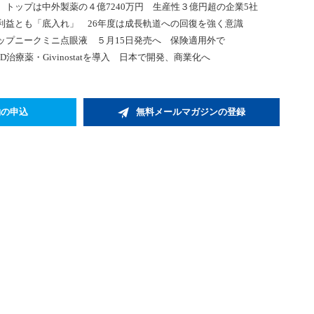
トップは中外製薬の４億7240万円 生産性３億円超の企業5社
利益とも「底入れ」 26年度は成長軌道への回復を強く意識
ップニークミニ点眼液 ５月15日発売へ 保険適用外で
治療薬・Givinostatを導入 日本で開発、商業化へ
約の申込
無料メールマガジンの登録