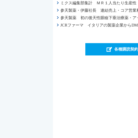
ミクス編集部集計 ＭＲ１人当たり生産性 
参天製薬・伊藤社長 連結売上・コア営業
参天製薬 初の後天性眼瞼下垂治療薬・ア
JCRファーマ イタリアの製薬企業からDMD
各種購読契