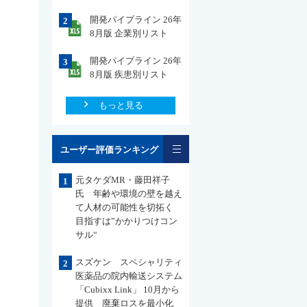
開発パイプライン 26年
2
8月版 企業別リスト
開発パイプライン 26年
3
8月版 疾患別リスト
もっと見る
一覧
ユーザー評価ランキング
元タケダMR・藤田祥子
1
氏 年齢や環境の壁を越え
て人材の可能性を切拓く
目指すは”かかりつけコン
サル“
スズケン スペシャリティ
2
医薬品の院内輸送システム
「Cubixx Link」 10月から
提供 廃棄ロスを最小化