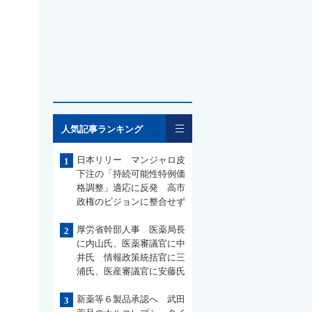
一覧
人気記事ランキング
日本リリー マンジャロ皮
1
下注の「持続可能性特例価
格調整」適応に反発 高市
政権のビジョンに整合せず
厚労省幹部人事 医薬局長
2
に内山氏、医薬審議官に中
井氏 情報政策統括官に三
浦氏、医産審議官に安藤氏
新薬等６製品承認へ 武田
3