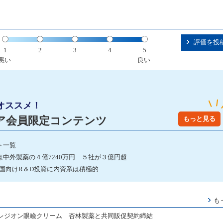
評価を投
1
2
3
4
5
悪い
良い
オススメ！
ア会員限定コンテンツ
もっと見る
ト一覧
は中外製薬の４億7240万円 ５社が３億円超
国向けR＆D投資に内資系は積極的
も
レジオン眼瞼クリーム 杏林製薬と共同販促契約締結