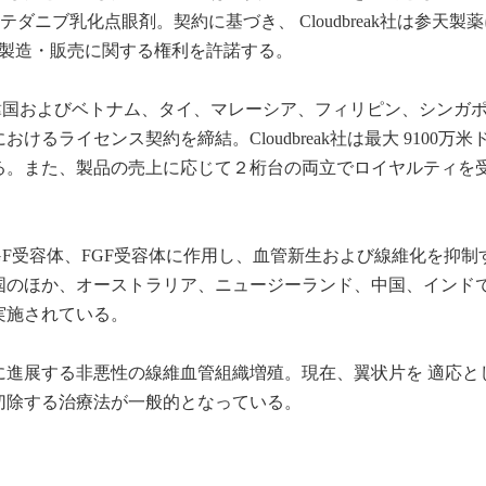
ニンテダニブ乳化点眼剤。契約に基づき、 Cloudbreak社は参天製
・製造・販売に関する権利を許諾する。
本、韓国およびベトナム、タイ、マレーシア、フィリピン、シンガ
るライセンス契約を締結。Cloudbreak社は最大 9100万米
る。また、製品の売上に応じて２桁台の両立でロイヤルティを
DGF受容体、FGF受容体に作用し、血管新生および線維化を抑制
国のほか、オーストラリア、ニュージーランド、中国、インド
実施されている。
に進展する非悪性の線維血管組織増殖。現在、翼状片を 適応と
切除する治療法が一般的となっている。