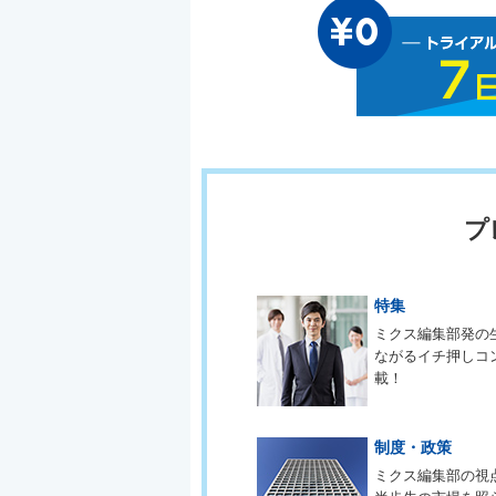
プ
特集
ミクス編集部発の
ながるイチ押しコ
載！
制度・政策
ミクス編集部の視