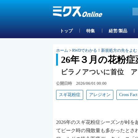
トップ
特集
経営/製品
ホーム
>
RWDでわかる！新規処方の先をよむ
26年３月の花粉症
ビラノアついに首位 ア
公開日時 2026/06/01 00:00
スギ花粉症
アレジオン
Cross Fact
2026年のスギ花粉症シーズンが峠
てピーク時の飛散量も多かったとさ