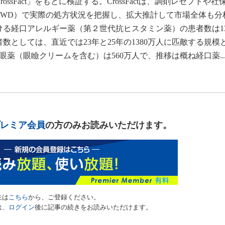
sFact」をもとに検証する。CrossFactは、調剤レセプトや社
RWD）で実際の処方状況を把握し、拡大推計して市場全体も分
ける経口アレルギー薬（第２世代抗ヒスタミン薬）の患者数は13
としては、直近では23年と25年の1380万人に匹敵する規模
点眼薬（眼瞼クリームを含む）は560万人で、推移は概ね経口薬..
レミア会員
の方のみお読みいただけます。
生は
こちら
から、ご登録ください。
は、
ログイン
後に記事の続きをお読みいただけます。