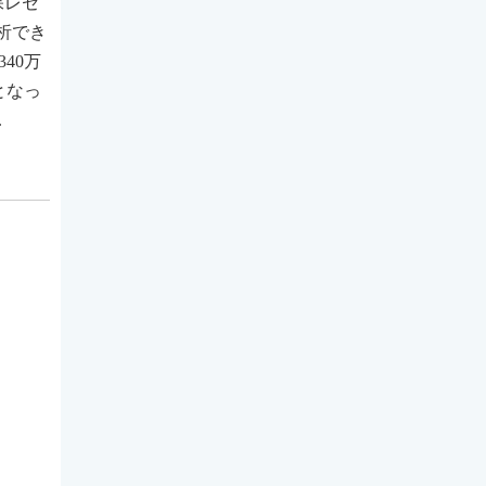
保レセ
析でき
40万
となっ
.