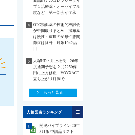
薬品のナルコレプシータイ
プ１治療薬・オーゼイフル
錠など 第一部会が了承
OTC類似薬の技術的検討会
4
が中間取りまとめ 湿布薬
は慢性・重度の変形性膝関
節症は除外 対象1042品
目
大塚HD・井上社長 26年
5
度通期予想を２兆7250億
円に上方修正 VOYXACT
立ち上がり好調で
もっと見る
一覧
人気図表ランキング
開発パイプライン 26年
1
8月版 申請品リスト