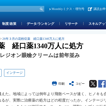
Monthlyミクス・増刊号
講読お申
制度/政策
データ/ランキング
リサーチ
スキルアッ
>
26年３月の花粉症薬 経口薬1340万人に処方
薬 経口薬1340万人に処方
レジオン眼瞼クリームは前年並み
インテージ
Twitter
印刷
コピー
を越えた。地域によっては例年より飛散ペースが速く、ヒノキも
れるが、実際に治療薬の処方はどの程度だったか。インテージ