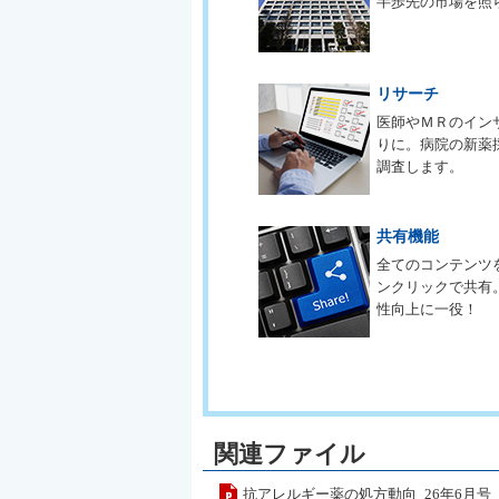
半歩先の市場を照
リサーチ
医師やＭＲのイン
りに。病院の新薬
調査します。
共有機能
全てのコンテンツ
ンクリックで共有
性向上に一役！
関連ファイル
抗アレルギー薬の処方動向_26年6月号