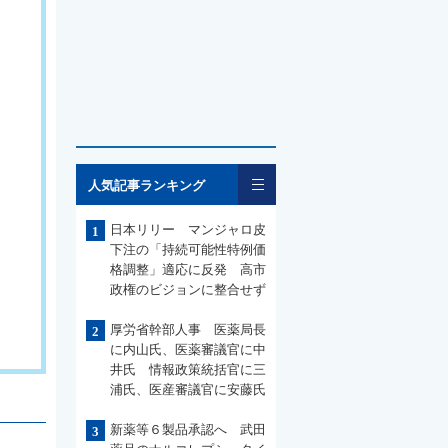
一覧
人気記事ランキング
日本リリー マンジャロ皮
1
下注の「持続可能性特例価
格調整」適応に反発 高市
政権のビジョンに整合せず
厚労省幹部人事 医薬局長
2
に内山氏、医薬審議官に中
井氏 情報政策統括官に三
浦氏、医産審議官に安藤氏
新薬等６製品承認へ 武田
3