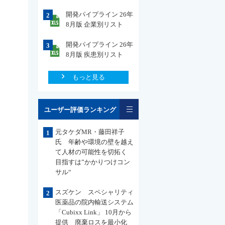
開発パイプライン 26年
2
8月版 企業別リスト
開発パイプライン 26年
3
8月版 疾患別リスト
もっと見る
一覧
ユーザー評価ランキング
元タケダMR・藤田祥子
1
氏 年齢や環境の壁を越え
て人材の可能性を切拓く
目指すは”かかりつけコン
サル“
スズケン スペシャリティ
2
医薬品の院内輸送システム
「Cubixx Link」 10月から
提供 廃棄ロスを最小化