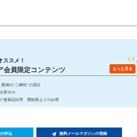
オススメ！
ア会員限定コンテンツ
もっと見る
 異例の“二峰性”の流行
品比率26％
後発品比率 開始前より15pt増
約の申込
無料メールマガジンの登録