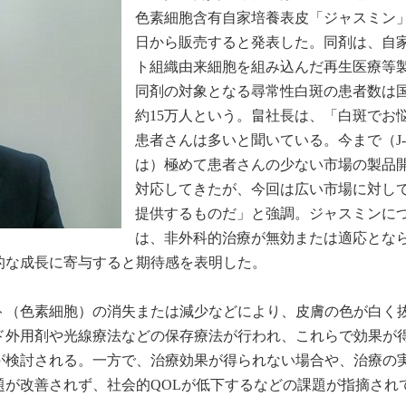
色素細胞含有自家培養表皮「ジャスミン」
日から販売すると発表した。同剤は、自
ト組織由来細胞を組み込んだ再生医療等
同剤の対象となる尋常性白斑の患者数は
約15万人という。畠社長は、「白斑でお
患者さんは多いと聞いている。今まで（J-
は）極めて患者さんの少ない市場の製品
対応してきたが、今回は広い市場に対し
提供するものだ」と強調。ジャスミンに
は、非外科的治療が無効または適応とな
的な成長に寄与すると期待感を表明した。
ト（色素細胞）の消失または減少などにより、皮膚の色が白く
ド外用剤や光線療法などの保存療法が行われ、これらで効果が
が検討される。一方で、治療効果が得られない場合や、治療の
題が改善されず、社会的QOLが低下するなどの課題が指摘され