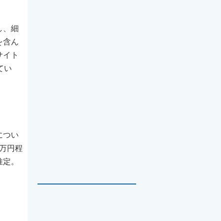
し、細
を含ん
サイト
てい
につい
万円程
推定。