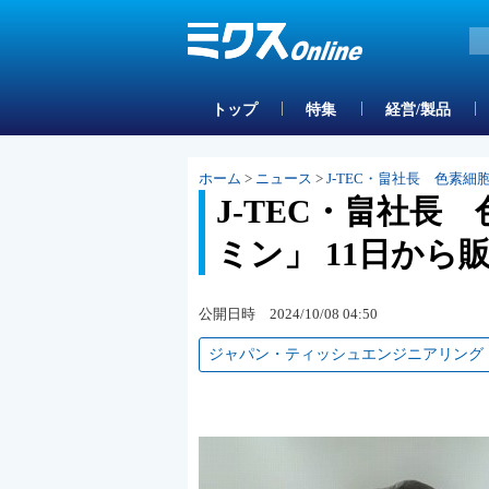
トップ
特集
経営/製品
ホーム
>
ニュース
>
J-TEC・畠社長 色素
J-TEC・畠社長
ミン」 11日か
公開日時 2024/10/08 04:50
ジャパン・ティッシュエンジニアリング