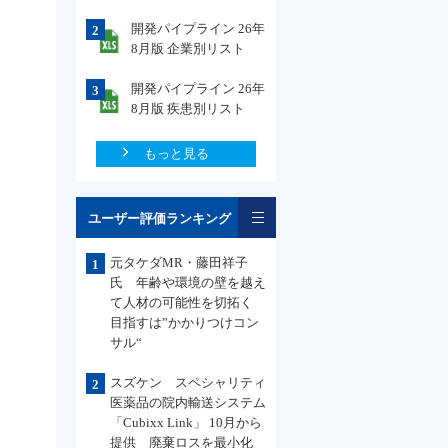
開発パイプライン 26年
2
8月版 企業別リスト
開発パイプライン 26年
3
8月版 疾患別リスト
もっと見る
一覧
ユーザー評価ランキング
元タケダMR・藤田祥子
1
氏 年齢や環境の壁を越え
て人材の可能性を切拓く
目指すは”かかりつけコン
サル“
スズケン スペシャリティ
2
医薬品の院内輸送システム
「Cubixx Link」 10月から
提供 廃棄ロスを最小化