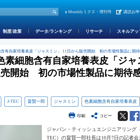
Monthlyミクス・増刊号
講読お申
制度/政策
データ/ランキング
リサーチ
スキルアッ
細胞含有自家培養表皮「ジャスミン」 11日から販売開始 初の市場性製品に期
 色素細胞含有自家培養表皮「ジャ
ら販売開始 初の市場性製品に期待
J-TEC
畠賢一郎
ジャスミン
色素細胞含有自家培養表皮
Twitter
印刷
コピー
ジャパン・ティッシュエンジニアリング（
TEC）の畠賢一郎社長は10月7日の記者