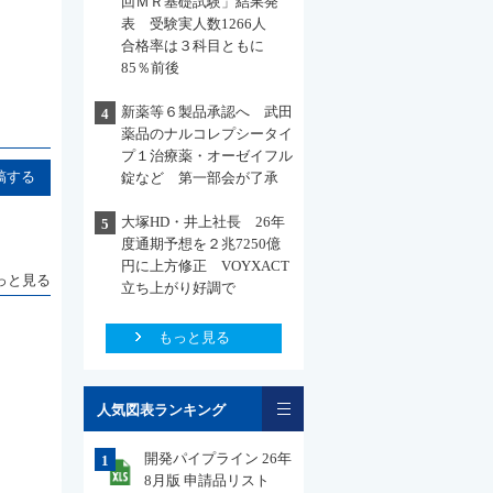
回ＭＲ基礎試験」結果発
表 受験実人数1266人
合格率は３科目ともに
85％前後
新薬等６製品承認へ 武田
4
薬品のナルコレプシータイ
プ１治療薬・オーゼイフル
稿する
錠など 第一部会が了承
大塚HD・井上社長 26年
5
度通期予想を２兆7250億
円に上方修正 VOYXACT
っと見る
立ち上がり好調で
もっと見る
一覧
人気図表ランキング
開発パイプライン 26年
1
8月版 申請品リスト