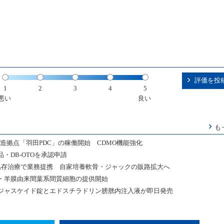
評価を投
1
2
3
4
5
悪い
良い
も
造拠点「羽田PDC」の稼働開始 CDMO機能強化
・DB-OTOを承認申請
関節温存治療で業務提携 自家培養軟骨・ジャックの販路拡大へ
・羊膜由来間葉系間質細胞の提供開始
ジャスケイド錠とエドスチラドリン膀胱内注入液が即日発売