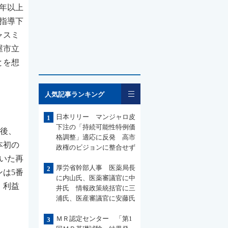
年以上
指導下
ャスミ
屋市立
とを想
一覧
人気記事ランキング
日本リリー マンジャロ皮
1
下注の「持続可能性特例価
の後、
格調整」適応に反発 高市
本初の
政権のビジョンに整合せず
いた再
厚労省幹部人事 医薬局長
2
は5番
に内山氏、医薬審議官に中
、利益
井氏 情報政策統括官に三
浦氏、医産審議官に安藤氏
ＭＲ認定センター 「第1
3