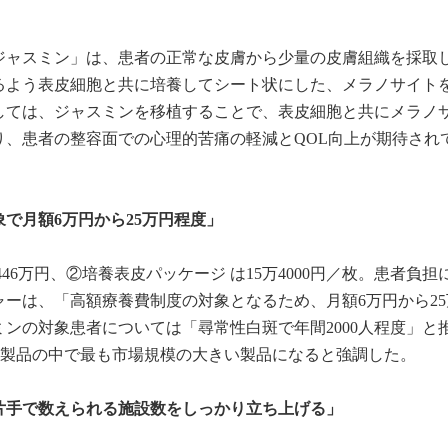
ジャスミン」は、患者の正常な皮膚から少量の皮膚組織を採取
るよう表皮細胞と共に培養してシート状にした、メラノサイト
しては、ジャスミンを移植することで、表皮細胞と共にメラノ
り、患者の整容面での心理的苦痛の軽減とQOL向上が期待され
で月額6万円から25万円程度」
46万円、②培養表皮パッケージ は15万4000円／枚。患者負担
ーは、「高額療養費制度の対象となるため、月額6万円から25
ンの対象患者については「尋常性白斑で年間2000人程度」と
療等製品の中で最も市場規模の大きい製品になると強調した。
片手で数えられる施設数をしっかり立ち上げる」