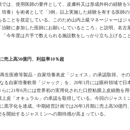
項では、使用医師の要件として、皮膚科又は形成外科の経験を5
・培養）を術者として「3例」以上実施した経験を有する医師の
あることを規定している。このため山内上級マネージャーはジ
「治験に参加した医師にお願いしているところ」と説明。名古
、「今年度は片手で数えられる施設数をしっかり立ち上げるこ
期に売上高50億円、利益率10％超
日本初の再生医療等製品・自家培養表皮「ジェイス」の承認取得。そ
となる自家培養軟骨「ジャック」を、20年3月には眼科領域で日
らに21年6月には世界初の実用化された口腔粘膜上皮細胞を用
膜上皮「オキュラル」の承認を取得している。今回のジャスミン
に黒字化を達成。中期経営計画では26年3月期に売上高50億円
売を開始するジャスミンへの期待感が高まっている。