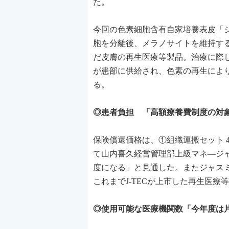
た。
今回の色素細胞含有自家培養表皮「
胞を分離後、メラノサイトを維持す
だ皮膚の再生医療等製品。治療に際
が患部に供給され、色素の再生によ
る。
◎患者負担 「高額療養費制度の対象
保険償還価格は、①組織運搬セット 4
て山内喜久経営管理部上級マネ―ジャ
度になる」と見通した。またジャスミ
これまでJ-TECが上市した再生医
◎使用可能な医療機関数「今年度は