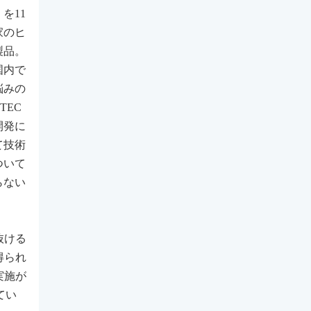
を11
家のヒ
製品。
国内で
悩みの
TEC
開発に
て技術
ついて
らない
抜ける
得られ
実施が
てい