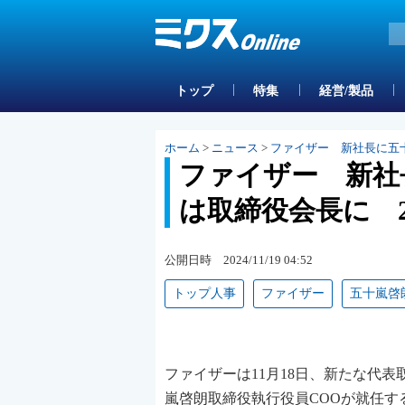
トップ
特集
経営/製品
ホーム
>
ニュース
>
ファイザー 新社長に五十
ファイザー 新社
は取締役会長に 2
公開日時 2024/11/19 04:52
トップ人事
ファイザー
五十嵐啓
ファイザーは11月18日、新たな代表
嵐啓朗取締役執行役員COOが就任す