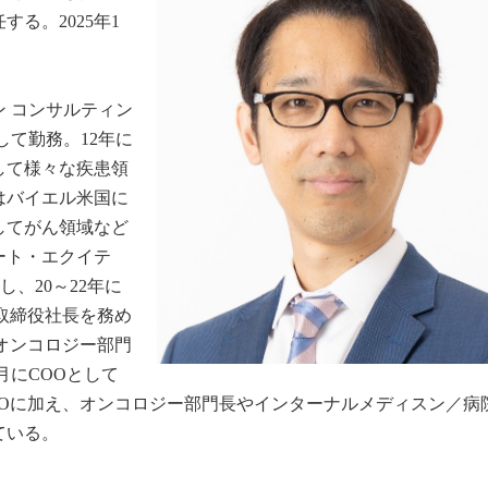
る。2025年1
 コンサルティン
して勤務。12年に
して様々な疾患領
はバイエル米国に
してがん領域など
ート・エクイテ
社し、20～22年に
取締役社長を務め
オンコロジー部門
 月にCOOとして
OOに加え、オンコロジー部門長やインターナルメディスン／病
ている。