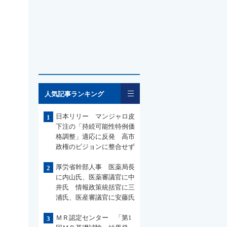
一覧
人気記事ランキング
日本リリー マンジャロ皮
1
下注の「持続可能性特例価
格調整」適応に反発 高市
政権のビジョンに整合せず
厚労省幹部人事 医薬局長
2
に内山氏、医薬審議官に中
井氏 情報政策統括官に三
浦氏、医産審議官に安藤氏
ＭＲ認定センター 「第1
3