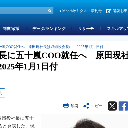
Monthlyミクス・増刊号
講読お申
制度/政策
データ/ランキング
リサーチ
スキルアッ
嵐COO就任へ 原田現社長は取締役会長に 2025年1月1日付
長に五十嵐COO就任へ 原田現
025年1月1日付
朗
Twitter
印刷
コピー
取締役社長に五十
ると発表した。現