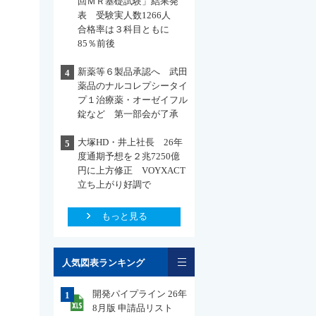
回ＭＲ基礎試験」結果発
表 受験実人数1266人
合格率は３科目ともに
85％前後
新薬等６製品承認へ 武田
4
薬品のナルコレプシータイ
プ１治療薬・オーゼイフル
錠など 第一部会が了承
大塚HD・井上社長 26年
5
度通期予想を２兆7250億
円に上方修正 VOYXACT
立ち上がり好調で
もっと見る
一覧
人気図表ランキング
開発パイプライン 26年
1
8月版 申請品リスト