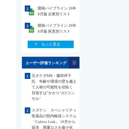
開発パイプライン 26年
2
8月版 企業別リスト
開発パイプライン 26年
3
8月版 疾患別リスト
もっと見る
一覧
ユーザー評価ランキング
元タケダMR・藤田祥子
1
氏 年齢や環境の壁を越え
て人材の可能性を切拓く
目指すは”かかりつけコン
サル“
スズケン スペシャリティ
2
医薬品の院内輸送システム
「Cubixx Link」 10月から
提供 廃棄ロスを最小化