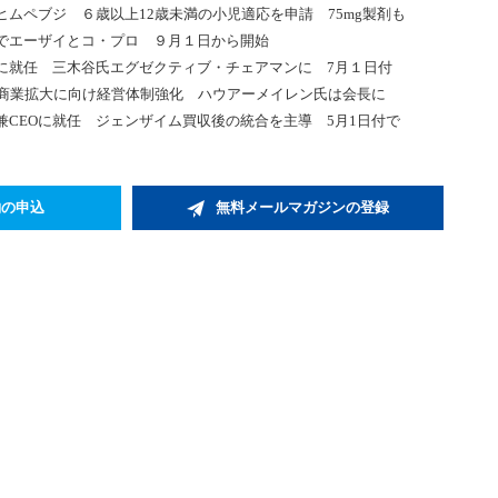
ヒムペブジ ６歳以上12歳未満の小児適応を申請 75mg製剤も
でエーザイとコ・プロ ９月１日から開始
に就任 三木谷氏エグゼクティブ・チェアマンに 7月１日付
 商業拡大に向け経営体制強化 ハウアーメイレン氏は会長に
CEOに就任 ジェンザイム買収後の統合を主導 5月1日付で
約の申込
無料メールマガジンの登録