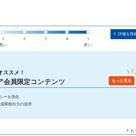
評価を投
1
2
3
4
5
悪い
良い
オススメ！
ア会員限定コンテンツ
もっと見る
シーを強化
た成果創出力の追求
】
も