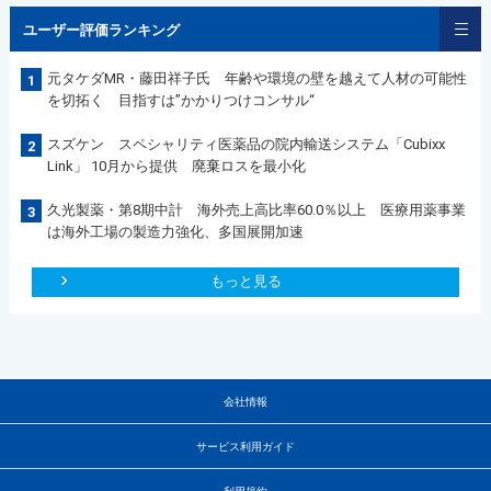
ユーザー評価ランキング
元タケダMR・藤田祥子氏 年齢や環境の壁を越えて人材の可能性
1
を切拓く 目指すは”かかりつけコンサル“
スズケン スペシャリティ医薬品の院内輸送システム「Cubixx
2
Link」 10月から提供 廃棄ロスを最小化
久光製薬・第8期中計 海外売上高比率60.0％以上 医療用薬事業
3
は海外工場の製造力強化、多国展開加速
もっと見る
会社情報
サービス利用ガイド