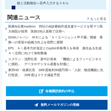
献と活動報告へ音声入力するスキル
関連ニュース
もっと見る
医療AI企業medimo 同社のAI診療録作成支援サービスを聖マリ医
大病院が採用 医師200人規模で活用へ
IQVIAジャパン ＭＲによる「ＡＩエージェント甲子園」開催 業
務への実装や組織力向上を視野に展開
EPS ＡＩ基本方針策定とCopilot本格導入を発表 責任ある生成
ＡＩ活用に向けて体制整備
スズケン・浅野社長 新中計発表 「機能によるフィービジネス
に挑戦」 データやデジタル基盤を対価に
東邦HD・枝廣社長 28年度粗利50億円増へ「人財、物流機能に先
行投資」 26年度は２ケタ減益予想
各種購読契約の申込
無料メールマガジンの登録