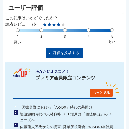
この記事はいかがでしたか？
読者レビュー（6）
1
2
3
4
5
悪い
良い
評価を投稿する
あなたにオススメ！
プレミア会員限定コンテンツ
もっと見る
医療分野における「AX/DX」時代の幕開け
製薬激動時代の人材戦略 ＡＩ活用は「価値創出」のフ
ェーズへ
佐藤龍太郎氏からの提言 営業所統廃合でのMRの本社貢