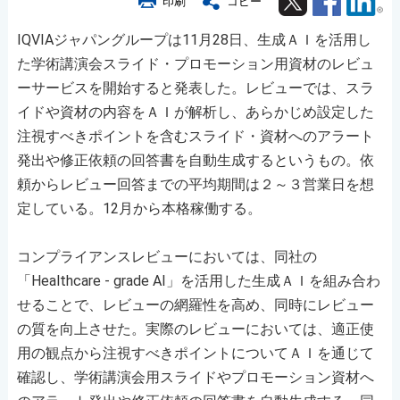
印刷
コピー
IQVIAジャパングループは11月28日、生成ＡＩを活用し
た学術講演会スライド・プロモーション用資材のレビュ
ーサービスを開始すると発表した。レビューでは、スラ
イドや資材の内容をＡＩが解析し、あらかじめ設定した
注視すべきポイントを含むスライド・資材へのアラート
発出や修正依頼の回答書を自動生成するというもの。依
頼からレビュー回答までの平均期間は２～３営業日を想
定している。12月から本格稼働する。
コンプライアンスレビューにおいては、同社の
「Healthcare - grade AI」を活用した生成ＡＩを組み合わ
せることで、レビューの網羅性を高め、同時にレビュー
の質を向上させた。実際のレビューにおいては、適正使
用の観点から注視すべきポイントについてＡＩを通じて
確認し、学術講演会用スライドやプロモーション資材へ