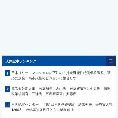
人気記事ランキング
日本リリー マンジャロ皮下注の「持続可能性特例価格調整」適
1
応に反発 高市政権のビジョンに整合せず
厚労省幹部人事 医薬局長に内山氏、医薬審議官に中井氏 情報
2
政策統括官に三浦氏、医産審議官に安藤氏
ＭＲ認定センター 「第1回ＭＲ基礎試験」結果発表 受験実人数
3
1266人 合格率は３科目ともに85％前後