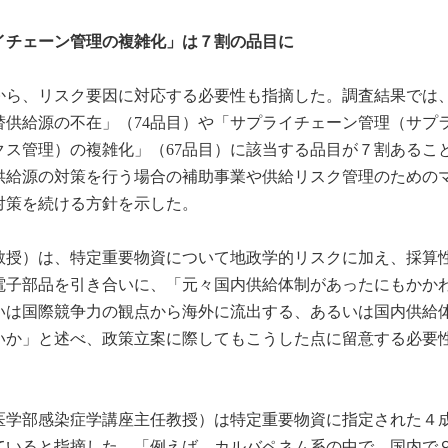
イチェーン管理の複雑化」は７割の品目に
から、リスク要因に対応する必要性も指摘した。調査結果では
替供給源の不在」（74品目）や「サプライチェーン管理（サプ
クス管理）の複雑化」（67品目）に該当する品目が７割あるこ
供給源の対策を行う場合の補助事業や供給リスク管理のための
対策を続ける方針を示した。
教授）は、特定重要物資について地政学的リスクに加え、採算
電子部品を引き合いに、「元々国内供給体制があったにもかか
いは国際競争力の観点から海外に流出する、あるいは国内供給
いか」と述べ、政策立案に際してもこうした点に留意する必要
医学部感染症学講座主任教授）は特定重要物資に指定された４
ていると指摘した。「例えば、カルバペネム系の中で、国内で