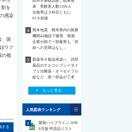
回ＭＲ基礎試験」結果発
表 受験実人数1266人
８割を
合格率は３科目ともに
の感染
85％前後
。
熊本地震 熊本県内の医療
4
機関44施設で被害 製薬
は、医
企業や卸で一部被害も「供
βラク
給への支障はなし」
源の複
新薬等６製品承認へ 武田
5
薬品のナルコレプシータイ
プ１治療薬・オーゼイフル
錠など 第一部会が了承
もっと見る
一覧
人気図表ランキング
開発パイプライン 26年
1
稿する
8月版 申請品リスト