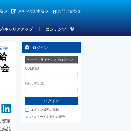
込み
メルマガお申込み
お問い合わせ
プ/キャリアアップ
コンテンツ一覧
検討会
ログイン
給
サイトライセンスでログイン
討会
USER ID
PASSWORD
Facebook
Linkedin
ログイン状態の保持
パスワードを忘れた場合
の安定
医薬品