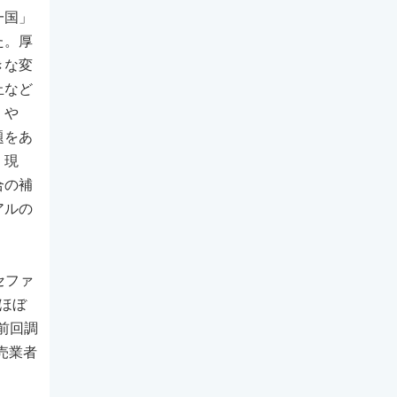
一国」
た。厚
きな変
止など
」や
題をあ
。現
合の補
アルの
セファ
ほぼ
前回調
売業者