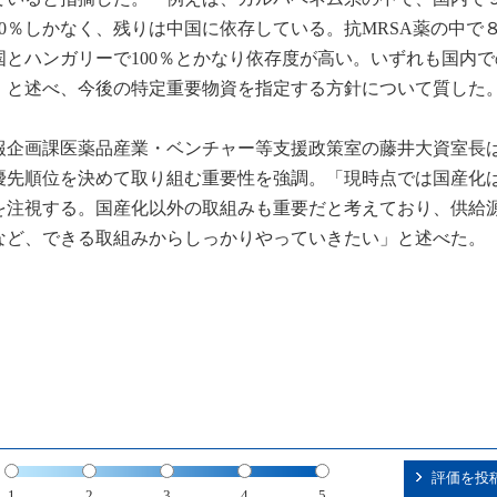
0％しかなく、残りは中国に依存している。抗MRSA薬の中で
とハンガリーで100％とかなり依存度が高い。いずれも国内で
」と述べ、今後の特定重要物資を指定する方針について質した
報企画課医薬品産業・ベンチャー等支援政策室の藤井大資室長
優先順位を決めて取り組む重要性を強調。「現時点では国産化は
を注視する。国産化以外の取組みも重要だと考えており、供給
など、できる取組みからしっかりやっていきたい」と述べた。
評価を投
1
2
3
4
5