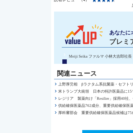
あなたに
プレミ
Meiji Seika ファルマ 小林
関連ニュース
上野厚労相 βラクタム系抗菌薬・セフト
米トランプ大統領 日本の特許医薬品に15
レジリア 製薬向け「Resilire」採用4
供給確保医薬品762成分、重要供給確保医
厚科審部会 重要供給確保医薬品候補は7