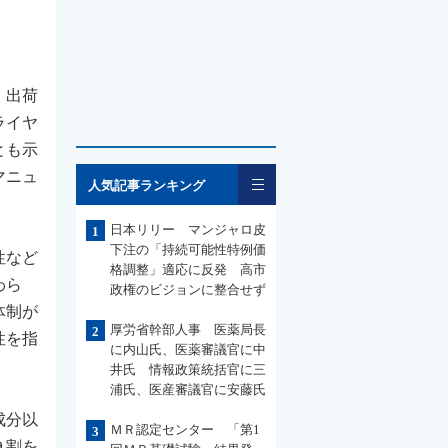
、出荷
ライヤ
とも示
一覧
マニュ
人気記事ランキング
日本リリー マンジャロ皮
1
下注の「持続可能性特例価
性など
格調整」適応に反発 高市
わら
政権のビジョンに整合せず
体制が
厚労省幹部人事 医薬局長
2
性を指
に内山氏、医薬審議官に中
井氏 情報政策統括官に三
浦氏、医産審議官に安藤氏
成分以
ＭＲ認定センター 「第1
3
９割を