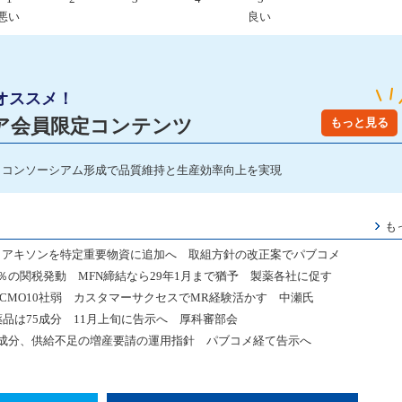
悪い
良い
オススメ！
ア会員限定コンテンツ
もっと見る
大吉郎社長 コンソーシアム形成で品質維持と生産効率向上を実現
も
リアキソンを特定重要物資に追加へ 取組方針の改正案でパブコメ
％の関税発動 MFN締結なら29年1月まで猶予 製薬各社に促す
0社、CMO10社弱 カスタマーサクセスでMR経験活かす 中瀬氏
薬品は75成分 11月上旬に告示へ 厚科審部会
5成分、供給不足の増産要請の運用指針 パブコメ経て告示へ