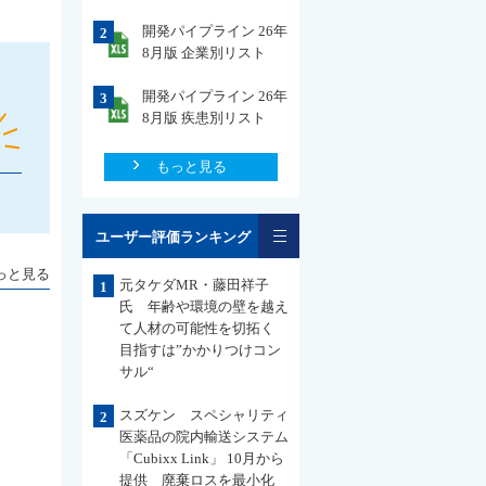
開発パイプライン 26年
2
8月版 企業別リスト
開発パイプライン 26年
3
8月版 疾患別リスト
もっと見る
一覧
ユーザー評価ランキング
っと見る
元タケダMR・藤田祥子
1
氏 年齢や環境の壁を越え
て人材の可能性を切拓く
目指すは”かかりつけコン
サル“
スズケン スペシャリティ
2
医薬品の院内輸送システム
「Cubixx Link」 10月から
提供 廃棄ロスを最小化