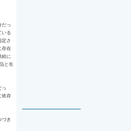
分だっ
ている
指定さ
に存在
供給に
品と生
だっ
に依存
つづき