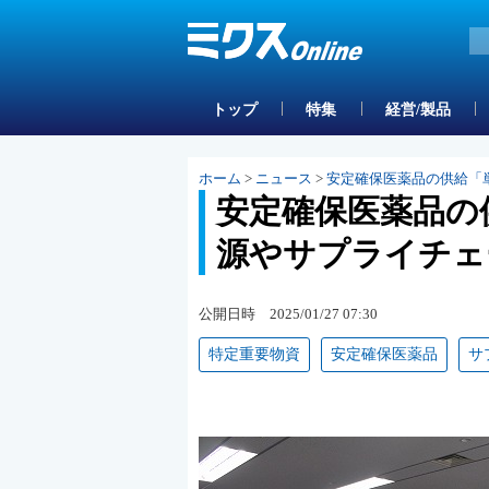
トップ
特集
経営/製品
ホーム
>
ニュース
>
安定確保医薬品の供給「
安定確保医薬品の
源やサプライチェ
公開日時 2025/01/27 07:30
特定重要物資
安定確保医薬品
サ