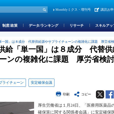
Monthlyミクス・増刊号
講読お申
制度/政策
データ/ランキング
リサーチ
スキルアッ
単一国」は８成分 代替供給源やサプライチェーンの複雑化に課題 厚労省
供給「単一国」は８成分 代替供
ーンの複雑化に課題 厚労省検
プライチェーン
安定確保会議
Twitter
印刷
コピー
厚生労働省は１月24日、「医療用医薬品
確保策に関する関係者会議」に安定確保