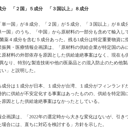
成分 「２国」５成分 「３国以上」８成分
「単一国」が８成分、「２国」が５成分、「３国以上」が８成
単一国」のうち、「中国」から原材料の一部分も含めて輸入し
抗菌薬４成分を含む５成分あった。残る1成分は特定重要物資に
業振興・医療情報企画課は、「原材料の供給企業が特定国のみ
に原材料の外部依存を原因とした供給途絶事案はなく、現在も
は異なり、特別な製造技術や他の医薬品との混入防止のため他製
ない」と説明した。
る成分は１成分が日本、１成分が台湾、１成分がフィンランド
時的に供給が不安定化する事案はあったものの、供給を特定国
を原因とした供給途絶事案はなかったとしている。
企画課は、「2022年の選定時から大きな変化はないが、引き
た場合には、直ちに対応を検討する」方針を示した。