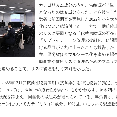
カテゴリＡ21成分のうち、供給源が「単
となったのは８成分あったことを報告し
労省は前回調査を実施した2022年から大
化はないと結論付けた。一方で、供給停
のリスク要因となる「代替供給源の不在
「サプライチェーン管理の複雑化」に課
げる品目が７割に上ったことも報告した
在、厚労省はダブルソース化を進める場
助事業や供給リスク管理のためのマニュ
を進めることで、リスク管理を行う方針を示した。
2022年12月に抗菌性物資製剤（抗菌薬）を特定物資に指定。
分については、医療上の必要性が高いにもかかわらず、原材料の
た状況を踏まえ、国産化の取組みが進められている。厚労省は、
ーンについてカテゴリA（21成分、102品目）について製造販