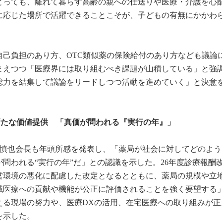
とっても、離れて暮らす高齢の親への仕送りや医療・介護を心
に応じた場所で活躍できることこそが、子どもの有無にかかわ
自己負担のあり方、OTC類似薬の保険給付のあり方なども議論
まえつつ「医療界には取り組むべき課題が山積している」と強
総力を結集して議論をリードしつつ活動を進めていく」と決意
新たな価値提供 「真価が問われる『実行の年』」
田慎也会長も年頭所感を発表し、「薬局が社会に対してどのよう
問われる“実行の年”だ」との認識を示した。26年度診療報酬
営環境の悪化に配慮した改定となるとともに、薬局の規模や立
域医療への貢献や機能が公正に評価されることを強く要望する
える現場の努力や、医療DXの活用、在宅医療への取り組みが正
を示した。