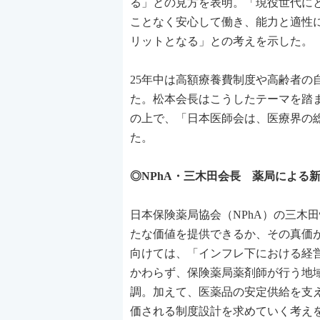
る」との見方を表明。「現役世代に
ことなく安心して働き、能力と適性
リットとなる」との考えを示した。
25年中は高額療養費制度や高齢者の
た。松本会長はこうしたテーマを踏
の上で、「日本医師会は、医療界の
た。
◎NPhA・三木田会長 薬局による
日本保険薬局協会（NPhA）の三木
たな価値を提供できるか、その真価が
向けては、「インフレ下における経
かわらず、保険薬局薬剤師が行う地
調。加えて、医薬品の安定供給を支
価される制度設計を求めていく考え