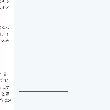
配する
らずメ
になっ
調。そ
を込め
な新
改定に
地にか
」と強
当に評