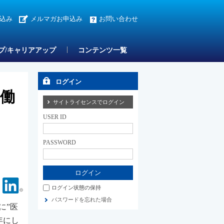
込み
メルマガお申込み
お問い合わせ
プ/キャリアアップ
コンテンツ一覧
ログイン
に働
サイトライセンスでログイン
USER ID
PASSWORD
Facebook
Linkedin
ログイン状態の保持
パスワードを忘れた場合
に”医
年にし