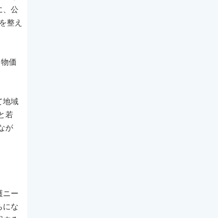
に、公
を整え
・物価
て地域
と若
なが
。
護ニー
ちにな