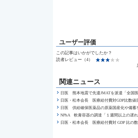
この記事はいかがでしたか？
読者レビュー（4）
関連ニュース
日医 熊本地震で先遣JMATを派遣「全国
日医・松本会長 医療給付費対GDP比数値
日医 供給確保医薬品の原薬国産化や備蓄
NPhA 軟膏容器の調達「１週間以上の遅
日医・松本会長 医療給付費対 GDP 比