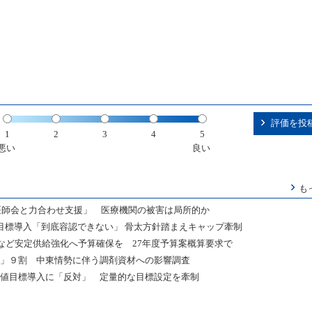
評価を投
1
2
3
4
5
悪い
良い
も
医師会と力合わせ支援」 医療機関の被害は局所的か
目標導入「到底容認できない」 骨太方針踏まえキャップ牽制
など安定供給強化へ予算確保を 27年度予算案概算要求で
れ」９割 中東情勢に伴う調剤資材への影響調査
の数値目標導入に「反対」 定量的な目標設定を牽制