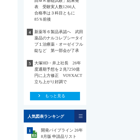
回ＭＲ基礎試験」結果発
表 受験実人数1266人
合格率は３科目ともに
85％前後
新薬等６製品承認へ 武田
4
薬品のナルコレプシータイ
プ１治療薬・オーゼイフル
錠など 第一部会が了承
大塚HD・井上社長 26年
5
度通期予想を２兆7250億
円に上方修正 VOYXACT
立ち上がり好調で
もっと見る
一覧
人気図表ランキング
開発パイプライン 26年
1
8月版 申請品リスト