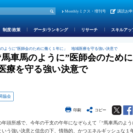
Monthlyミクス・増刊号
講読お申
制度/政策
データ/ランキング
リサーチ
スキルアッ
馬のように”医師会のために働く１年に」 地域医療を守る強い決意で
“馬車馬のように”医師会のため
医療を守る強い決意で
局協会
Twitter
印刷
コピー
年の年頭所感で、今年の干支の午年になぞらえて「“馬車馬のよう
という強い決意と信念の下、情熱的、かつエネルギッシュな１