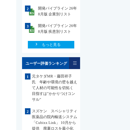
開発パイプライン 26年
2
8月版 企業別リスト
開発パイプライン 26年
3
8月版 疾患別リスト
もっと見る
一覧
ユーザー評価ランキング
元タケダMR・藤田祥子
1
氏 年齢や環境の壁を越え
て人材の可能性を切拓く
目指すは”かかりつけコン
サル“
スズケン スペシャリティ
2
医薬品の院内輸送システム
「Cubixx Link」 10月から
提供 廃棄ロスを最小化