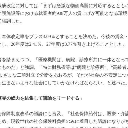
療報酬改定に対しては「まずは急激な物価高騰に対応するととも
護施設等における就業者約938万人の賃上げが可能となる環境
て強調した。
、本体改定率をプラス3.09％とすることを決めた。今後の賃金
26年度は2.41％、27年度は3.77％引き上げることとした。
論を踏まえつつ、「医療機関は、病院、診療所共に一体となっ
ものだ」と強調。「特に財務省等は“病院と診療所”、“高齢者
さまざまな二項対立で分断をあおるが、それが社会の不安定につ
を生まないような社会にしていかなければならない」と述べた
療界の総力を結集して議論をリードする」
会保障制度改革の議論にも言及。「社会保障給付は、医療・介
ため、現役世代の社会保険料負担のみに着目した議論になりが