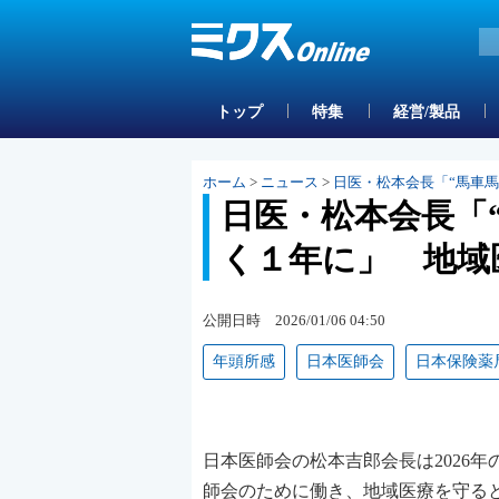
トップ
特集
経営/製品
ホーム
>
ニュース
>
日医・松本会長「“馬車
日医・松本会長「
く１年に」 地域
公開日時 2026/01/06 04:50
年頭所感
日本医師会
日本保険薬
日本医師会の松本吉郎会長は2026
師会のために働き、地域医療を守る