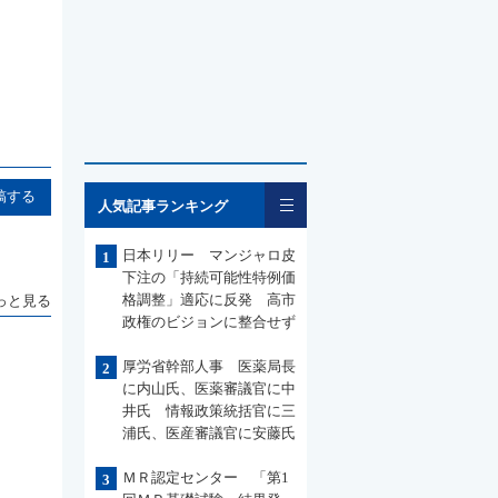
一覧
稿する
人気記事ランキング
日本リリー マンジャロ皮
1
下注の「持続可能性特例価
格調整」適応に反発 高市
っと見る
政権のビジョンに整合せず
厚労省幹部人事 医薬局長
2
に内山氏、医薬審議官に中
井氏 情報政策統括官に三
浦氏、医産審議官に安藤氏
ＭＲ認定センター 「第1
3