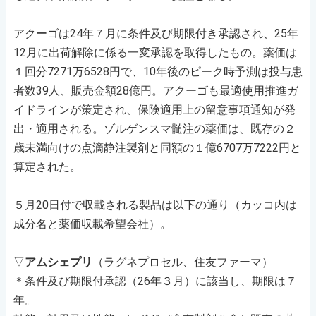
アクーゴは24年７月に条件及び期限付き承認され、25年
12月に出荷解除に係る一変承認を取得したもの。薬価は
１回分7271万6528円で、10年後のピーク時予測は投与患
者数39人、販売金額28億円。アクーゴも最適使用推進ガ
イドラインが策定され、保険適用上の留意事項通知が発
出・適用される。ゾルゲンスマ髄注の薬価は、既存の２
歳未満向けの点滴静注製剤と同額の１億6707万7222円と
算定された。
５月20日付で収載される製品は以下の通り（カッコ内は
成分名と薬価収載希望会社）。
▽
アムシェプリ
（ラグネプロセル、住友ファーマ）
＊条件及び期限付承認（26年３月）に該当し、期限は７
年。