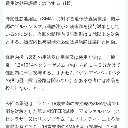
費用対効果評価：該当する（H5）
脊髄性筋萎縮症（SMA）に対する遺伝子置換療法。既承
認のゾルゲンスマ点滴静注が２歳未満を投与対象として
いるのに対し、今回の髄腔内投与製剤は２歳以上を対象
とする。髄腔内投与製剤の薬価は点滴静注製剤と同額。
髄腔内投与製剤の用法及び用量又は使用方法は、「通
常、1.2×1014ベクターゲノム（vg）を約１～２分かけて
髄腔内に単回投与する。オナセムノゲン アベパルボベク
の投与歴（投与経路は問わない）がある患者には本品を
投与しないこと」。
今回の承認は、▽２～18歳未満の未治療のSMA患者126
例を対象とした第３相STEER試験、▽ヌシネルセン（ス
ピンラザ）又はリスジプラム（エブリスディ）による治
療歴を有する２～18歳未満のSMA患者（投与例：27例、