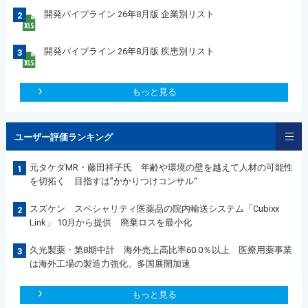
開発パイプライン 26年8月版 企業別リスト
2
開発パイプライン 26年8月版 疾患別リスト
3
もっと見る
ユーザー評価ランキング
元タケダMR・藤田祥子氏 年齢や環境の壁を越えて人材の可能性
1
を切拓く 目指すは”かかりつけコンサル“
スズケン スペシャリティ医薬品の院内輸送システム「Cubixx
2
Link」 10月から提供 廃棄ロスを最小化
久光製薬・第8期中計 海外売上高比率60.0％以上 医療用薬事業
3
は海外工場の製造力強化、多国展開加速
もっと見る