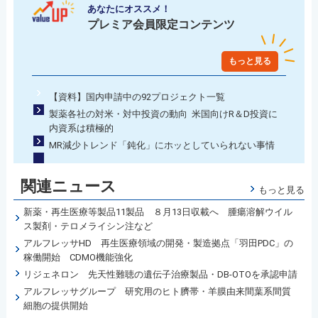
あなたにオススメ！
プレミア会員限定コンテンツ
もっと見る
【資料】国内申請中の92プロジェクト一覧
製薬各社の対米・対中投資の動向 米国向けR＆D投資に
内資系は積極的
MR減少トレンド「鈍化」にホッとしていられない事情
関連ニュース
もっと見る
新薬・再生医療等製品11製品 ８月13日収載へ 腫瘍溶解ウイル
ス製剤・テロメライシン注など
アルフレッサHD 再生医療領域の開発・製造拠点「羽田PDC」の
稼働開始 CDMO機能強化
リジェネロン 先天性難聴の遺伝子治療製品・DB-OTOを承認申請
アルフレッサグループ 研究用のヒト臍帯・羊膜由来間葉系間質
細胞の提供開始