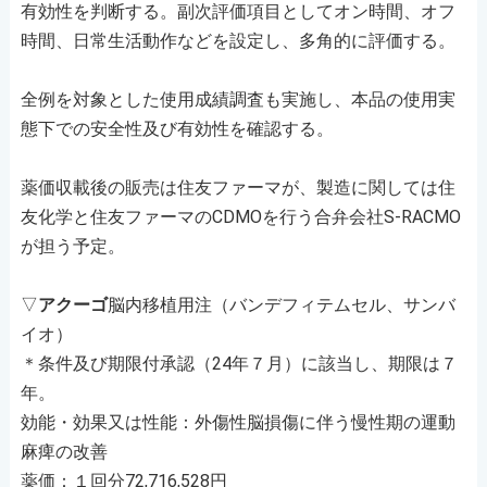
有効性を判断する。副次評価項目としてオン時間、オフ
時間、日常生活動作などを設定し、多角的に評価する。
全例を対象とした使用成績調査も実施し、本品の使用実
態下での安全性及び有効性を確認する。
薬価収載後の販売は住友ファーマが、製造に関しては住
友化学と住友ファーマのCDMOを行う合弁会社S-RACMO
が担う予定。
▽
アクーゴ
脳内移植用注（バンデフィテムセル、サンバ
イオ）
＊条件及び期限付承認（24年７月）に該当し、期限は７
年。
効能・効果又は性能：外傷性脳損傷に伴う慢性期の運動
麻痺の改善
薬価：１回分72,716,528円