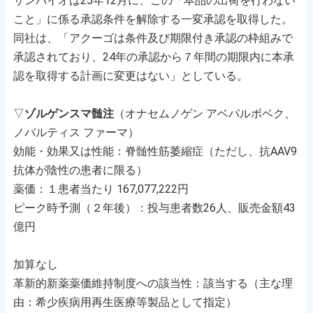
サンバイオは25年12月に、この「本品の出荷を行わない
こと」に係る承認条件を解除する一変承認を取得した。
同社は、「アクーゴは条件及び期限付き承認の枠組みで
承認されており、24年の承認から７年間の期限内に本承
認を取得する計画に変更はない」としている。
▽
ゾルゲンスマ髄注
（オナセムノゲン アベパルボベク、
ノバルティス ファーマ）
効能・効果又は性能：脊髄性筋萎縮症（ただし、抗AAV9
抗体が陰性の患者に限る）
薬価：１患者当たり 167,077,222円
ピーク時予測（２年後）：投与患者数26人、販売金額43
億円
加算なし
革新的新薬薬価維持制度への該当性：該当する（主な理
由：希少疾病用再生医療等製品として指定）