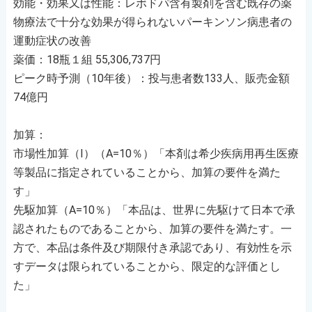
効能・効果又は性能：レボドパ含有製剤を含む既存の薬
物療法で十分な効果が得られないパーキンソン病患者の
運動症状の改善
薬価：18瓶１組 55,306,737円
ピーク時予測（10年後）：投与患者数133人、販売金額
74億円
加算：
市場性加算（I）（A=10％）「本剤は希少疾病用再生医療
等製品に指定されていることから、加算の要件を満た
す」
先駆加算（A=10％）「本品は、世界に先駆けて日本で承
認されたものであることから、加算の要件を満たす。一
方で、本品は条件及び期限付き承認であり、有効性を示
すデータは限られていることから、限定的な評価とし
た」