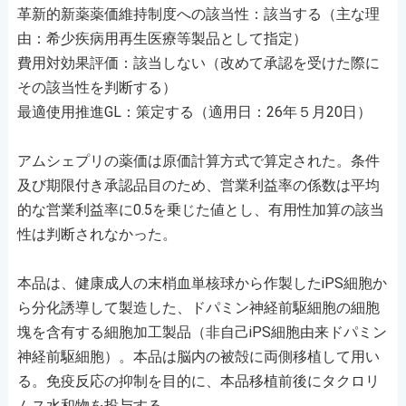
革新的新薬薬価維持制度への該当性：該当する（主な理
由：希少疾病用再生医療等製品として指定）
費用対効果評価：該当しない（改めて承認を受けた際に
その該当性を判断する）
最適使用推進GL：策定する（適用日：26年５月20日）
アムシェプリの薬価は原価計算方式で算定された。条件
及び期限付き承認品目のため、営業利益率の係数は平均
的な営業利益率に0.5を乗じた値とし、有用性加算の該当
性は判断されなかった。
本品は、健康成人の末梢血単核球から作製したiPS細胞か
ら分化誘導して製造した、ドパミン神経前駆細胞の細胞
塊を含有する細胞加工製品（非自己iPS細胞由来ドパミン
神経前駆細胞）。本品は脳内の被殻に両側移植して用い
る。免疫反応の抑制を目的に、本品移植前後にタクロリ
ムス水和物を投与する。