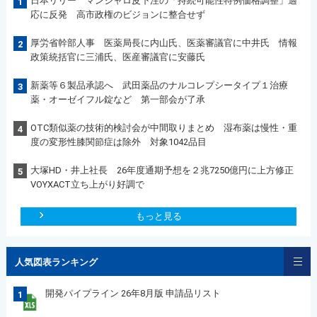
日本リリー マンジャロ皮下注の「持続可能性特例価格調整」適
1
応に反発 高市政権のビジョンに整合せず
厚労省幹部人事 医薬局長に内山氏、医薬審議官に中井氏 情報
2
政策統括官に三浦氏、医産審議官に安藤氏
新薬等６製品承認へ 武田薬品のナルコレプシータイプ１治療
3
薬・オーゼイフル錠など 第一部会が了承
OTC類似薬の技術的検討会が中間取りまとめ 湿布薬は慢性・重
4
度の変形性膝関節症は除外 対象1042品目
大塚HD・井上社長 26年度通期予想を２兆7250億円に上方修正
5
VOYXACT立ち上がり好調で
もっと見る
人気図表ランキング
開発パイプライン 26年8月版 申請品リスト
1