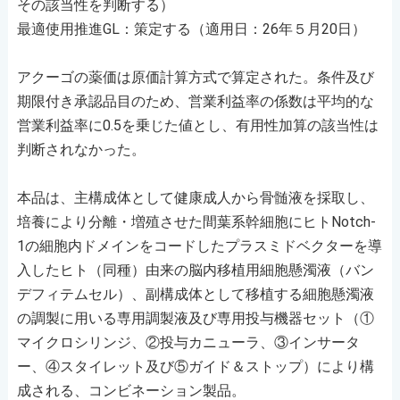
その該当性を判断する）
最適使用推進GL：策定する（適用日：26年５月20日）
アクーゴの薬価は原価計算方式で算定された。条件及び
期限付き承認品目のため、営業利益率の係数は平均的な
営業利益率に0.5を乗じた値とし、有用性加算の該当性は
判断されなかった。
本品は、主構成体として健康成人から骨髄液を採取し、
培養により分離・増殖させた間葉系幹細胞にヒトNotch-
1の細胞内ドメインをコードしたプラスミドベクターを導
入したヒト（同種）由来の脳内移植用細胞懸濁液（バン
デフィテムセル）、副構成体として移植する細胞懸濁液
の調製に用いる専用調製液及び専用投与機器セット（①
マイクロシリンジ、②投与カニューラ、③インサータ
ー、④スタイレット及び⑤ガイド＆ストップ）により構
成される、コンビネーション製品。