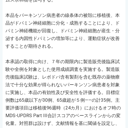
本品をパーキンソン病患者の線条体の被殻に移植後、本
品がドパミン神経細胞に分化・成熟することにより、ド
パミン神経機能が回復し、ドパミン神経細胞が産生・分
泌する内因性ドパミンの増加等により、運動症状が改善
することが期待される。
本承認の取得に向け、７年の期限内に製造販売後臨床試
験や全例を対象とした使用成績調査を実施する。製造販
売後臨床試験は、レボドパ含有製剤を含む既存の薬物療
法で十分な効果が得られないパーキンソン病患者を対象
に実施し、本品の有効性及び安全性を評価する。目標症
例数は65歳以下が30例、65歳超が５例――の計35例。主
要評価項目は移植後96週時（24カ月）におけるオフ時の
MDS-UPDRS Part III合計スコアのベースラインからの変
化量。対照群は設けず、文献情報を基に閾値を設定し、