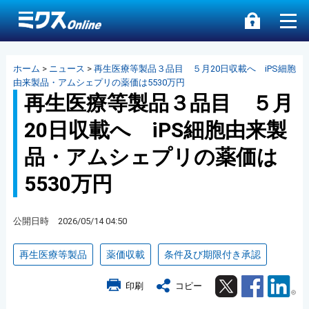
ホーム
>
ニュース
>
再生医療等製品３品目 ５月20日収載へ iPS細胞
由来製品・アムシェプリの薬価は5530万円
再生医療等製品３品目 ５月
20日収載へ iPS細胞由来製
品・アムシェプリの薬価は
5530万円
公開日時 2026/05/14 04:50
再生医療等製品
薬価収載
条件及び期限付き承認
Twitter
Facebook
Lin
印刷
コピー