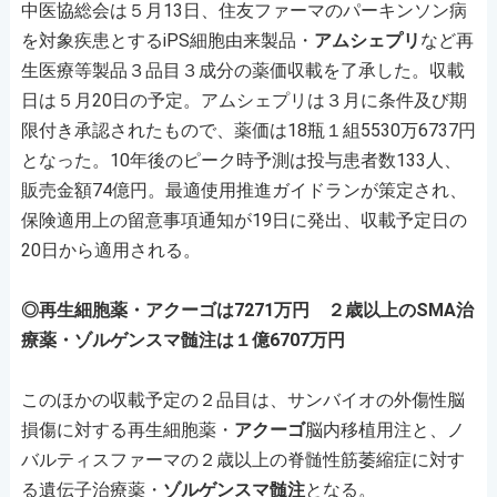
中医協総会は５月13日、住友ファーマのパーキンソン病
を対象疾患とするiPS細胞由来製品・
アムシェプリ
など再
生医療等製品３品目３成分の薬価収載を了承した。収載
日は５月20日の予定。アムシェプリは３月に条件及び期
限付き承認されたもので、薬価は18瓶１組5530万6737円
となった。10年後のピーク時予測は投与患者数133人、
販売金額74億円。最適使用推進ガイドランが策定され、
保険適用上の留意事項通知が19日に発出、収載予定日の
20日から適用される。
◎再生細胞薬・アクーゴは7271万円 ２歳以上のSMA治
療薬・ゾルゲンスマ髄注は１億6707万円
このほかの収載予定の２品目は、サンバイオの外傷性脳
損傷に対する再生細胞薬・
アクーゴ
脳内移植用注と、ノ
バルティスファーマの２歳以上の脊髄性筋萎縮症に対す
る遺伝子治療薬・
ゾルゲンスマ髄注
となる。