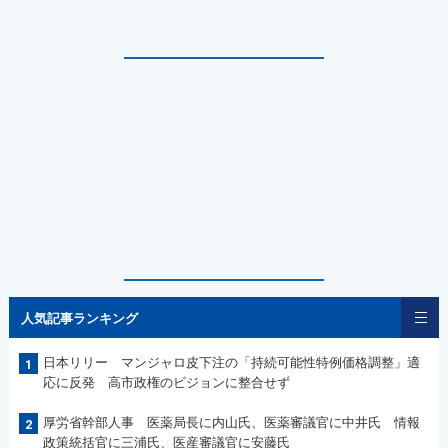
人気記事ランキング
日本リリー マンジャロ皮下注の「持続可能性特例価格調整」適
1
応に反発 高市政権のビジョンに整合せず
厚労省幹部人事 医薬局長に内山氏、医薬審議官に中井氏 情報
2
政策統括官に三浦氏、医産審議官に安藤氏