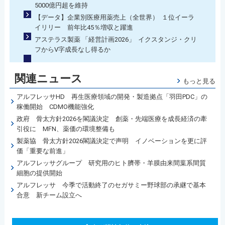
5000億円超を維持
【データ】企業別医療用薬売上（全世界） １位イーラ
イリリー 前年比45％増収と躍進
アステラス製薬 「経営計画2026」 イクスタンジ・クリ
フからV字成長なし得るか
関連ニュース
もっと見る
アルフレッサHD 再生医療領域の開発・製造拠点「羽田PDC」の
稼働開始 CDMO機能強化
政府 骨太方針2026を閣議決定 創薬・先端医療を成長経済の牽
引役に MFN、薬価の環境整備も
製薬協 骨太方針2026閣議決定で声明 イノベーションを更に評
価「重要な前進」
アルフレッサグループ 研究用のヒト臍帯・羊膜由来間葉系間質
細胞の提供開始
アルフレッサ 今季で活動終了のセガサミー野球部の承継で基本
合意 新チーム設立へ