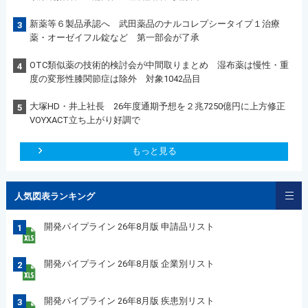
新薬等６製品承認へ 武田薬品のナルコレプシータイプ１治療
3
薬・オーゼイフル錠など 第一部会が了承
OTC類似薬の技術的検討会が中間取りまとめ 湿布薬は慢性・重
4
度の変形性膝関節症は除外 対象1042品目
大塚HD・井上社長 26年度通期予想を２兆7250億円に上方修正
5
VOYXACT立ち上がり好調で
もっと見る
人気図表ランキング
開発パイプライン 26年8月版 申請品リスト
1
開発パイプライン 26年8月版 企業別リスト
2
開発パイプライン 26年8月版 疾患別リスト
3