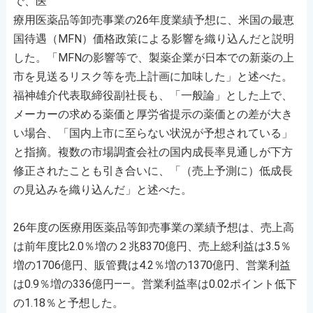
で、医
療用医薬品等卸売事業の26年度業績予想に、米国の最恵
国待遇（MFN）価格政策による影響を織り込んだと説明
した。「MFNの影響等で、製薬企業が日本での新薬の上
市を見送るリスク等を売上計画に加味した」と述べた。
福神雄介代表取締役副社長も、「一般論」とした上で、
メーカーの求める薬価と厚労省提示の薬価との差が大き
い場合、「国内上市に至らない状況が予想されている」
と指摘。複数の市場調査会社の国内成長率見通しが下方
修正されたことも引き合いに、「（売上予測に）低成長
の見込みを織り込んだ」と述べた。
26年度の医療用医薬品等卸売事業の業績予想は、売上高
は前年度比2.0％増の２兆8370億円、売上総利益は3.5％
増の1706億円、販管費は4.2％増の1370億円、営業利益
は0.9％増の336億円――。営業利益率は0.02ポイント低下
の1.18％と予想した。