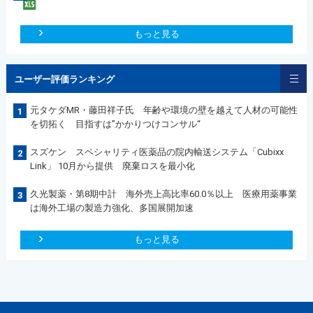
もっと見る
ユーザー評価ランキング
元タケダMR・藤田祥子氏 年齢や環境の壁を越えて人材の可能性
1
を切拓く 目指すは”かかりつけコンサル“
スズケン スペシャリティ医薬品の院内輸送システム「Cubixx
2
Link」 10月から提供 廃棄ロスを最小化
久光製薬・第8期中計 海外売上高比率60.0％以上 医療用薬事業
3
は海外工場の製造力強化、多国展開加速
もっと見る