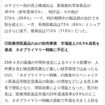
カテゴリー別の売上構成比は、新薬創出等加算品が
43.9％（前年度40.5％）、特許品・その他が
37.6％（39.9％）――で、特許期間中の製品群の合計で８
割を超えた。一方、長期収載品は7.5％（8.6％）とシェア
はさらに低下。後発品は11.0％（11.0％）だった。
◎医療用医薬品のみの卸売事業 市場超えの5.9％成長を
達成 ネオプライマリー戦略に手応え
25年４月の薬価の中間年改定によるマイナス影響や、人
件費を含む物流費高騰など厳しい経営環境ではあったも
のの、「ネオプライマリー戦略」の推進やスペシャリテ
ィ医薬品等限定流通品の取扱いの増加などによる売上伸
長で増収となり、増収効果により増益となった。荒川社
長は、医療用医薬品市場の25年度成長率が3.9％のとこ
ろ、ネオプライマリー戦略の貢献で市場を大きく上回る