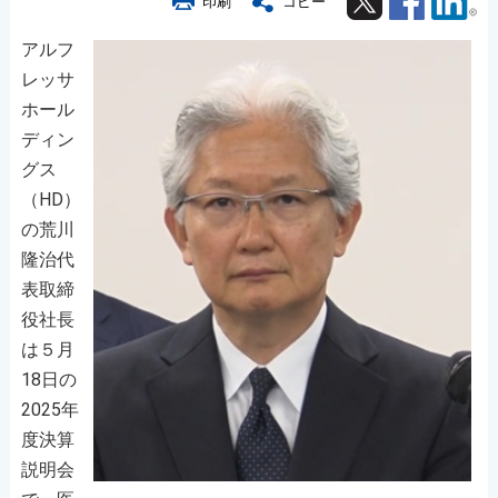
印刷
コピー
アルフ
レッサ
ホール
ディン
グス
（HD）
の荒川
隆治代
表取締
役社長
は５月
18日の
2025年
度決算
説明会