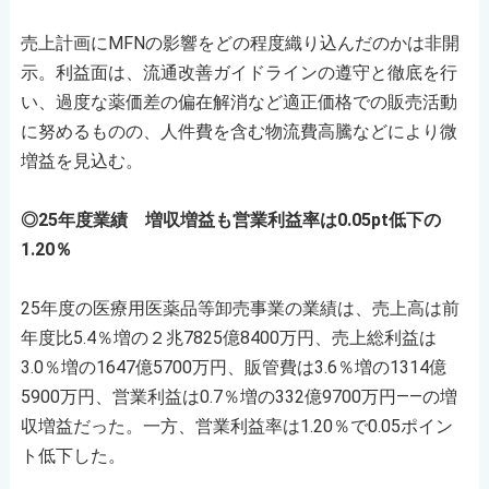
売上計画にMFNの影響をどの程度織り込んだのかは非開
示。利益面は、流通改善ガイドラインの遵守と徹底を行
い、過度な薬価差の偏在解消など適正価格での販売活動
に努めるものの、人件費を含む物流費高騰などにより微
増益を見込む。
◎25年度業績 増収増益も営業利益率は0.05pt低下の
1.20％
25年度の医療用医薬品等卸売事業の業績は、売上高は前
年度比5.4％増の２兆7825億8400万円、売上総利益は
3.0％増の1647億5700万円、販管費は3.6％増の1314億
5900万円、営業利益は0.7％増の332億9700万円――の増
収増益だった。一方、営業利益率は1.20％で0.05ポイン
ト低下した。